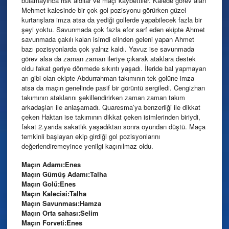
bulamayınca risk aldılar ve maçı kaybettiler. Kalede görev alan
Mehmet kalesinde bir çok gol pozisyonu görürken güzel
kurtarışlara imza atsa da yediği gollerde yapabilecek fazla bir
şeyi yoktu. Savunmada çok fazla efor sarf eden ekipte Ahmet
savunmada çakılı kalan isimdi elinden geleni yapan Ahmet
bazı pozisyonlarda çok yalnız kaldı. Yavuz ise savunmada
görev alsa da zaman zaman ileriye çıkarak ataklara destek
oldu fakat geriye dönmede sıkıntı yaşadı. İleride bal yapmayan
arı gibi olan ekipte Abdurrahman takımının tek golüne imza
atsa da maçın genelinde pasif bir görüntü sergiledi. Cengizhan
takımının ataklarını şekillendirirken zaman zaman takım
arkadaşları ile anlaşamadı. Quaresma’ya benzerliği ile dikkat
çeken Haktan ise takımının dikkat çeken isimlerinden biriydi,
fakat 2.yarıda sakatlık yaşadıktan sonra oyundan düştü. Maça
temkinli başlayan ekip girdiği gol pozisyonlarını
değerlendiremeyince yenilgi kaçınılmaz oldu.
Maçın Adamı:Enes
Maçın Gümüş Adamı:Talha
Maçın Golü:Enes
Maçın Kalecisi:Talha
Maçın Savunması:Hamza
Maçın Orta sahası:Selim
Maçın Forveti:Enes