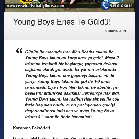
Young Boys Enes İle Güldü!
2 Mayıs 2019
Günün ilk maçında Iron Men Deaths takımı ile
Young Boys takımları karşı karşıya geldi. Maça 2
takımda temkinli bir başlangıç yaparken defansı
sağlama alarak gol aradı. İlk yarının ortalarında
Young Boys takımı öne geçmeyi başardı ve ilk
yarıyı Young Boys takımı bu gol ile 1-0 önde
tamamladı. 2.yarı Iron Men takımı beraberlik için
baskısını arttırırken dakikalar ilerledikçe risk aldı.
Young Boys takımı ise rakibin risk alması ile çok
fazla boş alan buldu ve bu pozisyonları çok iyi
değerlendirerek farkı açtı ve maçı Young Boys
takımı 4-1 skor ile önde tamamladı.
Kazanma Faktörleri
Maça rakibini tartarak başlayan Young Boys takımı ilk yarıyı 1