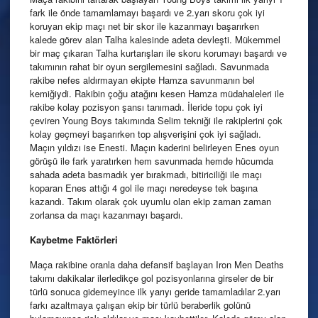
fark ile önde tamamlamayı başardı ve 2.yarı skoru çok iyi
koruyan ekip maçı net bir skor ile kazanmayı başarırken
kalede görev alan Talha kalesinde adeta devleşti. Mükemmel
bir maç çıkaran Talha kurtarışları ile skoru korumayı başardı ve
takımının rahat bir oyun sergilemesini sağladı. Savunmada
rakibe nefes aldırmayan ekipte Hamza savunmanın bel
kemiğiydi. Rakibin çoğu atağını kesen Hamza müdahaleleri ile
rakibe kolay pozisyon şansı tanımadı. İleride topu çok iyi
çeviren Young Boys takımında Selim tekniği ile rakiplerini çok
kolay geçmeyi başarırken top alışverişini çok iyi sağladı.
Maçın yıldızı ise Enesti. Maçın kaderini belirleyen Enes oyun
görüşü ile fark yaratırken hem savunmada hemde hücumda
sahada adeta basmadık yer bırakmadı, bitiriciliği ile maçı
koparan Enes attığı 4 gol ile maçı neredeyse tek başına
kazandı. Takım olarak çok uyumlu olan ekip zaman zaman
zorlansa da maçı kazanmayı başardı.
Kaybetme Faktörleri
Maça rakibine oranla daha defansif başlayan Iron Men Deaths
takımı dakikalar ilerledikçe gol pozisyonlarına girseler de bir
türlü sonuca gidemeyince ilk yarıyı geride tamamladılar 2.yarı
farkı azaltmaya çalışan ekip bir türlü beraberlik golünü