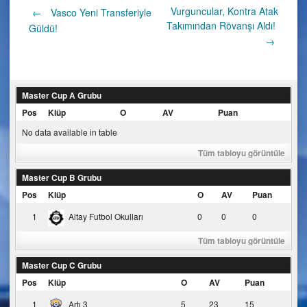
Post
Vurguncular, Kontra Atak
←
Vasco Yeni Transferiyle
Takımından Rövanşı Aldı!
Güldü!
→
navigation
Master Cup A Grubu
Pos
Klüp
O
AV
Puan
No data available in table
Tüm tabloyu görüntüle
Master Cup B Grubu
Pos
Klüp
O
AV
Puan
1
Altay Futbol Okulları
0
0
0
Tüm tabloyu görüntüle
Master Cup C Grubu
Pos
Klüp
O
AV
Puan
1
Artı 3
5
23
15