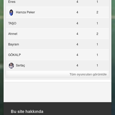
Enes
4
1
Hamza Peker
4
2
TAŞO
4
1
Ahmet
4
2
Bayram
4
1
GÖKALP
4
1
Sertaç
4
1
Tüm oyuncuları görüntüle
Bu site hakkında