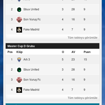
2
Sbux United
3
28
9
3
Son Vuruş Fc
4
16
9
4
Fake Madrid
4
7
9
Tüm tabloyu görüntüle
Master Cup D Grubu
Pos
Klüp
O
AV
Puan
1
Artı 3
5
23
15
2
Sbux United
3
28
9
3
Son Vuruş Fc
4
16
9
4
Fake Madrid
4
7
9
Tüm tabloyu görüntüle