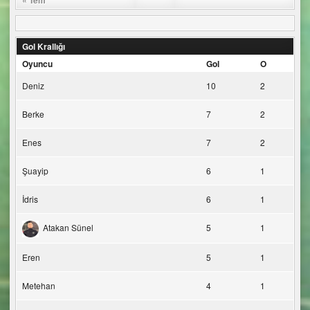
Gol Krallığı
Oyuncu
Gol
O
Deniz
10
2
Berke
7
2
Enes
7
2
Şuayip
6
1
İdris
6
1
Atakan Sünel
5
1
Eren
5
1
Metehan
4
1