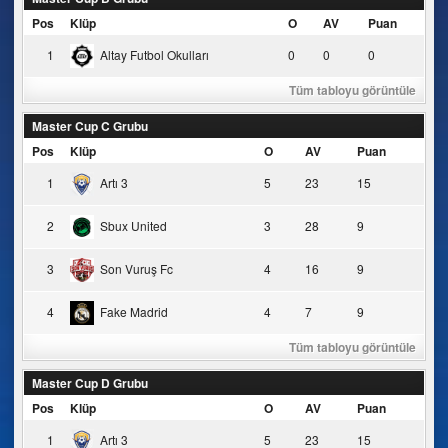
Pos
Klüp
O
AV
Puan
1
Altay Futbol Okulları
0
0
0
Tüm tabloyu görüntüle
Master Cup C Grubu
Pos
Klüp
O
AV
Puan
1
Artı 3
5
23
15
2
Sbux United
3
28
9
3
Son Vuruş Fc
4
16
9
4
Fake Madrid
4
7
9
Tüm tabloyu görüntüle
Master Cup D Grubu
Pos
Klüp
O
AV
Puan
1
Artı 3
5
23
15