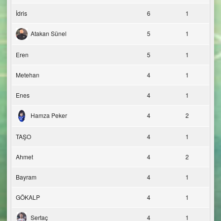
İdris
6
1
Atakan Sünel
5
1
Eren
5
1
Metehan
4
1
Enes
4
1
Hamza Peker
4
2
TAŞO
4
1
Ahmet
4
2
Bayram
4
1
GÖKALP
4
1
Sertaç
4
1