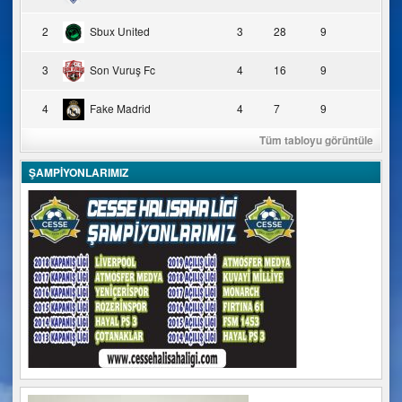
2
Sbux United
3
28
9
3
Son Vuruş Fc
4
16
9
4
Fake Madrid
4
7
9
Tüm tabloyu görüntüle
ŞAMPİYONLARIMIZ