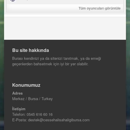
Tüm oyuncuları görüntüle
Bu site hakkında
Burası kendinizi ya da sitenizi tanıtmak, ya da emeği
geçenlerden bahsetmek için iyi bir yer olabilir.
Konumumuz
Adres
Merkez / Bursa / Turkey
İletişim
Telefon:
0545 616 60 16
E-Posta: destek@cessehalisahaligibursa.com