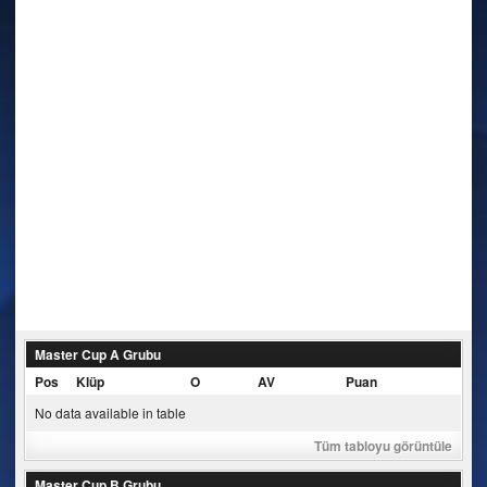
Master Cup A Grubu
Pos
Klüp
O
AV
Puan
No data available in table
Tüm tabloyu görüntüle
Master Cup B Grubu