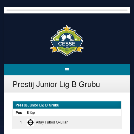
Skip
to
content
Prestij Junior Lig B Grubu
Prestij Junior Lig B Grubu
Pos
Klüp
1
Altay Futbol Okulları