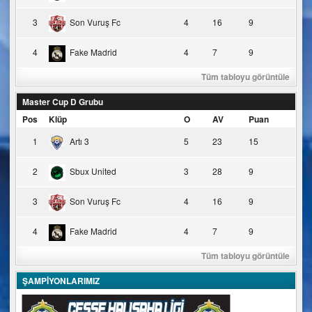
3
Son Vuruş Fc
4
16
9
4
Fake Madrid
4
7
9
Tüm tabloyu görüntüle
Master Cup D Grubu
Pos
Klüp
O
AV
Puan
1
Artı 3
5
23
15
2
Sbux United
3
28
9
3
Son Vuruş Fc
4
16
9
4
Fake Madrid
4
7
9
Tüm tabloyu görüntüle
ŞAMPİYONLARIMIZ