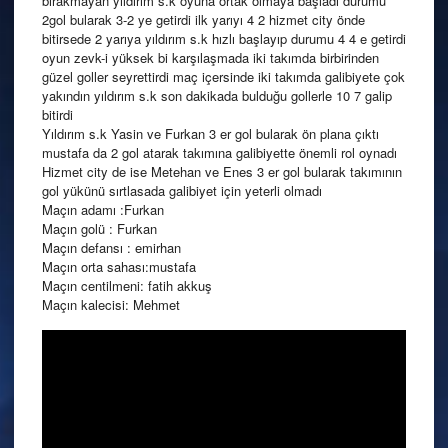
bırakmayan yıldırım s.k oyuna ortak olmaya başladı durumu
2gol bularak 3-2 ye getirdi ilk yarıyı 4 2 hizmet city önde
bitirsede 2 yarıya yıldırım s.k hızlı başlayıp durumu 4 4 e getirdi
oyun zevk-i yüksek bi karşılaşmada iki takımda birbirinden
güzel goller seyrettirdi maç içersinde iki takımda galibiyete çok
yakındın yıldırım s.k son dakikada bulduğu gollerle 10 7 galip
bitirdi
Yıldırım s.k Yasin ve Furkan 3 er gol bularak ön plana çıktı
mustafa da 2 gol atarak takımına galibiyette önemli rol oynadı
Hizmet city de ise Metehan ve Enes 3 er gol bularak takımının
gol yükünü sırtlasada galibiyet için yeterli olmadı
Maçın adamı :Furkan
Maçın golü : Furkan
Maçın defansı : emirhan
Maçın orta sahası:mustafa
Maçın centilmeni: fatih akkuş
Maçın kalecisi: Mehmet