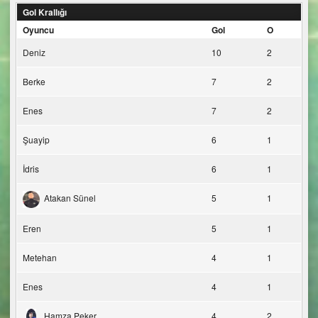
Gol Krallığı
Oyuncu
Gol
O
Deniz
10
2
Berke
7
2
Enes
7
2
Şuayip
6
1
İdris
6
1
Atakan Sünel
5
1
Eren
5
1
Metehan
4
1
Enes
4
1
Hamza Peker
4
2