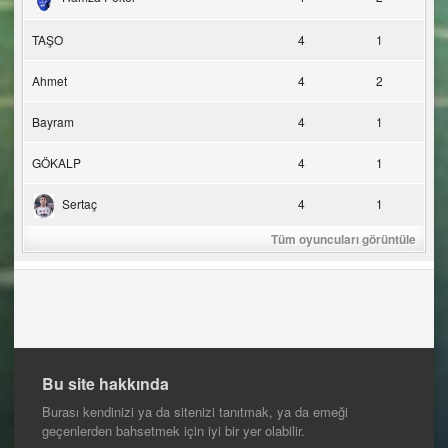
TAŞO
4
1
Ahmet
4
2
Bayram
4
1
GÖKALP
4
1
Sertaç
4
1
Tüm oyuncuları görüntüle
Bu site hakkında
Burası kendinizi ya da sitenizi tanıtmak, ya da emeği
geçenlerden bahsetmek için iyi bir yer olabilir.