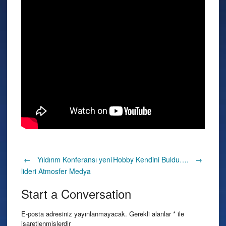
Post
←
Yıldırım Konferansı yeni
Hobby Kendini Buldu….
→
lideri Atmosfer Medya
navigation
Start a Conversation
E-posta adresiniz yayınlanmayacak.
Gerekli alanlar
*
ile
işaretlenmişlerdir