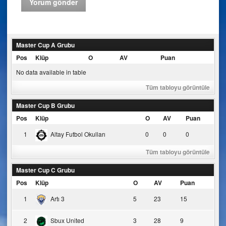
Master Cup A Grubu
Pos
Klüp
O
AV
Puan
No data available in table
Tüm tabloyu görüntüle
Master Cup B Grubu
Pos
Klüp
O
AV
Puan
1
Altay Futbol Okulları
0
0
0
Tüm tabloyu görüntüle
Master Cup C Grubu
Pos
Klüp
O
AV
Puan
1
Artı 3
5
23
15
2
Sbux United
3
28
9