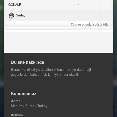
GÖKALP
4
1
Sertaç
4
1
Tüm oyuncuları görüntüle
Bu site hakkında
Burası kendinizi ya da sitenizi tanıtmak, ya da emeği
geçenlerden bahsetmek için iyi bir yer olabilir.
Konumumuz
Adres
Merkez / Bursa / Turkey
İletişim