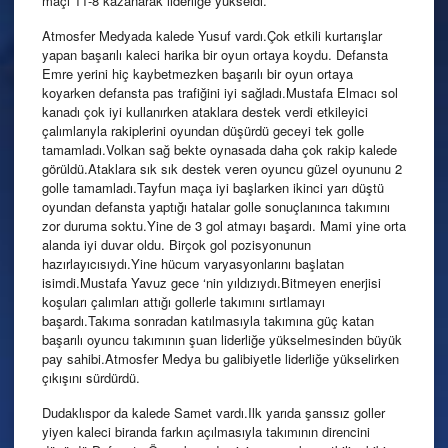
maçı 11-8 kazanarak liderliğe yükseldi.
Atmosfer Medyada kalede Yusuf vardı.Çok etkili kurtarışlar
yapan başarılı kaleci harika bir oyun ortaya koydu. Defansta
Emre yerini hiç kaybetmezken başarılı bir oyun ortaya
koyarken defansta pas trafiğini iyi sağladı.Mustafa Elmacı sol
kanadı çok iyi kullanırken ataklara destek verdi etkileyici
çalımlarıyla rakiplerini oyundan düşürdü geceyi tek golle
tamamladı.Volkan sağ bekte oynasada daha çok rakip kalede
görüldü.Ataklara sık sık destek veren oyuncu güzel oyununu 2
golle tamamladı.Tayfun maça iyi başlarken ikinci yarı düştü
oyundan defansta yaptığı hatalar golle sonuçlanınca takımını
zor duruma soktu.Yine de 3 gol atmayı başardı. Mami yine orta
alanda iyi duvar oldu. Birçok gol pozisyonunun
hazırlayıcısıydı.Yine hücum varyasyonlarını başlatan
isimdi.Mustafa Yavuz gece ‘nin yıldızıydı.Bitmeyen enerjisi
koşuları çalımları attığı gollerle takımını sırtlamayı
başardı.Takıma sonradan katılmasıyla takımına güç katan
başarılı oyuncu takımının şuan liderliğe yükselmesinden büyük
pay sahibi.Atmosfer Medya bu galibiyetle liderliğe yükselirken
çıkışını sürdürdü.
Dudaklıspor da kalede Samet vardı.Ilk yarıda şanssız goller
yiyen kaleci biranda farkın açılmasıyla takımının direncini