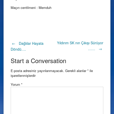
Maçın centilmeni : Memduh
Post
Yıldırım SK nın Çıkışı Sürüyor
←
Dağlılar Hayata
……
→
Döndü….
navigation
Start a Conversation
E-posta adresiniz yayınlanmayacak.
Gerekli alanlar
*
ile
işaretlenmişlerdir
Yorum
*