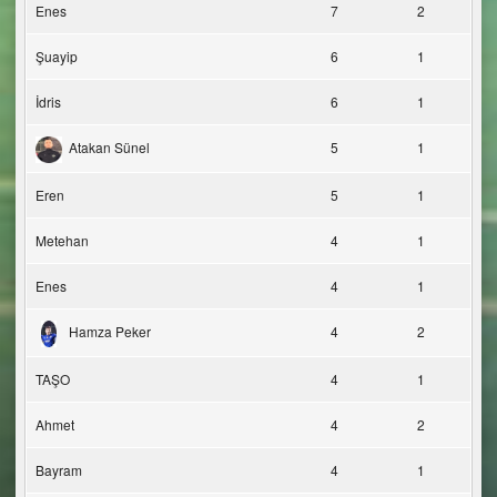
Enes
7
2
Şuayip
6
1
İdris
6
1
Atakan Sünel
5
1
Eren
5
1
Metehan
4
1
Enes
4
1
Hamza Peker
4
2
TAŞO
4
1
Ahmet
4
2
Bayram
4
1