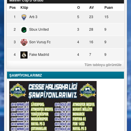
Master Cup D Grubu
Pos
Klüp
O
AV
Puan
1
Artı 3
5
23
15
2
Sbux United
3
28
9
3
Son Vuruş Fc
4
16
9
4
Fake Madrid
4
7
9
Tüm tabloyu görüntüle
ŞAMPİYONLARIMIZ