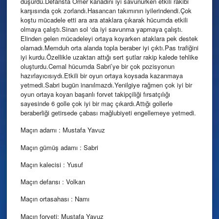
düşürdü.Defansta Ömer kanadını iyi savunurken etkili rakibi
karşısında çok zorlandı.Hasancan takımının iyilerindendi.Çok
koştu mücadele etti ara ara ataklara çıkarak hücumda etkili
olmaya çalıştı.Sinan sol ‘da iyi savunma yapmaya çalıştı.
Elinden gelen mücadeleyi ortaya koyarken ataklara pek destek
olamadı.Memduh orta alanda topla beraber iyi çıktı.Pas trafiğini
iyi kurdu.Özellikle uzaktan attığı sert şutlar rakip kalede tehlike
oluşturdu.Cemal hücumda Sabri’ye bir çok pozisyonun
hazırlayıcısıydı.Etkili bir oyun ortaya koysada kazanmaya
yetmedi.Sabri bugün inanılmazdı.Yenilgiye rağmen çok iyi bir
oyun ortaya koyan başarılı forvet takipçiliği fırsatçılığı
sayesinde 6 golle çok iyi bir maç çıkardı.Attığı gollerle
beraberliği getirsede çabası mağlubiyeti engellemeye yetmedi.
Maçın adamı : Mustafa Yavuz
Maçın gümüş adamı : Sabri
Maçın kalecisi : Yusuf
Maçın defansı : Volkan
Maçın ortasahası : Namı
Maçın forveti: Mustafa Yavuz