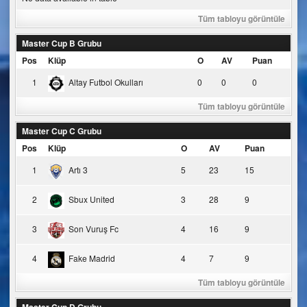
Tüm tabloyu görüntüle
Master Cup B Grubu
Pos
Klüp
O
AV
Puan
1
Altay Futbol Okulları
0
0
0
Tüm tabloyu görüntüle
Master Cup C Grubu
Pos
Klüp
O
AV
Puan
1
Artı 3
5
23
15
2
Sbux United
3
28
9
3
Son Vuruş Fc
4
16
9
4
Fake Madrid
4
7
9
Tüm tabloyu görüntüle