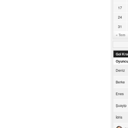
17
24
31
« Tem
Gol Kral
Oyunc
Deniz
Berke
Enes
Şuayip
İdris