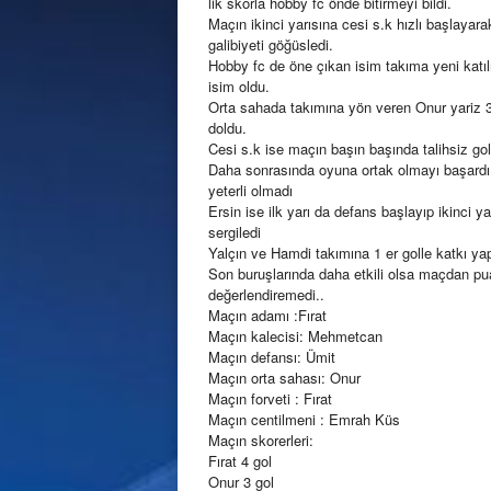
lik skorla hobby fc önde bitirmeyi bildi.
Maçın ikinci yarısına cesi s.k hızlı başlayar
galibiyeti göğüsledi.
Hobby fc de öne çıkan isim takıma yeni katıl
isim oldu.
Orta sahada takımına yön veren Onur yariz 3 
doldu.
Cesi s.k ise maçın başın başında talihsiz go
Daha sonrasında oyuna ortak olmayı başardı k
yeterli olmadı
Ersin ise ilk yarı da defans başlayıp ikinci ya
sergiledi
Yalçın ve Hamdi takımına 1 er golle katkı yap
Son buruşlarında daha etkili olsa maçdan puan 
değerlendiremedi..
Maçın adamı :Fırat
Maçın kalecisi: Mehmetcan
Maçın defansı: Ümit
Maçın orta sahası: Onur
Maçın forveti : Fırat
Maçın centilmeni : Emrah Küs
Maçın skorerleri:
Fırat 4 gol
Onur 3 gol