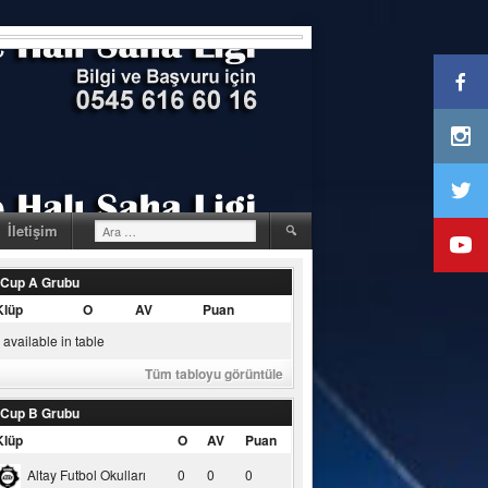
Arama:
İletişim
 Cup A Grubu
Klüp
O
AV
Puan
available in table
Tüm tabloyu görüntüle
 Cup B Grubu
Klüp
O
AV
Puan
Altay Futbol Okulları
0
0
0