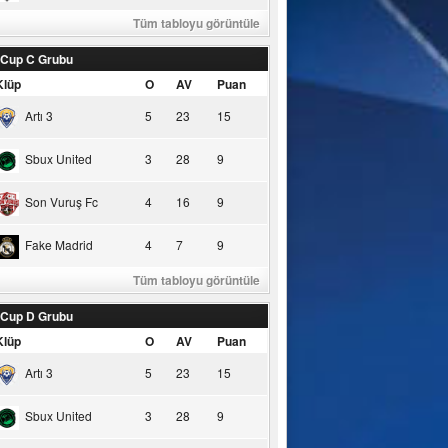
Tüm tabloyu görüntüle
 Cup C Grubu
Klüp
O
AV
Puan
Artı 3
5
23
15
Sbux United
3
28
9
Son Vuruş Fc
4
16
9
Fake Madrid
4
7
9
Tüm tabloyu görüntüle
 Cup D Grubu
Klüp
O
AV
Puan
Artı 3
5
23
15
Sbux United
3
28
9