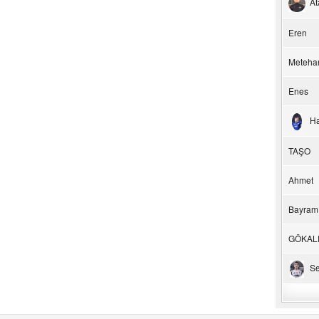
At
Eren
Meteha
Enes
H
TAŞO
Ahmet
Bayram
GÖKAL
Se