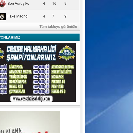
Son Vuruş Fc
4
16
9
Fake Madrid
4
7
9
Tüm tabloyu görüntüle
YONLARIMIZ