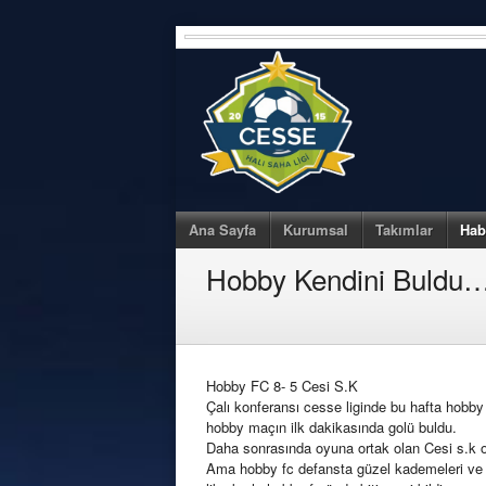
Skip
to
content
Ana Sayfa
Kurumsal
Takımlar
Hab
Hobby Kendini Buldu…
Hobby FC 8- 5 Cesi S.K
Çalı konferansı cesse liginde bu hafta hobby
hobby maçın ilk dakikasında golü buldu.
Daha sonrasında oyuna ortak olan Cesi s.k o
Ama hobby fc defansta güzel kademeleri ve hızl