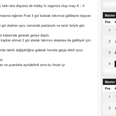
ak farkı bire düşürse de hobby fc organize olup maçı 8 – 5
masına rağmen Fırat 4 gol bularak takımına galibeyte taşıyan
Master
Pos
gol atarken aynı zamanda paslarıyla ve asist leriyle göz
1
lü kalesinde görerek geriye düştü.
aptan ahmet 2 gol atarak takımını ateşlese de galibiyet için
2
rıda taktik değişikliğine giderek forvete geçip etkili oyun
3
tı
4
ve puanlarla ayrılabilirdi ama bu fırsatı iyi
Master
Pos
1
2