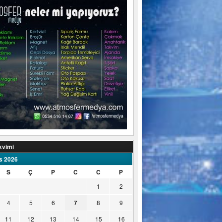
kvimi
s 2026
S
Ç
P
C
C
P
1
2
4
5
6
7
8
9
11
12
13
14
15
16