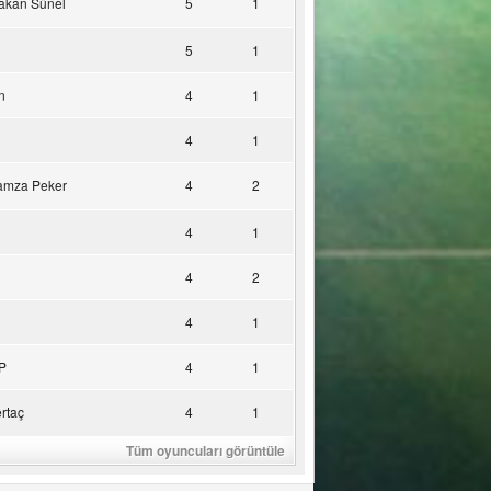
akan Sünel
5
1
5
1
n
4
1
4
1
amza Peker
4
2
4
1
4
2
4
1
P
4
1
rtaç
4
1
Tüm oyuncuları görüntüle