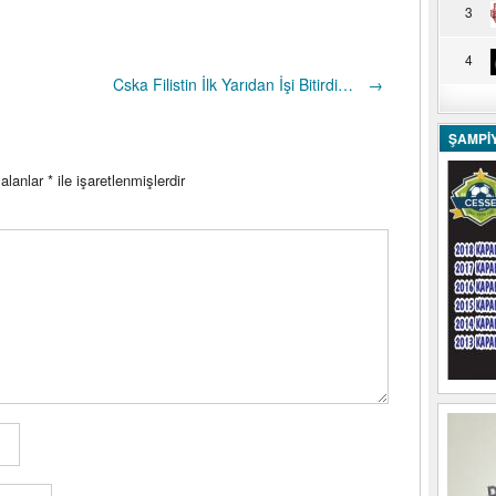
3
4
Cska Filistin İlk Yarıdan İşi Bitirdi…
→
ŞAMPİ
 alanlar
*
ile işaretlenmişlerdir