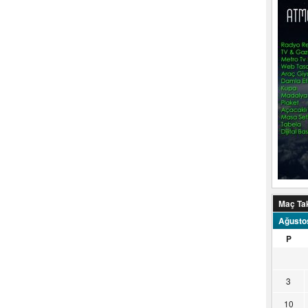
Maç Ta
Ağusto
P
3
10