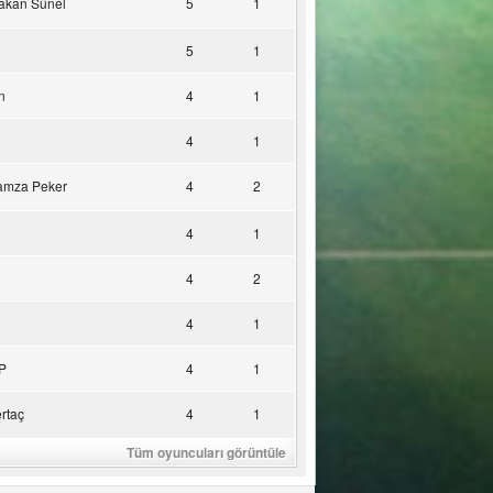
akan Sünel
5
1
5
1
n
4
1
4
1
amza Peker
4
2
4
1
4
2
4
1
P
4
1
rtaç
4
1
Tüm oyuncuları görüntüle