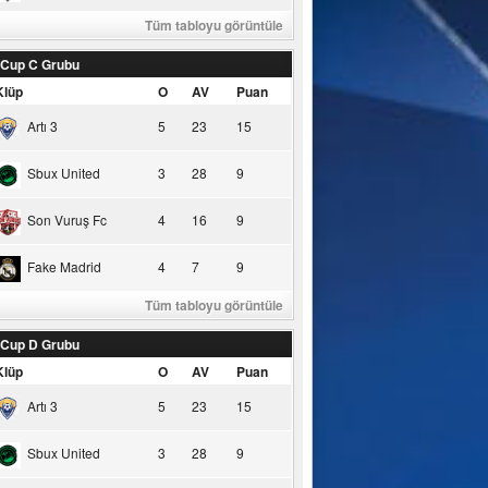
Tüm tabloyu görüntüle
 Cup C Grubu
Klüp
O
AV
Puan
Artı 3
5
23
15
Sbux United
3
28
9
Son Vuruş Fc
4
16
9
Fake Madrid
4
7
9
Tüm tabloyu görüntüle
 Cup D Grubu
Klüp
O
AV
Puan
Artı 3
5
23
15
Sbux United
3
28
9