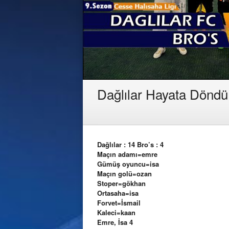
Dağlılar Hayata Dönd
Dağlılar : 14 Bro’s : 4
Maçın adamı=emre
Gümüş oyuncu=isa
Maçın golü=ozan
Stoper=gökhan
Ortasaha=isa
Forvet=İsmail
Kaleci=kaan
Emre, İsa 4