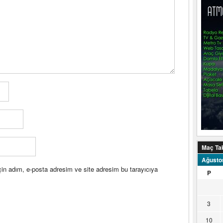
Maç Ta
Ağusto
in adım, e-posta adresim ve site adresim bu tarayıcıya
P
3
10