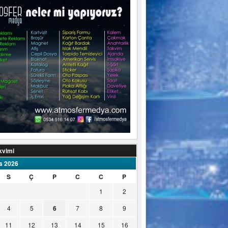
kvimi
s 2026
S
Ç
P
C
C
P
1
2
4
5
6
7
8
9
11
12
13
14
15
16