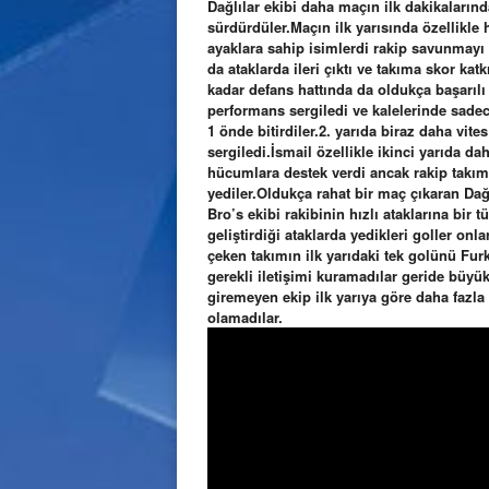
Dağlılar ekibi daha maçın ilk dakikaların
sürdürdüler.Maçın ilk yarısında özellikle 
ayaklara sahip isimlerdi rakip savunmayı
da ataklarda ileri çıktı ve takıma skor ka
kadar defans hattında da oldukça başarılı i
performans sergiledi ve kalelerinde sadece
1 önde bitirdiler.2. yarıda biraz daha vite
sergiledi.İsmail özellikle ikinci yarıda dah
hücumlara destek verdi ancak rakip takım 
yediler.Oldukça rahat bir maç çıkaran Dağl
Bro’s ekibi rakibinin hızlı ataklarına bir 
geliştirdiği ataklarda yedikleri goller on
çeken takımın ilk yarıdaki tek golünü Fur
gerekli iletişimi kuramadılar geride büyük
giremeyen ekip ilk yarıya göre daha fazla
olamadılar.