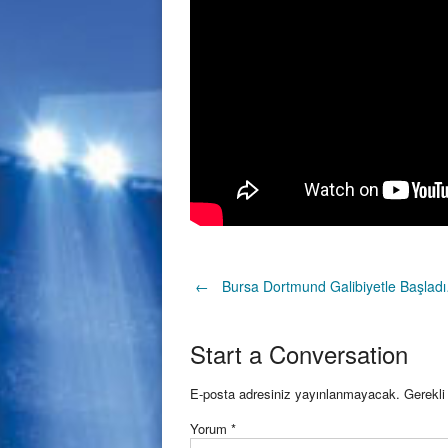
Post
←
Bursa Dortmund Galibiyetle Başlad
navigation
Start a Conversation
E-posta adresiniz yayınlanmayacak.
Gerekli
Yorum
*