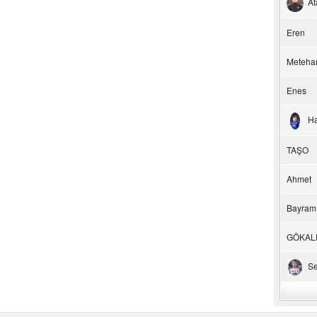
At
Eren
Meteha
Enes
H
TAŞO
Ahmet
Bayram
GÖKAL
Se