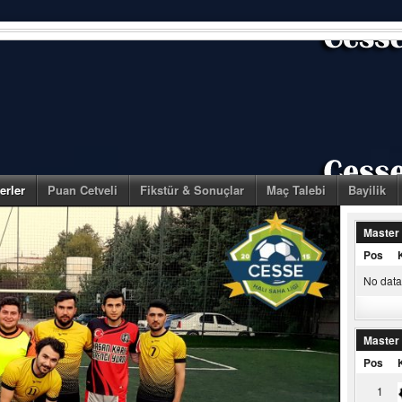
erler
Puan Cetveli
Fikstür & Sonuçlar
Maç Talebi
Bayilik
Master
Pos
No data 
Master
Pos
1