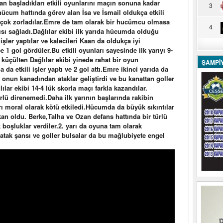
dan başladıkları etkili oyunlarını maçın sonuna kadar
3
hücum hattında görev alan İsa ve İsmail oldukça etkili
 çok zorladılar.Emre de tam olarak bir hucümcu olmasa
4
tkısı sağladı.Dağlılar ekibi ilk yarıda hücumda olduğu
şler yaptılar ve kalecileri Kaan da oldukça iyi
 1 gol gördüler.Bu etkili oyunları sayesinde ilk yarıyı 9-
s küçülten Dağlılar ekibi yinede rahat bir oyun
ŞAMPİ
a da etkili işler yaptı ve 2 gol attı.Emre ikinci yarıda da
onun kanadından ataklar geliştirdi ve bu kanattan goller
ılar ekibi 14-4 lük skorla maçı farkla kazandılar.
türlü direnemedi.Daha ilk yarının başlarında rakibin
ları moral olarak kötü etkiledi.Hücumda da büyük sıkıntılar
kan oldu. Berke,Talha ve Ozan defans hattında bir türlü
 boşluklar verdiler.2. yarı da oyuna tam olarak
 atak şansı ve goller bulsalar da bu mağlubiyete engel