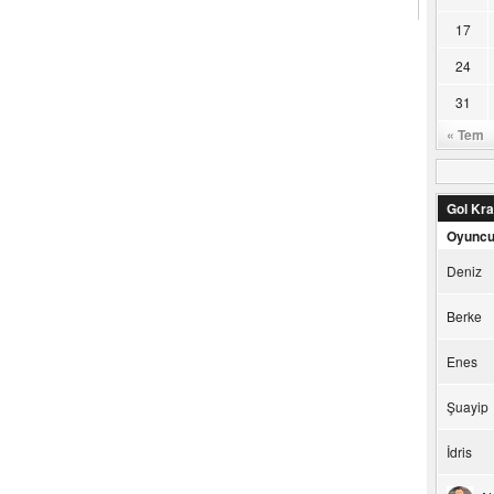
17
24
31
« Tem
Gol Kral
Oyunc
Deniz
Berke
Enes
Şuayip
İdris