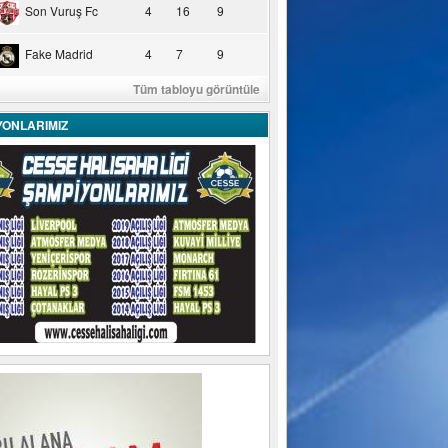
Son Vuruş Fc
4
16
9
Fake Madrid
4
7
9
Tüm tabloyu görüntüle
YONLARIMIZ