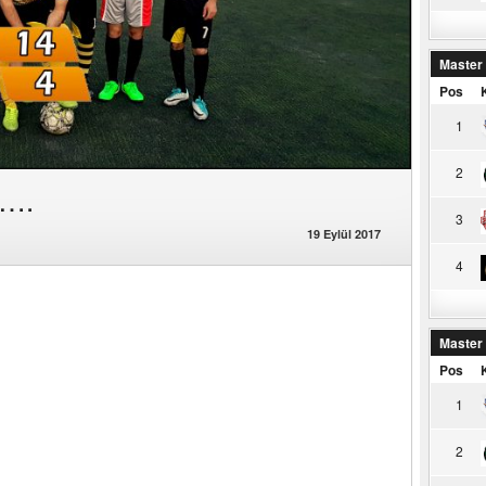
Master
Pos
1
2
ü….
3
19 Eylül 2017
4
Master
Pos
1
2