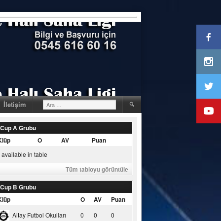
Arama:
İletişim
 Cup A Grubu
Klüp
O
AV
Puan
available in table
Tüm tabloyu görüntüle
 Cup B Grubu
Klüp
O
AV
Puan
Altay Futbol Okulları
0
0
0