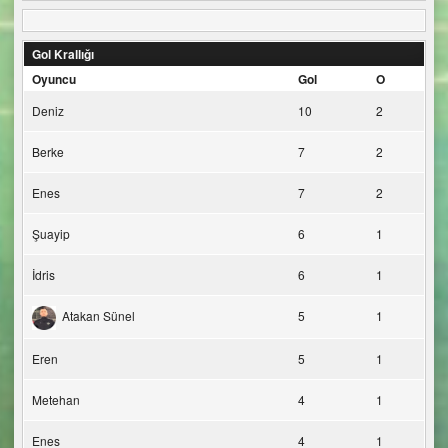
Gol Krallığı
Oyuncu
Gol
O
Deniz
10
2
Berke
7
2
Enes
7
2
Şuayip
6
1
İdris
6
1
Atakan Sünel
5
1
Eren
5
1
Metehan
4
1
Enes
4
1