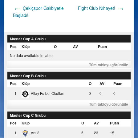
Post
←
Çekiçspor Galibiyetle
Fight Club Nihayet!
→
Başladı!
navigation
Master Cup A Grubu
Pos
Klüp
O
AV
Puan
No data available in table
Tüm tabloyu görüntüle
Master Cup B Grubu
Pos
Klüp
O
AV
Puan
1
Altay Futbol Okulları
0
0
0
Tüm tabloyu görüntüle
Master Cup C Grubu
Pos
Klüp
O
AV
Puan
1
Artı 3
5
23
15