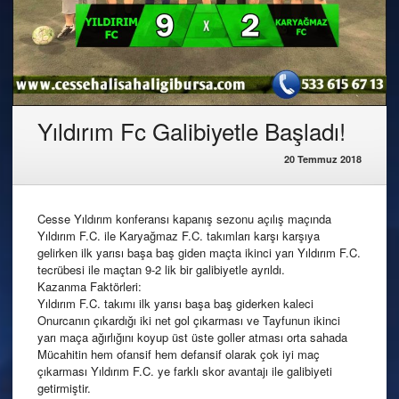
Yıldırım Fc Galibiyetle Başladı!
20 Temmuz 2018
Cesse Yıldırım konferansı kapanış sezonu açılış maçında
Yıldırım F.C. ile Karyağmaz F.C. takımları karşı karşıya
gelirken ilk yarısı başa baş giden maçta ikinci yarı Yıldırım F.C.
tecrübesi ile maçtan 9-2 lik bir galibiyetle ayrıldı.
Kazanma Faktörleri:
Yıldırım F.C. takımı ilk yarısı başa baş giderken kaleci
Onurcanın çıkardığı iki net gol çıkarması ve Tayfunun ikinci
yarı maça ağırlığını koyup üst üste goller atması orta sahada
Mücahitin hem ofansif hem defansif olarak çok iyi maç
çıkarması Yıldırım F.C. ye farklı skor avantajı ile galibiyeti
getirmiştir.