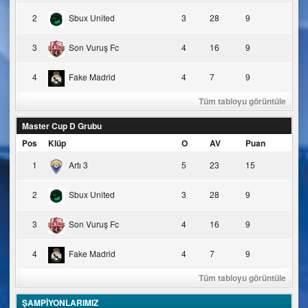
2
Sbux United
3
28
9
3
Son Vuruş Fc
4
16
9
4
Fake Madrid
4
7
9
Tüm tabloyu görüntüle
Master Cup D Grubu
Pos
Klüp
O
AV
Puan
1
Artı 3
5
23
15
2
Sbux United
3
28
9
3
Son Vuruş Fc
4
16
9
4
Fake Madrid
4
7
9
Tüm tabloyu görüntüle
ŞAMPİYONLARIMIZ