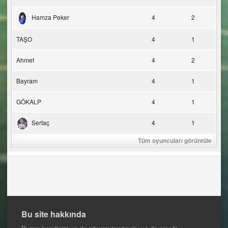
Hamza Peker
4
2
TAŞO
4
1
Ahmet
4
2
Bayram
4
1
GÖKALP
4
1
Sertaç
4
1
Tüm oyuncuları görüntüle
Bu site hakkında