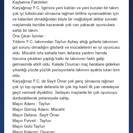
Kaybetme Faktörleri:
Karyağmaz F.C. ligimize yeni katılan ve yeni kurulan bir takım
çok iyi futbolcuları olmasına rağmen birlikte oynamadıkları için
ve kalecileri olmadığından böyle bir mağlubiyet aldılar sonraki
maçlarında tecrübe kazanarak çok can yakacak oyunculara
sahip bir takım.
Öne Çıkan İsimler :
Yıldırım F.C. takımından Tayfun Aybey attığı gollerle takımının
gol sorunu olmadığını gösterdi ve mücadelenin en iyi oyuncusu
oldu. Mücahit orta sahada hem defansa yardımı hemde
hücuma çıkarken yaptığı katkı ile takımının farklı galip
gelmesinde etkili oldu. Kalede Onurcan maç berabere giderken
çıkardığı yüzde yüzlük pozisyonlarla takımını ayakta tutan isim
oldu.
Karyağmaz F.C. de Seyit Ömer çok genç olmasına rağmen
çok iyi top oynadı defansta bir çok top kesti ilk yarı neredeyse
geçit vermedi diyebiliriz. İlerleyen maçlarda bir çok oyuncuyu
durdurabilecek potansiyele sahip.
Maçın Adamı : Tayfun
Maçın Gümüş Adamı: Mücahit
Maçın Defansı :Seyit Ömer
Maçın Forveti : Tayfun
Maçın Golü:Tayfun
Maçın Kalecisi: Onurcan