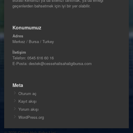
Burası kendinizi ya da sitenizi tanıtmak, ya da emeği
geçenlerden bahsetmek için iyi bir yer olabilir.
Konumumuz
Adres
Merkez / Bursa / Turkey
İletişim
Telefon:
0545 616 60 16
E-Posta: destek@cessehalisahaligibursa.com
Meta
Oturum aç
Kayıt akışı
Yorum akışı
WordPress.org
© 2026 Cesse Halı Saha Ligi