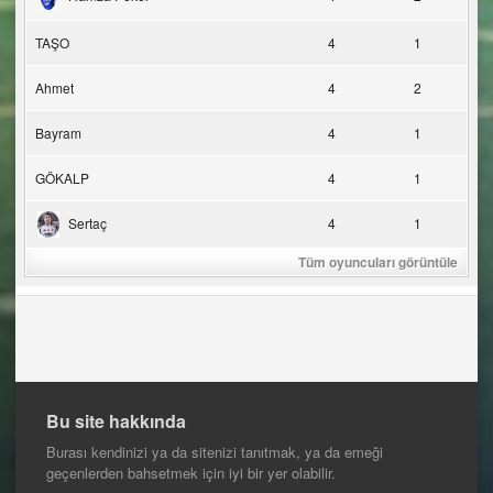
TAŞO
4
1
Ahmet
4
2
Bayram
4
1
GÖKALP
4
1
Sertaç
4
1
Tüm oyuncuları görüntüle
Bu site hakkında
Burası kendinizi ya da sitenizi tanıtmak, ya da emeği
geçenlerden bahsetmek için iyi bir yer olabilir.