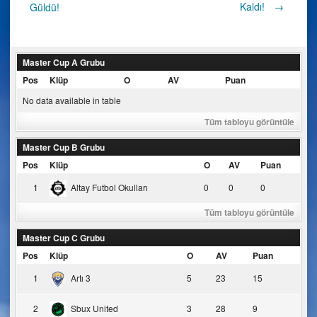
Post
Kaldı!
→
Güldü!
navigation
Master Cup A Grubu
Pos
Klüp
O
AV
Puan
No data available in table
Tüm tabloyu görüntüle
Master Cup B Grubu
Pos
Klüp
O
AV
Puan
1
Altay Futbol Okulları
0
0
0
Tüm tabloyu görüntüle
Master Cup C Grubu
Pos
Klüp
O
AV
Puan
1
Artı 3
5
23
15
2
Sbux United
3
28
9