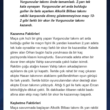
Vurguncular takımı önde tamamladı. 2.yarı tek
kala oynayan Vurguncular art arda bulduğu
goller ile farkı açarken Alkolik Bilbao takımı
rakibi karşısında direnç gösteremeyince maçı 13-
2 gibi farklı bir skor ile Vurguncular takımı
kazandı.
Kazanma
Faktörleri
Maça çok hızlı bir giriş yapan Vurguncular takımı art arda
bulduğu goller ile maçın fişini ilk yarıdan keserken 2.yarı adeta
tek kale oynadılar ve maçı farklı bir skor ile kazandılar. Kalede
görev alan Orhan bugün fazla yorulmasa da bir kaç
pozisyonda klasını konuşturdu. Savunmada adeta etten bir
duvar ören ekipte Vahip savunmada çakılı kalan isimdi.
Rakibin çoğu atağını kesen Vahip takım arkadaşlarının
açıklarını da çok iyi kapattı. İleride çok rahat bir maç çıkaran
ekipte Hasan takımının ataklarını şekillendirirken oyun görüşü
ile fark yarattı. İleride bütün oyuncularından skor desteği alan
ekipte Ercan takımın yıldızıydı. Attığı 5 gol ile farkı açan Ercan
bitiriciliğiyle dikkat çekti. İlk dakikadan itibaren rakibi baskı
altına alan ekip maçı farklı bir skor ile kazanmayı başardı.
Kaybetme
Faktörleri
Maça savunmada başlayan Alkolik Bilbao takımı ilk yarı rakibi