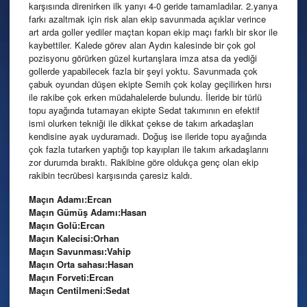
karşısında direnirken ilk yarıyı 4-0 geride tamamladılar. 2.yarıya
farkı azaltmak için risk alan ekip savunmada açıklar verince
art arda goller yediler maçtan kopan ekip maçı farklı bir skor ile
kaybettiler. Kalede görev alan Aydın kalesinde bir çok gol
pozisyonu görürken güzel kurtarışlara imza atsa da yediği
gollerde yapabilecek fazla bir şeyi yoktu. Savunmada çok
çabuk oyundan düşen ekipte Semih çok kolay geçilirken hırsı
ile rakibe çok erken müdahalelerde bulundu. İleride bir türlü
topu ayağında tutamayan ekipte Sedat takımının en efektif
ismi olurken tekniği ile dikkat çekse de takım arkadaşları
kendisine ayak uyduramadı. Doğuş ise ileride topu ayağında
çok fazla tutarken yaptığı top kayıpları ile takım arkadaşlarını
zor durumda bıraktı. Rakibine göre oldukça genç olan ekip
rakibin tecrübesi karşısında çaresiz kaldı.
Maçın Adamı:Ercan
Maçın Gümüş Adamı:Hasan
Maçın Golü:Ercan
Maçın Kalecisi:Orhan
Maçın Savunması:Vahip
Maçın Orta sahası:Hasan
Maçın Forveti:Ercan
Maçın Centilmeni:Sedat