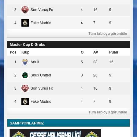
3
Son Vuruş Fc
4
16
9
4
Fake Madrid
4
7
9
Tüm tabloyu görüntüle
Master Cup D Grubu
Pos
Klüp
O
AV
Puan
1
Artı 3
5
23
15
2
Sbux United
3
28
9
3
Son Vuruş Fc
4
16
9
4
Fake Madrid
4
7
9
Tüm tabloyu görüntüle
ŞAMPİYONLARIMIZ