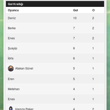
Gol Krallığı
Oyuncu
Gol
O
Deniz
10
2
Berke
7
2
Enes
7
2
Şuayip
6
1
İdris
6
1
Atakan Sünel
5
1
Eren
5
1
Metehan
4
1
Enes
4
1
Hamza Peker
4
2