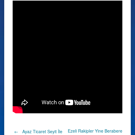
Ezeli Rakipler Yine Berabere
←
Ayaz Ticaret Seyit İle