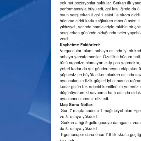
çok net pozisyonlar buldular. Serkan ilk yarı
performansıyla büyüledi, gol krallığında da 3
oyun sergilerken 3 gol 1 asist ile skora cidd
hücuma ciddi katkı sağlarken maçı 3 asist 
yıldızıydı, yerinde hamleleriyle rakibin bir ç
sergilerken gününde olduğunda neler yapabi
verdi.
Kaybetme Faktörleri:
Vurguncular takımı sahaya aslında iyi bir kad
sahaya yansıtamadılar. Özellikle hücum hattın
türlü organize olamayan ekip pas yapmakta, 
yeteri kadar da şut göndermeyen ekip skor ür
şüphesiz en büyük etken olurken aslında sav
oyuncularının fizik güçleri iyi olmasına rağ
kadar golün tek sebebi kendilerinin yetersiz 
düşünüyorum ki savunma hattı aslında oldukça
oyunlarını olumsuz etkiledi.
Maç Sonu Notlar:
-Son 7 maçta sadece 1 mağlubiyet alan Ege
ve 3. sıraya yükseldi.
-Serkan attığı 5 golle geceye damgasını vuran
da 3. sıraya yükseldi.
-Egemenspor daha önce 7 6 lık skorla geçtiği
kazandı.