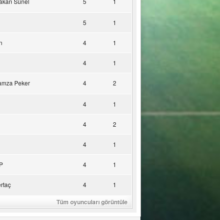
akan Sünel
5
1
5
1
n
4
1
4
1
amza Peker
4
2
4
1
4
2
4
1
P
4
1
rtaç
4
1
Tüm oyuncuları görüntüle