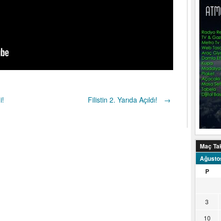
i!
Filistin 2. Yarıda Açıldı!
→
Maç Ta
Ağusto
P
3
10