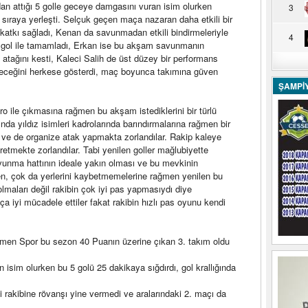
dan attığı 5 golle geceye damgasını vuran isim olurken
3
. sıraya yerleşti. Selçuk geçen maça nazaran daha etkili bir
i katkı sağladı, Kenan da savunmadan etkili bindirmeleriyle
4
1 gol ile tamamladı, Erkan ise bu akşam savunmanın
ok atağını kesti, Kaleci Salih de üst düzey bir performans
leceğini herkese gösterdi, maç boyunca takımına güven
ŞAMPİ
ro ile çıkmasına rağmen bu akşam istediklerini bir türlü
da yıldız isimleri kadrolarında barındırmalarına rağmen bir
ve de organize atak yapmakta zorlandılar. Rakip kaleye
etmekte zorlandılar. Tabi yenilen goller mağlubiyette
unma hattının ideale yakın olması ve bu mevkinin
men, çok da yerlerini kaybetmemelerine rağmen yenilen bu
olmaları değil rakibin çok iyi pas yapmasıydı diye
 iyi mücadele ettiler fakat rakibin hızlı pas oyunu kendi
men Spor bu sezon 40 Puanın üzerine çıkan 3. takım oldu
 isim olurken bu 5 golü 25 dakikaya sığdırdı, gol krallığında
 rakibine rövanşı yine vermedi ve aralarındaki 2. maçı da