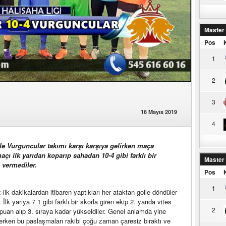
Master
Pos
1
2
3
16 Mayıs 2019
4
e Vurguncular takımı karşı karşıya gelirken maça
çı ilk yarıdan koparıp sahadan 10-4 gibi farklı bir
Master
ı vermediler.
Pos
1
k dakikalardan itibaren yaptıkları her ataktan golle döndüler
k yarıya 7 1 gibi farklı bir skorla giren ekip 2. yarıda vites
2
 puan alıp 3. sıraya kadar yükseldiler. Genel anlamda yine
derken bu paslaşmaları rakibi çoğu zaman çaresiz bıraktı ve