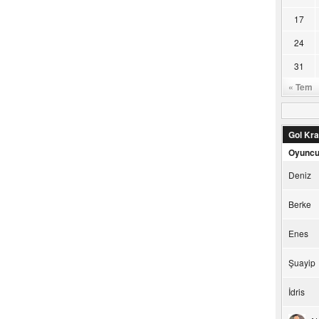
17
24
31
« Tem
Gol Kral
Oyunc
Deniz
Berke
Enes
Şuayip
İdris