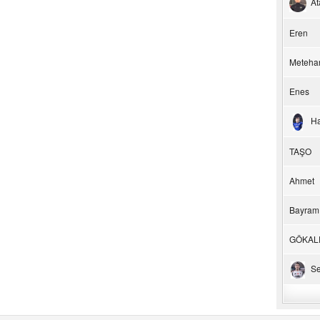
At
Eren
Meteha
Enes
H
TAŞO
Ahmet
Bayram
GÖKAL
Se