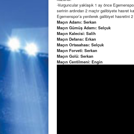
-Vurguncular yaklaşık 1 ay önce Egemenspor
serinin ardından 2 maçtır galibiyete hasret k
Egemenspor’a yenilerek galibiyet hasretini 2 
Maçın Adamı: Serkan
Maçın Gümüş Adamı: Selçuk
Maçın Kalecisi: Salih
Maçın Defansı: Erkan
Maçın Ortasahası: Selçuk
Maçın Forveti: Serkan
Maçın Golü: Serkan
Maçın Centilmeni: Engin