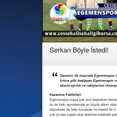
Serkan Böyle İstedi!
Gecenin ilk maçında Egemenspor il
fırtına gibi başlayan Egemenspor ma
skorla ayrıldı ve rakiplerine rövanş
Kazanma Faktörleri:
Egemenspor maça çok hızlı başlarken henüz il
bu da farkı açmalarında en büyük etken oldu. İl
düşürseler de farkı korudular ve önemli bir 4
çok iyi pas yapan ekip ataklara kalabalık gi