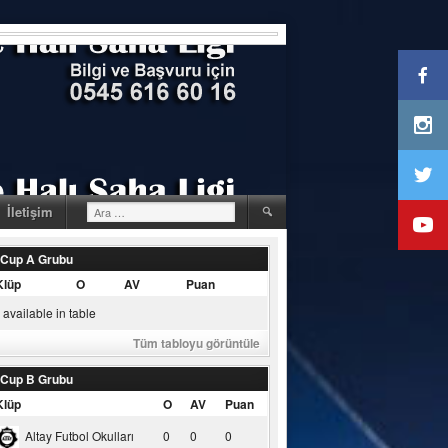
Arama:
İletişim
 Cup A Grubu
Klüp
O
AV
Puan
available in table
Tüm tabloyu görüntüle
 Cup B Grubu
Klüp
O
AV
Puan
Altay Futbol Okulları
0
0
0