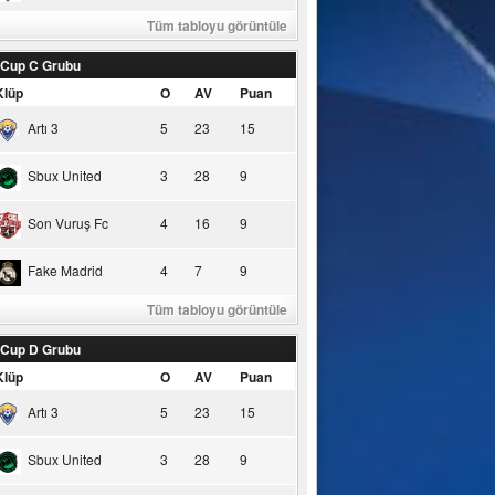
Tüm tabloyu görüntüle
 Cup C Grubu
Klüp
O
AV
Puan
Artı 3
5
23
15
Sbux United
3
28
9
Son Vuruş Fc
4
16
9
Fake Madrid
4
7
9
Tüm tabloyu görüntüle
 Cup D Grubu
Klüp
O
AV
Puan
Artı 3
5
23
15
Sbux United
3
28
9