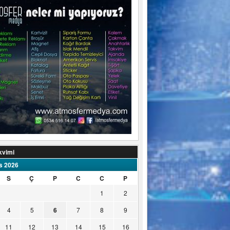
kvimi
s 2026
S
Ç
P
C
C
P
1
2
4
5
6
7
8
9
11
12
13
14
15
16