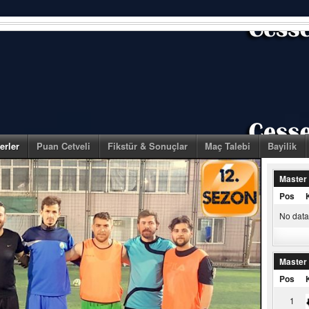
erler
Puan Cetveli
Fikstür & Sonuçlar
Maç Talebi
Bayilik
Master
Pos
No data 
Master
Pos
1