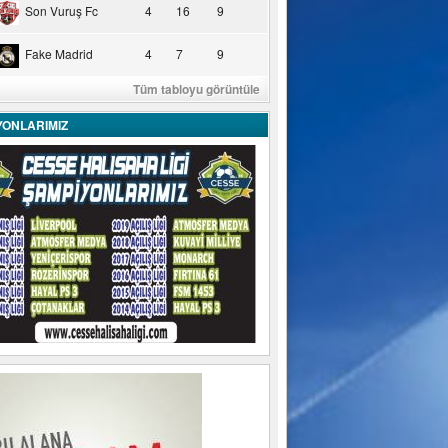
Son Vuruş Fc
4
16
9
Fake Madrid
4
7
9
Tüm tabloyu görüntüle
YONLARIMIZ