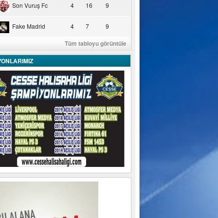
Son Vuruş Fc
4
16
9
Fake Madrid
4
7
9
Tüm tabloyu görüntüle
YONLARIMIZ