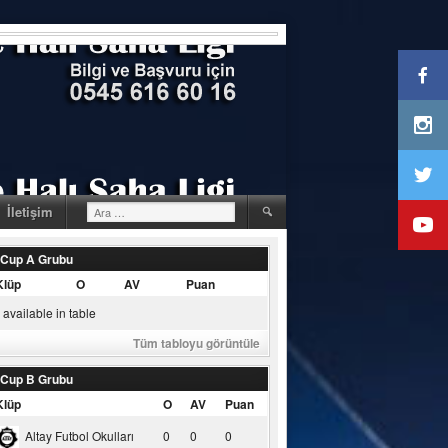
Arama:
İletişim
 Cup A Grubu
Klüp
O
AV
Puan
available in table
Tüm tabloyu görüntüle
 Cup B Grubu
Klüp
O
AV
Puan
Altay Futbol Okulları
0
0
0