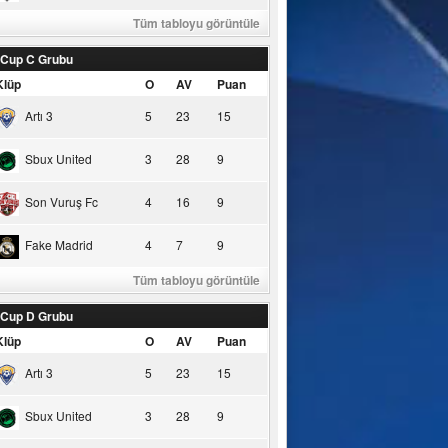
Tüm tabloyu görüntüle
 Cup C Grubu
Klüp
O
AV
Puan
Artı 3
5
23
15
Sbux United
3
28
9
Son Vuruş Fc
4
16
9
Fake Madrid
4
7
9
Tüm tabloyu görüntüle
 Cup D Grubu
Klüp
O
AV
Puan
Artı 3
5
23
15
Sbux United
3
28
9