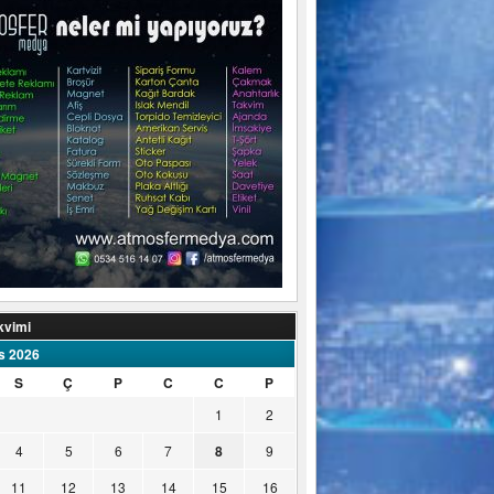
kvimi
s 2026
S
Ç
P
C
C
P
1
2
4
5
6
7
8
9
11
12
13
14
15
16