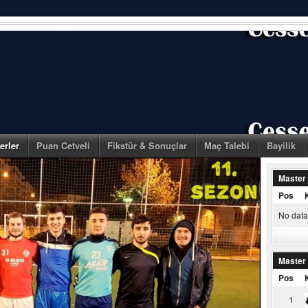
erler
Puan Cetveli
Fikstür & Sonuçlar
Maç Talebi
Bayilik
Master
Pos
No data 
Master
Pos
1