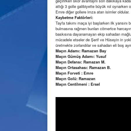
geçirirken skor avantajını son dakikaya kadar
attığı 3 golle galibiyette büyük rol oynarken 
Emre diğer gollere imza atan isimler oldular.
Kaybetme Faktörleri:
Tayfa takımı maça iyi başlarken ilk yarısını 
bulmasına rağmen bunları cömertce harcayın
baskısına dayanamayan ekip sahadan mağlubiy
mücadele etseler de Şerif ve Hüseyin in yok
üretmekte zorlandılar ve sahadan eli boş ayrıl
Maçın Adamı: Ramazan Bay
Maçın Gümüş Adamı: Yusuf
Maçın Defansı: Ramazan M.
Maçın Ortasahası: Ramazan B.
Maçın Forveti : Emre
Maçın Golü: Ramazan
Maçın Centilmeni : Ersel