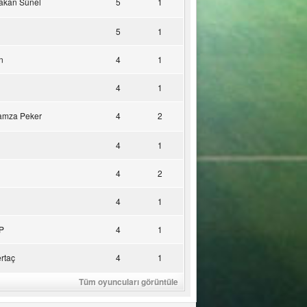
akan Sünel
5
1
5
1
n
4
1
4
1
amza Peker
4
2
4
1
4
2
4
1
P
4
1
rtaç
4
1
Tüm oyuncuları görüntüle