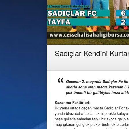
Sadıçlar Kendini Kurtar
Gecenin 2. maçında Sadıçlar Fc ile Ta
skorla sona eren maçta kazanan 6 2 
çok önemli bir galibiyete imza attıla
Kazanma Faktörleri:
Ilk yarısı ortada geçen maçta Sadıçlar Fc tak
yarıda biraz daha fazla risk alıp rakip kaley
peşe gollerle sahadan farklı bir skorla galip 
maç çıkaran genç ekip skor üretmekte zorlan