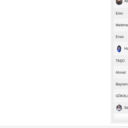
At
Eren
Meteha
Enes
H
TAŞO
Ahmet
Bayram
GÖKAL
Se