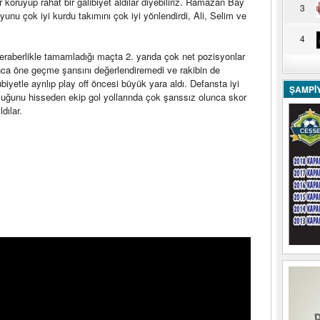
 koruyup rahat bir galibiyet aldılar diyebiliriz. Ramazan Bay
3
oyunu çok iyi kurdu takımını çok iyi yönlendirdi, Ali, Selim ve
4
beraberlikle tamamladığı maçta 2. yarıda çok net pozisyonlar
ca öne geçme şansını değerlendiremedi ve rakibin de
etle ayrılıp play off öncesi büyük yara aldı. Defansta iyi
ŞAMPİ
luğunu hisseden ekip gol yollarında çok şanssız olunca skor
dılar.