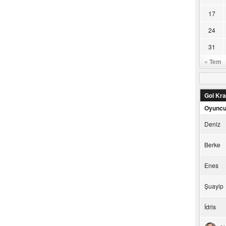
17
24
31
« Tem
Gol Kral
Oyunc
Deniz
Berke
Enes
Şuayip
İdris