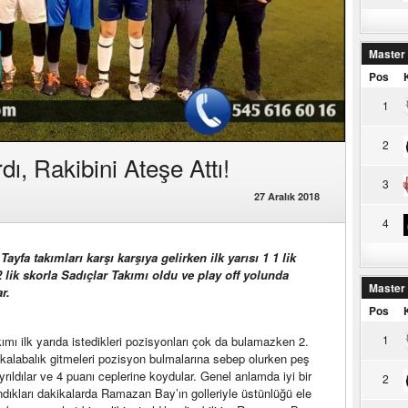
Master
Pos
1
2
dı, Rakibini Ateşe Attı!
3
27 Aralık 2018
4
yfa takımları karşı karşıya gelirken ilk yarısı 1 1 lik
lik skorla Sadıçlar Takımı oldu ve play off yolunda
Master
r.
Pos
1
ımı ilk yarıda istedikleri pozisyonları çok da bulamazken 2.
e kalabalık gitmeleri pozisyon bulmalarına sebep olurken peş
ayrıldılar ve 4 puanı ceplerine koydular. Genel anlamda iyi bir
2
dıkları dakikalarda Ramazan Bay’ın golleriyle üstünlüğü ele