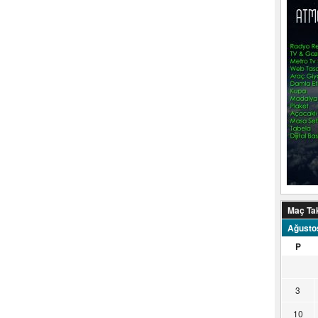
Maç Ta
Ağusto
P
3
10