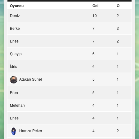
Oyuncu
Gol
O
Deniz
10
2
Berke
7
2
Enes
7
2
Şuayip
6
1
İdris
6
1
Atakan Sünel
5
1
Eren
5
1
Metehan
4
1
Enes
4
1
Hamza Peker
4
2