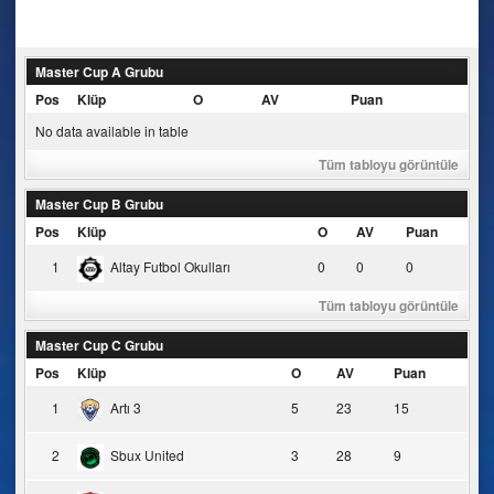
navigation
Master Cup A Grubu
Pos
Klüp
O
AV
Puan
No data available in table
Tüm tabloyu görüntüle
Master Cup B Grubu
Pos
Klüp
O
AV
Puan
1
Altay Futbol Okulları
0
0
0
Tüm tabloyu görüntüle
Master Cup C Grubu
Pos
Klüp
O
AV
Puan
1
Artı 3
5
23
15
2
Sbux United
3
28
9