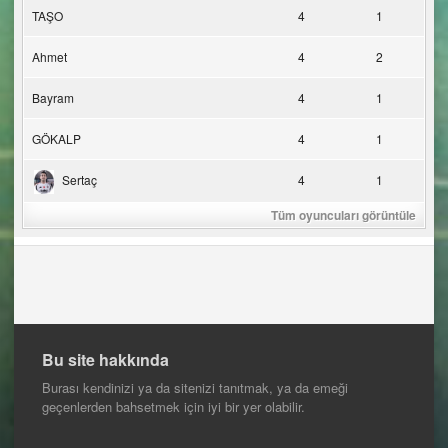
TAŞO
4
1
Ahmet
4
2
Bayram
4
1
GÖKALP
4
1
Sertaç
4
1
Tüm oyuncuları görüntüle
Bu site hakkında
Burası kendinizi ya da sitenizi tanıtmak, ya da emeği
geçenlerden bahsetmek için iyi bir yer olabilir.