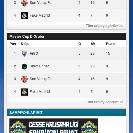
3
Son Vuruş Fc
4
16
9
4
Fake Madrid
4
7
9
Tüm tabloyu görüntüle
Master Cup D Grubu
Pos
Klüp
O
AV
Puan
1
Artı 3
5
23
15
2
Sbux United
3
28
9
3
Son Vuruş Fc
4
16
9
4
Fake Madrid
4
7
9
Tüm tabloyu görüntüle
ŞAMPİYONLARIMIZ