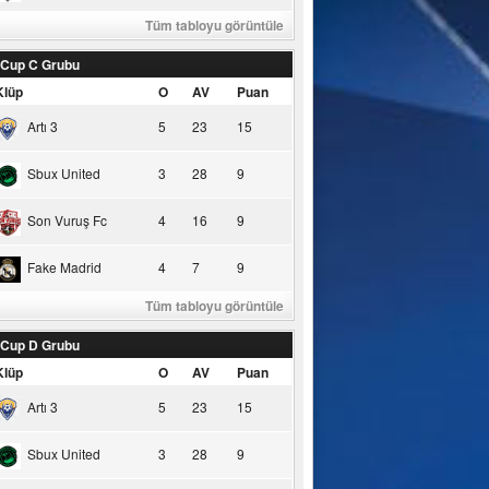
Tüm tabloyu görüntüle
 Cup C Grubu
Klüp
O
AV
Puan
Artı 3
5
23
15
Sbux United
3
28
9
Son Vuruş Fc
4
16
9
Fake Madrid
4
7
9
Tüm tabloyu görüntüle
 Cup D Grubu
Klüp
O
AV
Puan
Artı 3
5
23
15
Sbux United
3
28
9