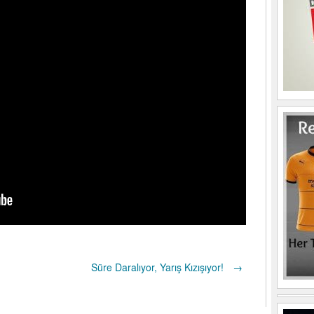
Süre Daralıyor, Yarış Kızışıyor!
→