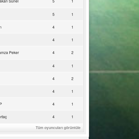
akan Sünel
5
1
5
1
n
4
1
4
1
amza Peker
4
2
4
1
4
2
4
1
P
4
1
rtaç
4
1
Tüm oyuncuları görüntüle