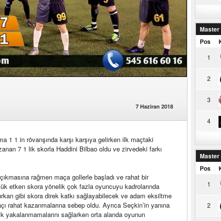
Master
Pos
1
2
3
7 Haziran 2018
4
a 1 1 in rövanşında karşı karşıya gelirken ilk maçtaki
an 7 1 lik skorla Haddini Bilbao oldu ve zirvedeki farkı
Master
Pos
e çıkmasına rağmen maça gollerle başladı ve rahat bir
1
üyük etken skora yönelik çok fazla oyuncuyu kadrolarında
urkan gibi skora direk katkı sağlayabilecek ve adam eksiltme
açı rahat kazanmalarına sebep oldu. Ayrıca Seçkin’in yanına
2
k yakalanmamalarını sağlarken orta alanda oyunun