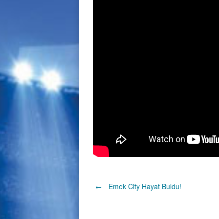
Post
←
Emek City Hayat Buldu!