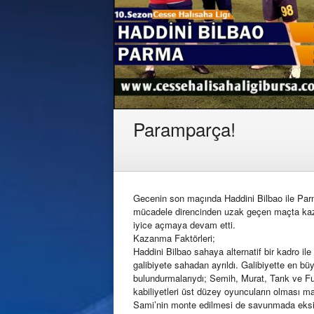
Paramparça!
Gecenin son maçında Haddini Bilbao ile Parm
mücadele direncinden uzak geçen maçta kazan
iyice açmaya devam etti.
Kazanma Faktörleri;
Haddini Bilbao sahaya alternatif bir kadro il
galibiyete sahadan ayrıldı. Galibiyette en b
bulundurmalarıydı; Semih, Murat, Tarık ve F
kabiliyetleri üst düzey oyuncuların olması m
Sami’nin monte edilmesi de savunmada eksi