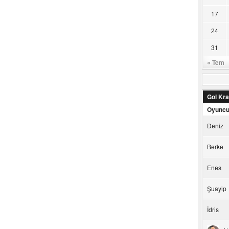
17
24
31
« Tem
Gol Kral
Oyunc
Deniz
Berke
Enes
Şuayip
İdris