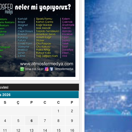
kvimi
s 2026
S
Ç
P
C
C
P
1
2
4
5
6
7
8
9
11
12
13
14
15
16