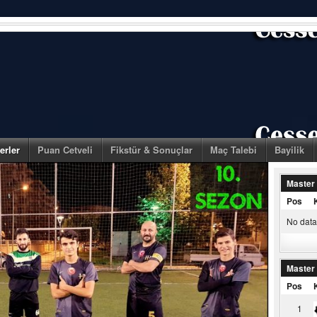
erler
Puan Cetveli
Fikstür & Sonuçlar
Maç Talebi
Bayilik
Master
Pos
No data 
Master
Pos
1