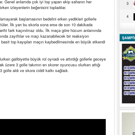
dılar. Genel anlamda çok iyi top yapan ekip sahanın her
3
ırken izleyenlerin beğenisini topladılar.
4
amayarak başlamasının bedelini erken yedikleri gollerle
üler. İlk yarı bu skorla sona erse de son 10 dakikada
tarihi fark kaçınılmaz oldu. İlk maça göre hücum anlamında
mında zayıftılar ve maçı kazanabilecek bir reaksiyon
ŞAMPİ
 basit top kayıpları maçın kaybedilmesinde en büyük etkendi
urken galibiyette büyük rol oynadı ve attırdığı gollerle geceye
k üzere 3 golle takımın en skorer oyuncusu olurken attığı
 golle aldı ve skora ciddi katkı sağladı.