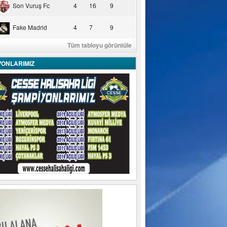
Son Vuruş Fc
4
16
9
Fake Madrid
4
7
9
Tüm tabloyu görüntüle
YONLARIMIZ