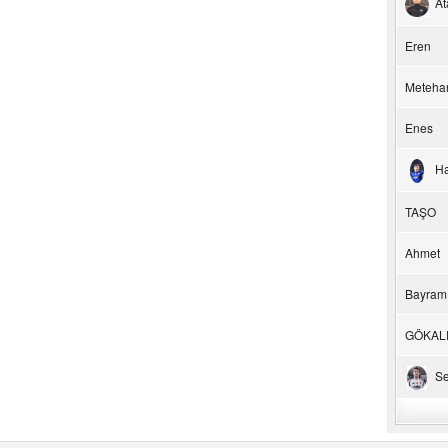
At
Eren
Meteha
Enes
H
TAŞO
Ahmet
Bayram
GÖKAL
Se