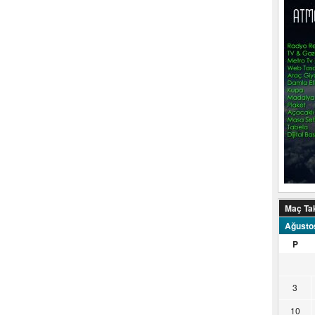
Maç Ta
Ağusto
P
3
10