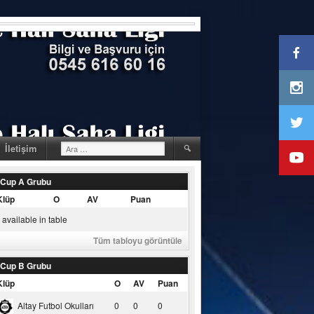
Arama:
İletişim
 Cup A Grubu
Klüp
O
AV
Puan
available in table
Tüm tabloyu görüntüle
 Cup B Grubu
Klüp
O
AV
Puan
Altay Futbol Okulları
0
0
0