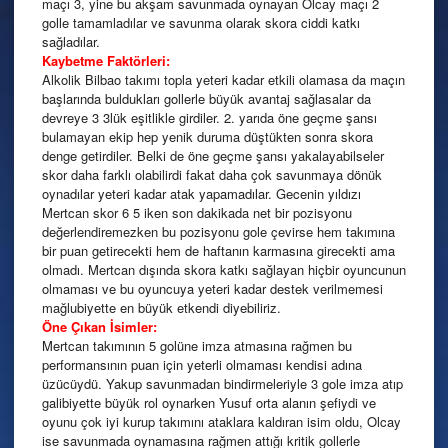
maçı 3, yine bu akşam savunmada oynayan Olcay maçı 2
golle tamamladılar ve savunma olarak skora ciddi katkı
sağladılar.
Kaybetme Faktörleri:
Alkolik Bilbao takımı topla yeteri kadar etkili olamasa da maçın
başlarında buldukları gollerle büyük avantaj sağlasalar da
devreye 3 3lük eşitlikle girdiler. 2. yarıda öne geçme şansı
bulamayan ekip hep yenik duruma düştükten sonra skora
denge getirdiler. Belki de öne geçme şansı yakalayabilseler
skor daha farklı olabilirdi fakat daha çok savunmaya dönük
oynadılar yeteri kadar atak yapamadılar. Gecenin yıldızı
Mertcan skor 6 5 iken son dakikada net bir pozisyonu
değerlendiremezken bu pozisyonu gole çevirse hem takımına
bir puan getirecekti hem de haftanın karmasına girecekti ama
olmadı. Mertcan dışında skora katkı sağlayan hiçbir oyuncunun
olmaması ve bu oyuncuya yeteri kadar destek verilmemesi
mağlubiyette en büyük etkendi diyebiliriz.
Öne Çıkan İsimler:
Mertcan takımının 5 golüne imza atmasına rağmen bu
performansının puan için yeterli olmaması kendisi adına
üzücüydü. Yakup savunmadan bindirmeleriyle 3 gole imza atıp
galibiyette büyük rol oynarken Yusuf orta alanın şefiydi ve
oyunu çok iyi kurup takımını ataklara kaldıran isim oldu, Olcay
ise savunmada oynamasına rağmen attığı kritik gollerle