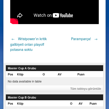
Post
←
Wristpower’ın kritik
Paramparça!
→
galibiyeti onları playoff
potasına soktu
navigation
Master Cup A Grubu
Pos
Klüp
O
AV
Puan
No data available in table
Tüm tabloyu görüntüle
Master Cup B Grubu
Pos
Klüp
O
AV
Puan