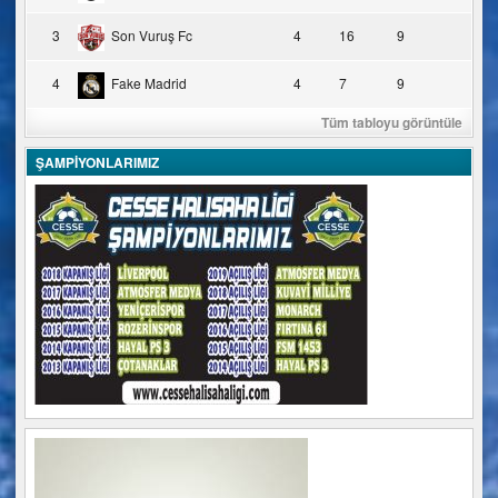
3
Son Vuruş Fc
4
16
9
4
Fake Madrid
4
7
9
Tüm tabloyu görüntüle
ŞAMPİYONLARIMIZ