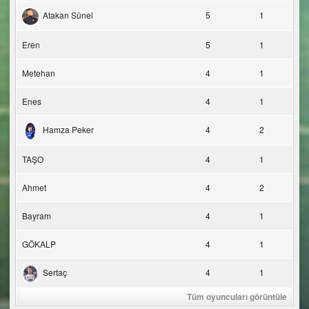
Atakan Sünel
5
1
Eren
5
1
Metehan
4
1
Enes
4
1
Hamza Peker
4
2
TAŞO
4
1
Ahmet
4
2
Bayram
4
1
GÖKALP
4
1
Sertaç
4
1
Tüm oyuncuları görüntüle