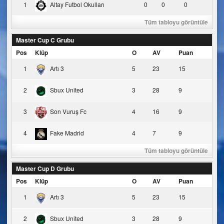
1
Altay Futbol Okulları
0
0
0
Tüm tabloyu görüntüle
Master Cup C Grubu
Pos
Klüp
O
AV
Puan
1
Artı 3
5
23
15
2
Sbux United
3
28
9
3
Son Vuruş Fc
4
16
9
4
Fake Madrid
4
7
9
Tüm tabloyu görüntüle
Master Cup D Grubu
Pos
Klüp
O
AV
Puan
1
Artı 3
5
23
15
2
Sbux United
3
28
9