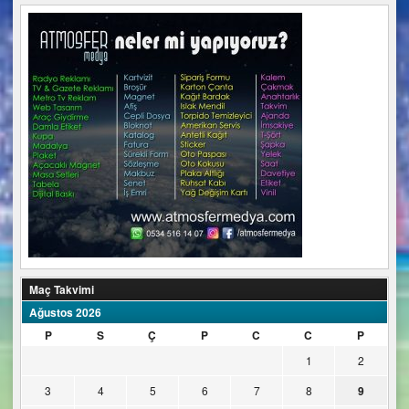
Maç Takvimi
Ağustos 2026
P
S
Ç
P
C
C
P
1
2
3
4
5
6
7
8
9