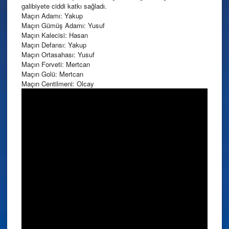
galibiyete ciddi katkı sağladı.
Maçın Adamı: Yakup
Maçın Gümüş Adamı: Yusuf
Maçın Kalecisi: Hasan
Maçın Defansı: Yakup
Maçın Ortasahası: Yusuf
Maçın Forveti: Mertcan
Maçın Golü: Mertcan
Maçın Centilmeni: Olcay