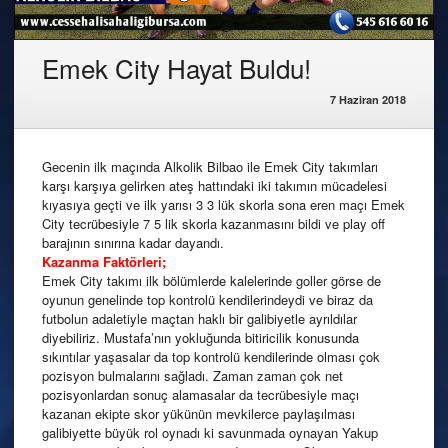
Emek City Hayat Buldu!
7 Haziran 2018
Gecenin ilk maçında Alkolik Bilbao ile Emek City takımları
karşı karşıya gelirken ateş hattındaki iki takımın mücadelesi
kıyasıya geçti ve ilk yarısı 3 3 lük skorla sona eren maçı Emek
City tecrübesiyle 7 5 lik skorla kazanmasını bildi ve play off
barajının sınırına kadar dayandı.
Kazanma Faktörleri;
Emek City takımı ilk bölümlerde kalelerinde goller görse de
oyunun genelinde top kontrolü kendilerindeydi ve biraz da
futbolun adaletiyle maçtan haklı bir galibiyetle ayrıldılar
diyebiliriz. Mustafa’nın yokluğunda bitiricilik konusunda
sıkıntılar yaşasalar da top kontrolü kendilerinde olması çok
pozisyon bulmalarını sağladı. Zaman zaman çok net
pozisyonlardan sonuç alamasalar da tecrübesiyle maçı
kazanan ekipte skor yükünün mevkilerce paylaşılması
galibiyette büyük rol oynadı ki savunmada oynayan Yakup