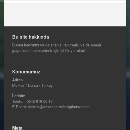
Bu site hakkında
Burası kendinizi ya da sitenizi tanıtmak, ya da emeği
geçenlerden bahsetmek için iyi bir yer olabilir.
Konumumuz
Adres
Merkez / Bursa / Turkey
İletişim
Telefon:
0545 616 60 16
E-Posta: destek@cessehalisahaligibursa.com
Meta