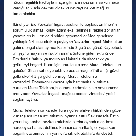
hücum ağırlıklı kadroyla maça çıkmanın cezasını savunmada
verdiği açıklarla çekmiş olcak ki devreyi de 2-0 mağlup
tamamladılar.
İkinci yarı ise Yavuzlar İnşaat baskısı ile başladı.Emirhan’ın
sorumluluk alması kolay adam eksiltebilmesi rakibe zor anlar
yaşatırken bu kez de direkleri geçemediler.Maç genelinde
yaklaşık 3 4 topu direkte paylayan Yavuzlar İnşaat Mahmut’un
golüne engel olamayınca kalesinde 3.golü de gördü.Kaybetcek
bir şeyi olmayan ve rakibin ısrarla üstüne giden ekip önce
Emirhanla farkı 2 ye indirirken Hakanla da skoru 3-2 ye
getirmeyi başardı.Puan için umutlansalarda Murat Telekom’un
golcüsü Sinan sahneye çıktı ve adeta maçı bitirdi attığı güzel
golle skor 4-2 ye geldi ve maçı Murat Telekom’a
kazandırdı.Rotasyonlu kadrosuyla bambaşka bi takıma
bürünen Murat Telekom,hücumcu kadroyla çıkıp savunmada
eror veren Yavuzlar İnşaat’ı mağlup ederek zirvedeki yerini
sağlamlaştırdı.
Murat Telekom da kalede Tufan görev alırken birbirinden güzel
kurtarışlara imza attı takımını oyunda tuttu.Savunmada Fatih
yerini hiç kaybetmezken rakibiyle birebir oynadı maç boyu
neredeyse hatasızdı.Enes kanadında harika işler yaparken
başarılı savunmasının yanı sıra sık sık ataklara da destek