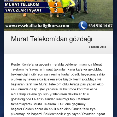
Murat Telekom’dan gözdağı
6 Nisan 2018
Kestel Konferansı gecenin merakla beklenen maçında Murat
Telekom ile Yavuzlar İnşaat takımları karşı karşıya geldi.Maç
beklenildiğini gibi son saniyesine kadar büyük heyecana sahip
olurken oynayanlarda izleyenlerde büyük keyif aldı.Maça iyi
başlayan taraf ise Murat Telekom oldu.Ayağa pas yapan ekip
savunmada da iyi işler yapınca ilk bölümde kontrolü eline
aldı.Rakip kaleye gol için yüklenirken dakikalar 10 u
gösterdiğinde Okan’ın elinden kaçırdığı topu Mahmut
tamamlayarak Murta Telekom’u 1-0 öne geçirmeyi
başardı.Golden sonra da etkili olan ekip Onurla farkı 2ye
çıkarmayı da başardı.Beklenmedik 2 gol yiyen Yavuzlar İnşaat