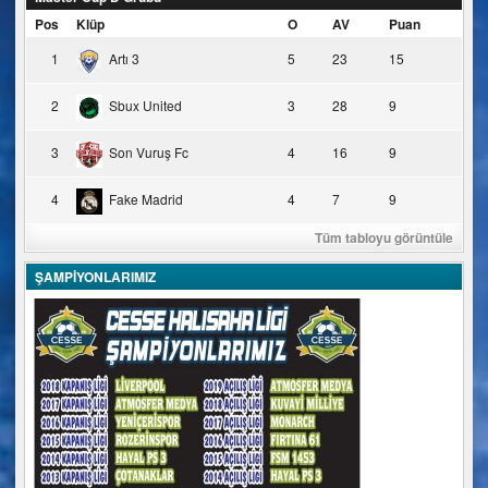
Pos
Klüp
O
AV
Puan
1
Artı 3
5
23
15
2
Sbux United
3
28
9
3
Son Vuruş Fc
4
16
9
4
Fake Madrid
4
7
9
Tüm tabloyu görüntüle
ŞAMPİYONLARIMIZ