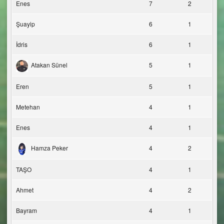
Enes
7
2
Şuayip
6
1
İdris
6
1
Atakan Sünel
5
1
Eren
5
1
Metehan
4
1
Enes
4
1
Hamza Peker
4
2
TAŞO
4
1
Ahmet
4
2
Bayram
4
1