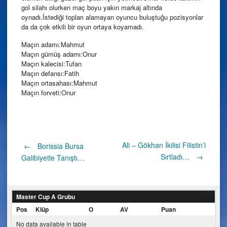
gol silahı olurken maç boyu yakın markaj altında
oynadı.İstediği topları alamayan oyuncu buluştuğu pozisyonlar
da da çok etkili bir oyun ortaya koyamadı.
Maçın adamı:Mahmut
Maçın gümüş adamı:Onur
Maçın kalecisi:Tufan
Maçın defansı:Fatih
Maçın ortasahası:Mahmut
Maçın forveti:Onur
Post
Ali – Gökhan İkilisi Filistin’i
←
Borissia Bursa
Sırtladı…
→
Galibiyetle Tanıştı…
navigation
Master Cup A Grubu
Pos
Klüp
O
AV
Puan
No data available in table