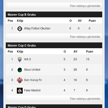
Tüm tabloyu görüntüle
Master Cup B Grubu
Pos
Klüp
O
AV
Puan
1
Altay Futbol Okulları
0
0
0
Tüm tabloyu görüntüle
Master Cup C Grubu
Pos
Klüp
O
AV
Puan
1
Artı 3
5
23
15
2
Sbux United
3
28
9
3
Son Vuruş Fc
4
16
9
4
Fake Madrid
4
7
9
Tüm tabloyu görüntüle
Master Cup D Grubu