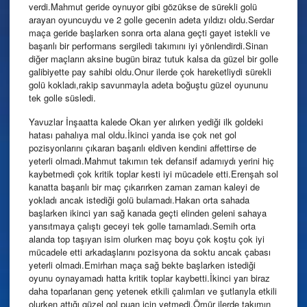
verdi.Mahmut geride oynuyor gibi gözükse de sürekli golü
arayan oyuncuydu ve 2 golle gecenin adeta yıldızı oldu.Serdar
maça geride başlarken sonra orta alana geçti gayet istekli ve
başarılı bir performans sergiledi takımını iyi yönlendirdi.Sinan
diğer maçların aksine bugün biraz tutuk kalsa da güzel bir golle
galibiyette pay sahibi oldu.Onur ilerde çok hareketliydi sürekli
golü kokladı,rakip savunmayla adeta boğuştu güzel oyununu
tek golle süsledi.
Yavuzlar İnşaatta kalede Okan yer alırken yediği ilk goldeki
hatası pahalıya mal oldu.İkinci yarıda ise çok net gol
pozisyonlarını çıkaran başarılı eldiven kendini affettirse de
yeterli olmadı.Mahmut takımın tek defansif adamıydı yerini hiç
kaybetmedi çok kritik toplar kesti iyi mücadele etti.Erenşah sol
kanatta başarılı bir maç çıkarırken zaman zaman kaleyi de
yokladı ancak istediği golü bulamadı.Hakan orta sahada
başlarken ikinci yarı sağ kanada geçti elinden geleni sahaya
yansıtmaya çalıştı geceyi tek golle tamamladı.Semih orta
alanda top taşıyan isim olurken maç boyu çok koştu çok iyi
mücadele etti arkadaşlarını pozisyona da soktu ancak çabası
yeterli olmadı.Emirhan maça sağ bekte başlarken istediği
oyunu oynayamadı hatta kritik toplar kaybetti.İkinci yarı biraz
daha toparlanan genç yetenek etkili çalımları ve şutlarıyla etkili
olurken attığı güzel gol puan için yetmedi.Ömür ilerde takımın