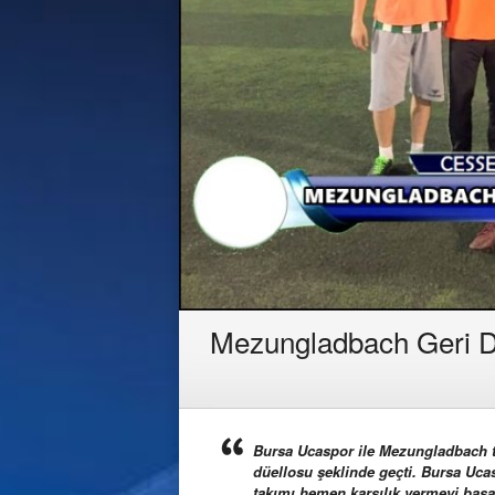
Mezungladbach Geri 
Bursa Ucaspor ile Mezungladbach ta
düellosu şeklinde geçti. Bursa Uc
takımı hemen karşılık vermeyi başar