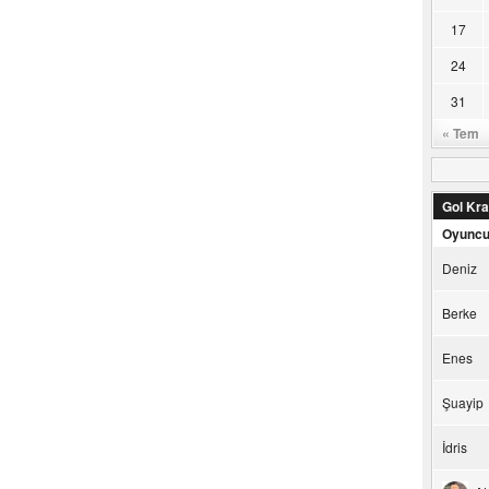
17
24
31
« Tem
Gol Kral
Oyunc
Deniz
Berke
Enes
Şuayip
İdris