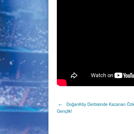
Post
←
DoğanKöy Derbisinde Kazanan Özk
Gençlik!
navigation