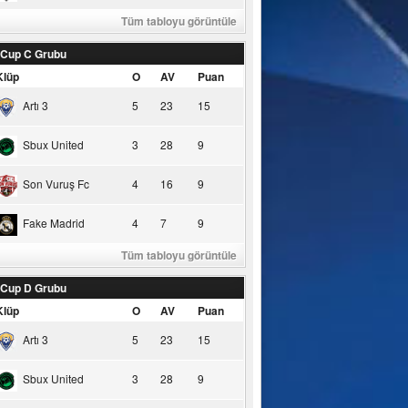
Tüm tabloyu görüntüle
 Cup C Grubu
Klüp
O
AV
Puan
Artı 3
5
23
15
Sbux United
3
28
9
Son Vuruş Fc
4
16
9
Fake Madrid
4
7
9
Tüm tabloyu görüntüle
 Cup D Grubu
Klüp
O
AV
Puan
Artı 3
5
23
15
Sbux United
3
28
9