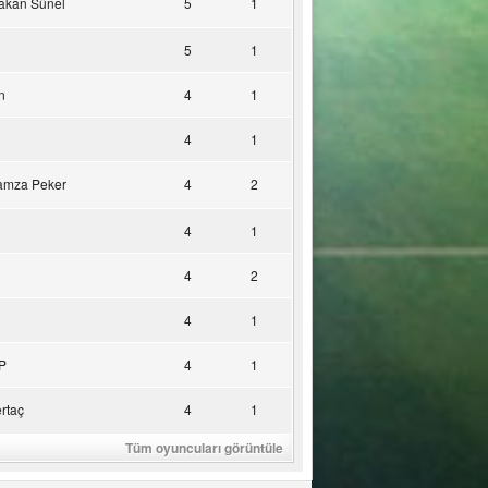
akan Sünel
5
1
5
1
n
4
1
4
1
amza Peker
4
2
4
1
4
2
4
1
P
4
1
rtaç
4
1
Tüm oyuncuları görüntüle