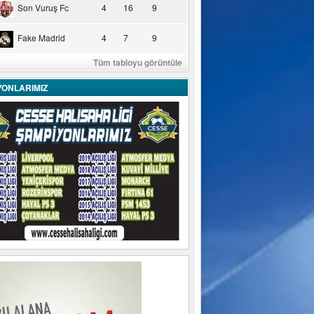
Son Vuruş Fc
4
16
9
Fake Madrid
4
7
9
Tüm tabloyu görüntüle
YONLARIMIZ