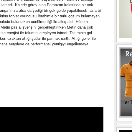
lamadı. Kalede görev alan Ramazan kalesinde bir çok
tarışa imza atsa da yediği bir çok golde yapabilecek fazla bir
kibin forvet oyuncusu İbrahim’e bir türlü çözüm bulamayan
lede bulunurken centilmenliği ile alkış aldı. Hücum
e Metin pas alışverişini gerçekleştirirken Metin daha çok
ise enerjisi ile takımını ateşleyen isimdi. Takımının gol
en uzaktan attığı şutlar ile parmak ısırttı. Attığı goller ile
mans sergilese de performansı yenilgiyi engellemeye