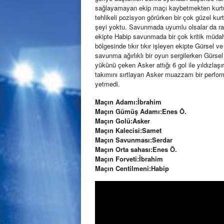
sağlayamayan ekip maçı kaybetmekten kurtu
tehlikeli pozisyon görürken bir çok güzel kur
şeyi yoktu. Savunmada uyumlu olsalar da ra
ekipte Habip savunmada bir çok kritik müdaha
bölgesinde tıkır tıkır işleyen ekipte Gürsel v
savunma ağırlıklı bir oyun sergilerken Gürsel 
yükünü çeken Asker attığı 6 gol ile yıldızlaşırk
takımını sırtlayan Asker muazzam bir perfor
yetmedi.
Maçın Adamı:İbrahim
Maçın Gümüş Adamı:Enes Ö.
Maçın Golü:Asker
Maçın Kalecisi:Samet
Maçın Savunması:Serdar
Maçın Orta sahası:Enes Ö.
Maçın Forveti:İbrahim
Maçın Centilmeni:Habip