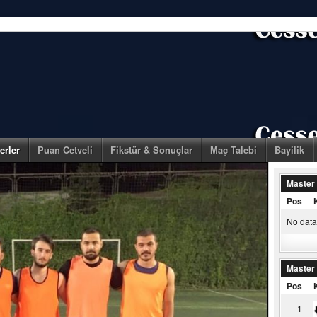
erler
Puan Cetveli
Fikstür & Sonuçlar
Maç Talebi
Bayilik
Master
Pos
No data 
Master
Pos
1