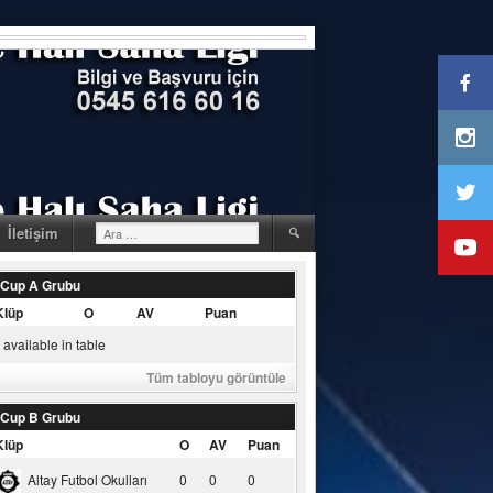
Arama:
İletişim
 Cup A Grubu
Klüp
O
AV
Puan
available in table
Tüm tabloyu görüntüle
 Cup B Grubu
Klüp
O
AV
Puan
Altay Futbol Okulları
0
0
0