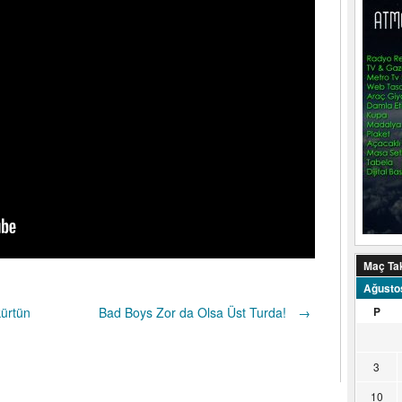
Maç Ta
Ağusto
ürtün
Bad Boys Zor da Olsa Üst Turda!
→
P
3
10