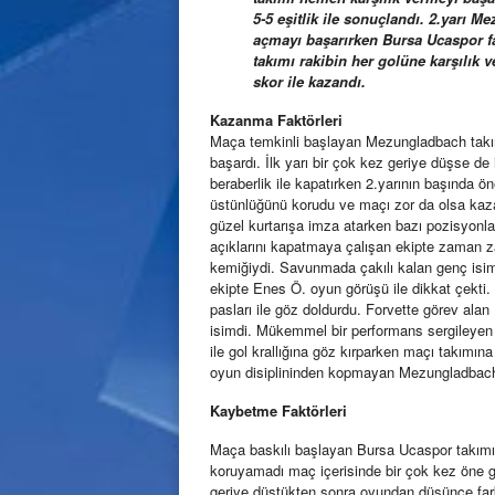
5-5 eşitlik ile sonuçlandı. 2.yarı M
açmayı başarırken Bursa Ucaspor f
takımı rakibin her golüne karşılık
skor ile kazandı.
Kazanma
Faktörleri
Maça temkinli başlayan Mezungladbach takım
başardı. İlk yarı bir çok kez geriye düşse de i
beraberlik ile kapatırken 2.yarının başında 
üstünlüğünü korudu ve maçı zor da olsa kaz
güzel kurtarışa imza atarken bazı pozisyonla
açıklarını kapatmaya çalışan ekipte zaman 
kemiğiydi. Savunmada çakılı kalan genç isim
ekipte Enes Ö. oyun görüşü ile dikkat çekti. 
pasları ile göz doldurdu. Forvette görev alan İ
isimdi. Mükemmel bir performans sergileyen İb
ile gol krallığına göz kırparken maçı takımın
oyun disiplininden kopmayan Mezungladbach
Kaybetme Faktörleri
Maça baskılı başlayan Bursa Ucaspor takımı
koruyamadı maç içerisinde bir çok kez öne ge
geriye düştükten sonra oyundan düşünce fark a