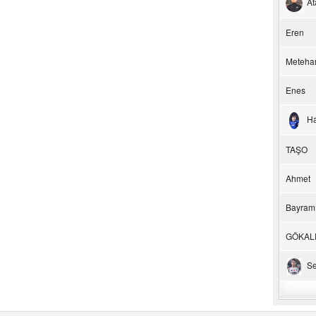
At
Eren
Meteha
Enes
H
TAŞO
Ahmet
Bayram
GÖKAL
Se