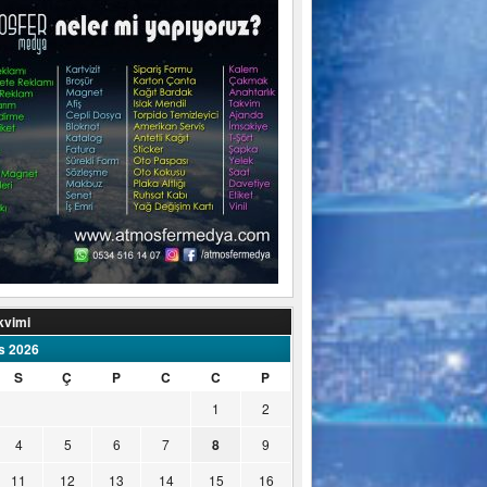
kvimi
s 2026
S
Ç
P
C
C
P
1
2
4
5
6
7
8
9
11
12
13
14
15
16