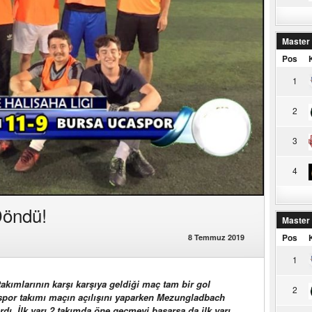
Master
Pos
1
2
3
4
Döndü!
Master
Pos
8 Temmuz 2019
1
kımlarının karşı karşıya geldiği maç tam bir gol
2
aspor takımı maçın açılışını yaparken Mezungladbach
dı. İlk yarı 2 takımda öne geçmeyi başarsa da ilk yarı