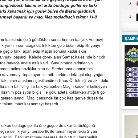
3
ezungladbach takımı art arda bulduğu goller ile farkı
arkı kapatmak için goller bulsa da Mezungladbach
 vermeyi başardı ve maçı Mezungladbach takımı 11-9
4
ŞAMPİ
ı kalesinde golü gördükten sonra hemen karşılık vermeyi
lk yarının son atağında frikikten golü bulan ekip ilk yarıyı
öne geçip farkı açan ekip Maçın sonuna kadar skor
anmayı başardı. Kalede görev alan Samet kalesinde bir çok
rda havada adeta asılı kaldı. Savunmada birbirlerinin
zaman anlaşmazlıklar olsa da Serdar savunmanın bel
 savunmayı toparlayan isimdi. İleride adeta gol olup yağan
Takımının ataklarını şekillendiren Enes Ö. tekniği ve akıl dolu
brahim bitiriciliği ile fark yaratırken Maçın kaderini belirleyen
rahim pozisyon bilgisi ile golü adeta koklarken attığı 8 gol
a getiren isimdi. Maç içerisinde bir çok kez geriye düşse de
 takımı maçı kazanmayı başardı.
 erken bulduğu gol ile öne geçse de skor üstünlüğünü
çse de ilk yarıyı beraberlik ile tamamlayan ekip 2.yarı
çıldı. Farkı azaltmayı başarsa da bir türlü beraberliği