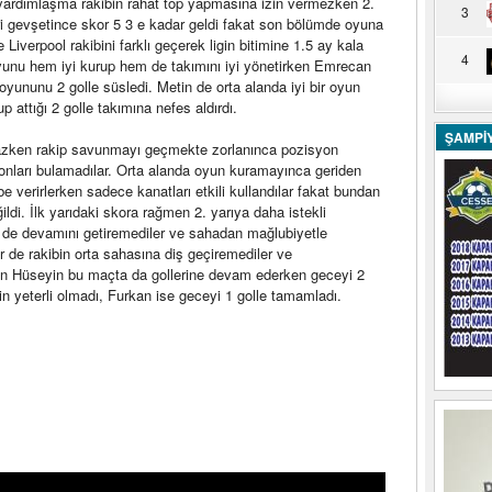
yardımlaşma rakibin rahat top yapmasına izin vermezken 2.
3
eri gevşetince skor 5 3 e kadar geldi fakat son bölümde oyuna
 Liverpool rakibini farklı geçerek ligin bitimine 1.5 ay kala
4
yunu hem iyi kurup hem de takımını iyi yönetirken Emrecan
 oyununu 2 golle süsledi. Metin de orta alanda iyi bir oyun
 attığı 2 golle takımına nefes aldırdı.
ŞAMPİ
mazken rakip savunmayı geçmekte zorlanınca pozisyon
syonları bulamadılar. Orta alanda oyun kuramayınca geriden
 verirlerken sadece kanatları etkili kullandılar fakat bundan
di. İlk yarıdaki skora rağmen 2. yarıya daha istekli
se de devamını getiremediler ve sahadan mağlubiyetle
r de rakibin orta sahasına diş geçiremediler ve
an Hüseyin bu maçta da gollerine devam ederken geceyi 2
n yeterli olmadı, Furkan ise geceyi 1 golle tamamladı.