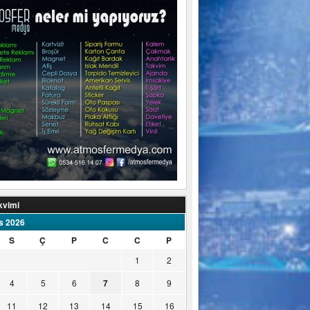
kvimi
s 2026
S
Ç
P
C
C
P
1
2
4
5
6
7
8
9
11
12
13
14
15
16