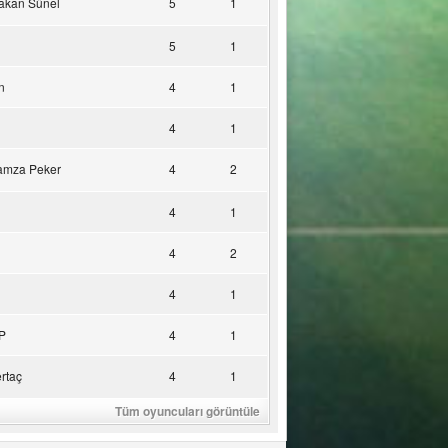
akan Sünel
5
1
5
1
n
4
1
4
1
amza Peker
4
2
4
1
4
2
4
1
P
4
1
rtaç
4
1
Tüm oyuncuları görüntüle