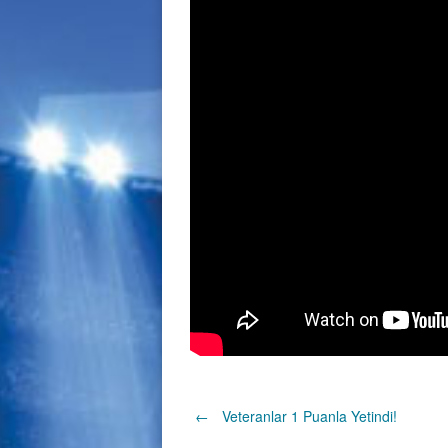
Post
←
Veteranlar 1 Puanla Yetindi!