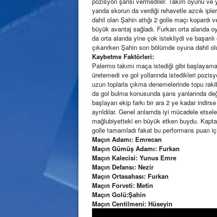
pozisyon şansı vermediler. Takım oyunu ve 
yarıda skorun da verdiği rehavetle azcık ipl
dahil olan Şahin attığı 2 golle maçı kopardı ve
büyük avantaj sağladı. Furkan orta alanda o
da orta alanda yine çok istekliydi ve başarılı
çıkarırken Şahin son bölümde oyuna dahil olup
Kaybetme Faktörleri:
Palermo takımı maça istediği gibi başlaya
üretemedi ve gol yollarında istedikleri pozi
uzun toplarla çıkma denemelerinde topu rakibe
da gol bulma konusunda şans yanlarında değil
başlayan ekip farkı bir ara 2 ye kadar indir
ayrıldılar. Genel anlamda iyi mücadele etsele
mağlubiyetteki en büyük etken buydu. Kapt
golle tamamladı fakat bu performans puan içi
Maçın Adamı: Emrecan
Maçın Gümüş Adamı: Furkan
Maçın Kalecisi: Yunus Emre
Maçın Defansı: Nezir
Maçın Ortasahası: Furkan
Maçın Forveti: Metin
Maçın Golü:Şahin
Maçın Centilmeni: Hüseyin