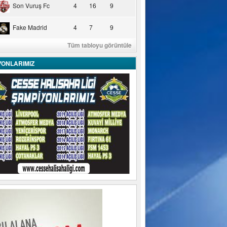
Son Vuruş Fc
4
16
9
Fake Madrid
4
7
9
Tüm tabloyu görüntüle
YONLARIMIZ