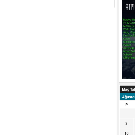
Maç Ta
Ağusto
P
3
10