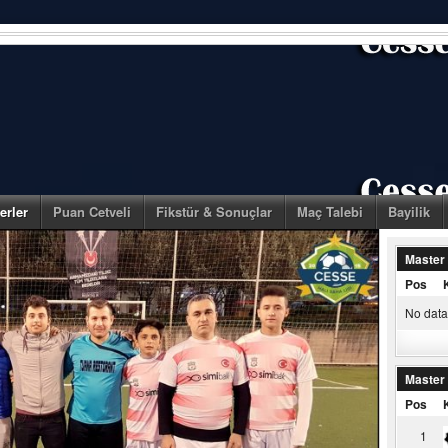
erler
Puan Cetveli
Fikstür & Sonuçlar
Maç Talebi
Bayilik
Master
Pos
No data 
Master
Pos
1