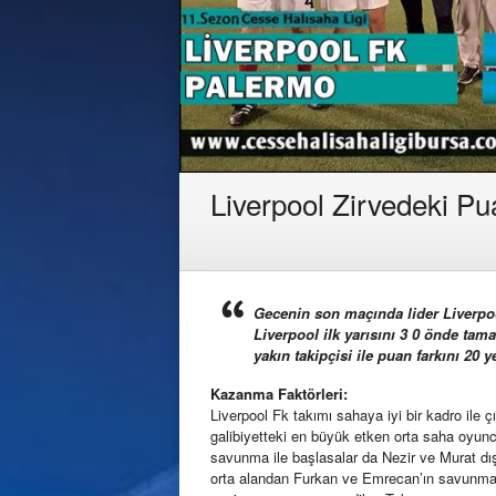
Liverpool Zirvedeki Pua
Gecenin son maçında lider Liverpool
Liverpool ilk yarısını 3 0 önde tama
yakın takipçisi ile puan farkını 20 y
Kazanma Faktörleri:
Liverpool Fk takımı sahaya iyi bir kadro ile ç
galibiyetteki en büyük etken orta saha oyun
savunma ile başlasalar da Nezir ve Murat d
orta alandan Furkan ve Emrecan’ın savunmaya