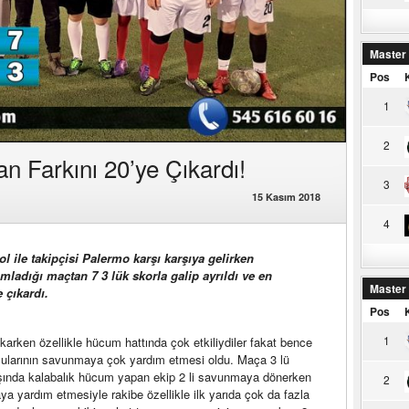
Master
Pos
1
2
n Farkını 20’ye Çıkardı!
3
15 Kasım 2018
4
 ile takipçisi Palermo karşı karşıya gelirken
mladığı maçtan 7 3 lük skorla galip ayrıldı ve en
Master
e çıkardı.
Pos
1
ıkarken özellikle hücum hattında çok etkiliydiler fakat bence
cularının savunmaya çok yardım etmesi oldu. Maça 3 lü
ışında kalabalık hücum yapan ekip 2 li savunmaya dönerken
2
 yardım etmesiyle rakibe özellikle ilk yarıda çok da fazla