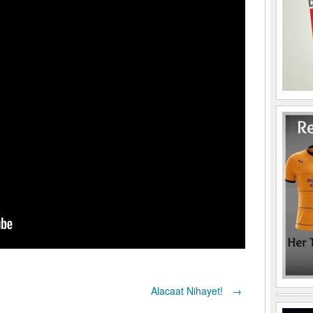
Alacaat Nihayet!
→