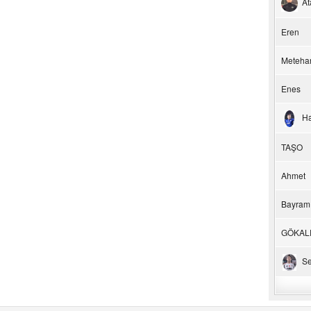
At
Eren
Meteha
Enes
H
TAŞO
Ahmet
Bayram
GÖKAL
Se