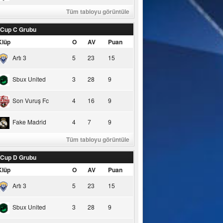
Tüm tabloyu görüntüle
 Cup C Grubu
Klüp
O
AV
Puan
Artı 3
5
23
15
Sbux United
3
28
9
Son Vuruş Fc
4
16
9
Fake Madrid
4
7
9
Tüm tabloyu görüntüle
 Cup D Grubu
Klüp
O
AV
Puan
Artı 3
5
23
15
Sbux United
3
28
9