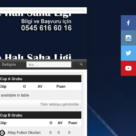
Arama:
İletişim
 Cup A Grubu
Klüp
O
AV
Puan
available in table
Tüm tabloyu görüntüle
 Cup B Grubu
Klüp
O
AV
Puan
Altay Futbol Okulları
0
0
0