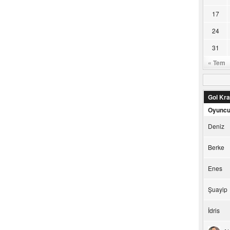
17
24
31
« Tem
Gol Kral
Oyunc
Deniz
Berke
Enes
Şuayip
İdris