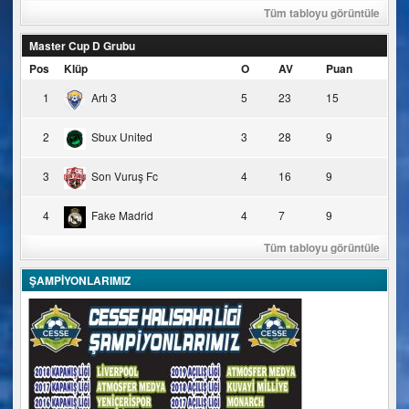
Tüm tabloyu görüntüle
Master Cup D Grubu
Pos
Klüp
O
AV
Puan
1
Artı 3
5
23
15
2
Sbux United
3
28
9
3
Son Vuruş Fc
4
16
9
4
Fake Madrid
4
7
9
Tüm tabloyu görüntüle
ŞAMPİYONLARIMIZ