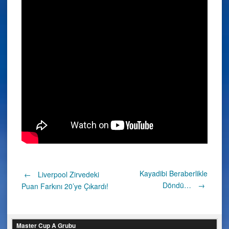
Post
Kayadibi Beraberlikle
←
Liverpool Zirvedeki
Döndü…
→
Puan Farkını 20’ye Çıkardı!
navigation
Master Cup A Grubu