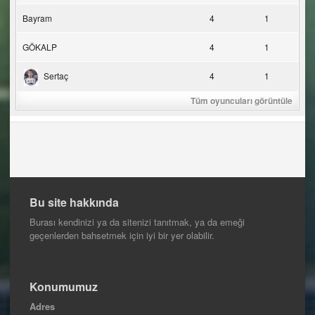
Bayram
4
1
GÖKALP
4
1
Sertaç
4
1
Tüm oyuncuları görüntüle
Bu site hakkında
Burası kendinizi ya da sitenizi tanıtmak, ya da emeği
geçenlerden bahsetmek için iyi bir yer olabilir.
Konumumuz
Adres