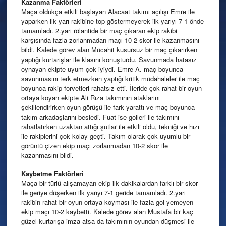
Kazanma
Faktörleri
Maça oldukça etkili başlayan Alacaat takımı açılışı Emre ile
yaparken ilk yarı rakibine top göstermeyerek ilk yarıyı 7-1 önde
tamamladı. 2.yarı rölantide bir maç çıkaran ekip rakibi
karşısında fazla zorlanmadan maçı 10-2 skor ile kazanmasını
bildi. Kalede görev alan Mücahit kusursuz bir maç çıkarırken
yaptığı kurtarışlar ile klasını konuşturdu. Savunmada hatasız
oynayan ekipte uyum çok iyiydi. Emre A. maç boyunca
savunmasını terk etmezken yaptığı kritik müdahaleler ile maç
boyunca rakip forvetleri rahatsız etti. İleride çok rahat bir oyun
ortaya koyan ekipte Ali Rıza takımının ataklarını
şekillendirirken oyun görüşü ile fark yarattı ve maç boyunca
takım arkadaşlarını besledi. Fuat ise golleri ile takımını
rahatlatırken uzaktan attığı şutlar ile etkili oldu, tekniği ve hızı
ile rakiplerini çok kolay geçti. Takım olarak çok uyumlu bir
görüntü çizen ekip maçı zorlanmadan 10-2 skor ile
kazanmasını bildi.
Kaybetme
Faktörleri
Maça bir türlü alışamayan ekip ilk dakikalardan farklı bir skor
ile geriye düşerken ilk yarıyı 7-1 geride tamamladı. 2.yarı
rakibin rahat bir oyun ortaya koyması ile fazla gol yemeyen
ekip maçı 10-2 kaybetti. Kalede görev alan Mustafa bir kaç
güzel kurtarışa imza atsa da takımının oyundan düşmesi ile