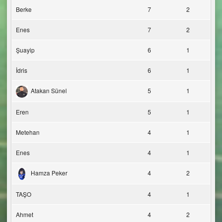
Berke
7
2
Enes
7
2
Şuayip
6
1
İdris
6
1
Atakan Sünel
5
1
Eren
5
1
Metehan
4
1
Enes
4
1
Hamza Peker
4
2
TAŞO
4
1
Ahmet
4
2