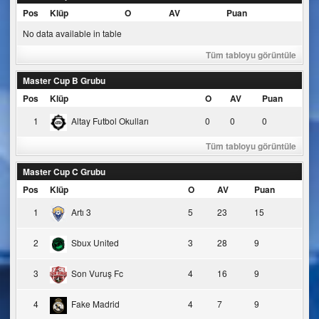
Pos
Klüp
O
AV
Puan
No data available in table
Tüm tabloyu görüntüle
Master Cup B Grubu
Pos
Klüp
O
AV
Puan
1
Altay Futbol Okulları
0
0
0
Tüm tabloyu görüntüle
Master Cup C Grubu
Pos
Klüp
O
AV
Puan
1
Artı 3
5
23
15
2
Sbux United
3
28
9
3
Son Vuruş Fc
4
16
9
4
Fake Madrid
4
7
9