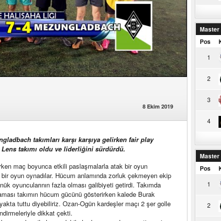
Master
Pos
1
2
3
8 Ekim 2019
4
ladbach takımları karşı karşıya gelirken fair play
ens takımı oldu ve liderliğini sürdürdü.
Master
karken maç boyunca etkili paslaşmalarla atak bir oyun
Pos
n bir oyun oynadılar. Hücum anlamında zorluk çekmeyen ekip
1
ük oyuncularının fazla olması galibiyeti getirdi. Takımda
laması takımın hücum gücünü gösterirken kalede Burak
akta tuttu diyebiliriz. Ozan-Ogün kardeşler maçı 2 şer golle
2
irmeleriyle dikkat çekti.