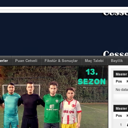
erler
Puan Cetveli
Fikstür & Sonuçlar
Maç Talebi
Bayilik
Master
Pos
No data 
Master
Pos
1