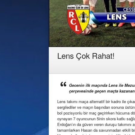
Lens Çok Rahat!
Gecenin ilk maçında Lens ile Mezung
çerçevesinde geçen maçta kazanan L
Lens takımı maça alternatif bir kadro ile çı
sergilediler ve maçın başından sonuna üstü
bol pozisyonlu bir maç geçirirken hücuma dön
oynayan 7 oyuncunun 5inin skora katkı sağ
Erdoğan’ın da güven veren duruşu takımını ay
tamamlarken Hasan da savunmadan etkili bind