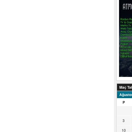
Maç Ta
Ağusto
P
3
10