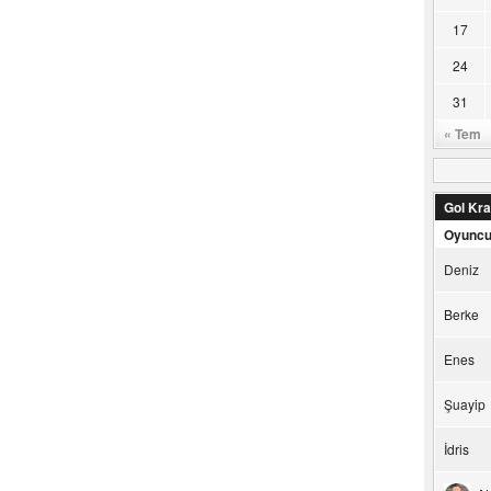
17
24
31
« Tem
Gol Kral
Oyunc
Deniz
Berke
Enes
Şuayip
İdris