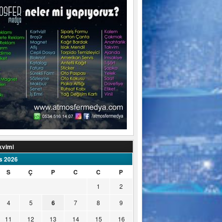
kvimi
s 2026
S
Ç
P
C
C
P
1
2
4
5
6
7
8
9
11
12
13
14
15
16