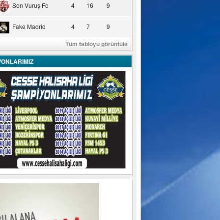
Son Vuruş Fc
4
16
9
Fake Madrid
4
7
9
Tüm tabloyu görüntüle
YONLARIMIZ