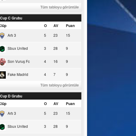
Tüm tabloyu görüntüle
 Cup C Grubu
Klüp
O
AV
Puan
Artı 3
5
23
15
Sbux United
3
28
9
Son Vuruş Fc
4
16
9
Fake Madrid
4
7
9
Tüm tabloyu görüntüle
 Cup D Grubu
Klüp
O
AV
Puan
Artı 3
5
23
15
Sbux United
3
28
9