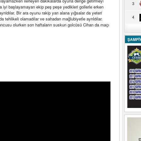
şlayamazken ilerleyen dakikalarda oyuna denge getirmeyi
3
ara iyi başlayamayan ekip peş peşe yedikleri gollerle erken
rıldılar. Bir ara oyunu rakip yarı alana yığsalar da yeteri
4
 tehlikeli olamadılar ve sahadan mağlubiyetle ayrıldılar.
uncusu olurken son haftaların suskun golcüsü Cihan da maçı
ŞAMPİ