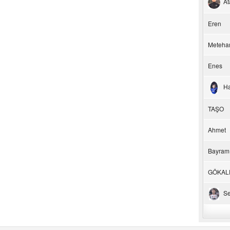
At
Eren
Meteha
Enes
H
TAŞO
Ahmet
Bayram
GÖKAL
Se