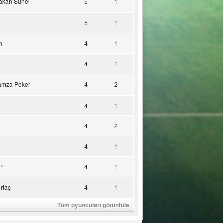
akan Sünel
5
1
5
1
n
4
1
4
1
amza Peker
4
2
4
1
4
2
4
1
P
4
1
rtaç
4
1
Tüm oyuncuları görüntüle