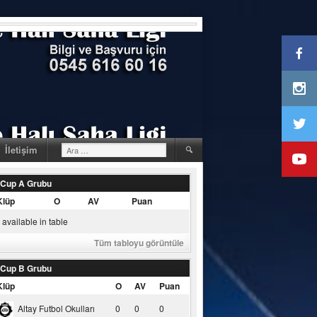
Arama:
İletişim
 Cup A Grubu
Klüp
O
AV
Puan
available in table
Tüm tabloyu görüntüle
 Cup B Grubu
Klüp
O
AV
Puan
Altay Futbol Okulları
0
0
0