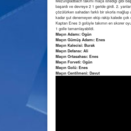
Mezungladbach takımı maça istediği gibi ba
başardı ve devreye 2 1 geride girdi. 2. yarıl
çözülürken sahadan farklı bir skorla mağlup ay
kadar şut denemeyen ekip rakip kalede çok da
Kaptan Enes 3 golüyle takımın en skorer oy
1 golle tamamlayabildi.
Maçın Adamı: Ogün
Maçın Gümüş Adamı: Enes
Maçın Kalecisi: Burak
Maçın Defansı: Ali
Maçın Ortasahası: Enes
Maçın Forveti: Ogün
Maçın Golü: Enes
Maçın Centilmeni: Davut