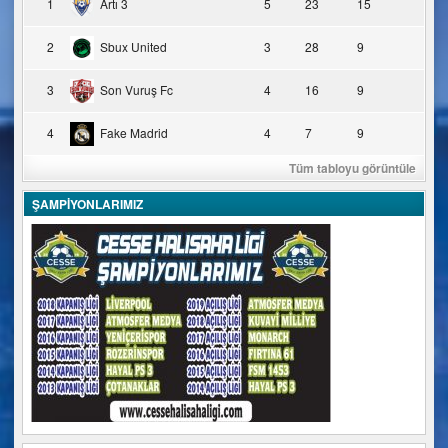
1
Artı 3
5
23
15
2
Sbux United
3
28
9
3
Son Vuruş Fc
4
16
9
4
Fake Madrid
4
7
9
Tüm tabloyu görüntüle
ŞAMPİYONLARIMIZ