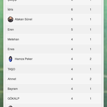
İdris
6
1
Atakan Sünel
5
1
Eren
5
1
Metehan
4
1
Enes
4
1
Hamza Peker
4
2
TAŞO
4
1
Ahmet
4
2
Bayram
4
1
GÖKALP
4
1