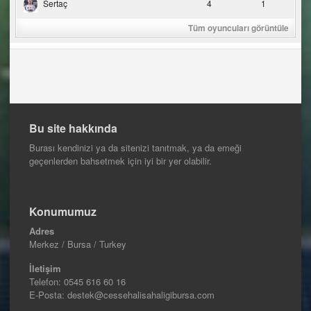
Sertaç
4
1
Tüm oyuncuları görüntüle
Bu site hakkında
Burası kendinizi ya da sitenizi tanıtmak, ya da emeği
geçenlerden bahsetmek için iyi bir yer olabilir.
Konumumuz
Adres
Merkez / Bursa / Turkey
İletişim
Telefon:
0545 616 60 16
E-Posta: destek@cessehalisahaligibursa.com