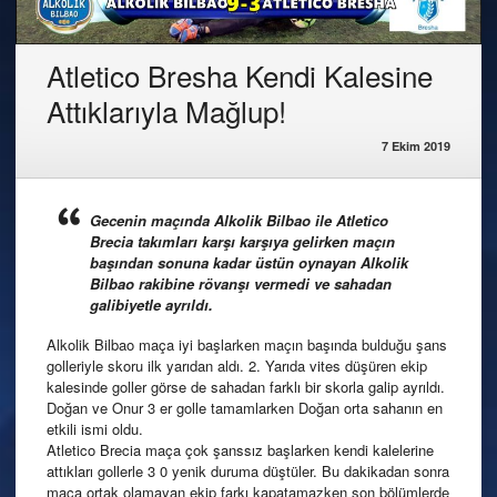
Atletico Bresha Kendi Kalesine
Attıklarıyla Mağlup!
7 Ekim 2019
Gecenin maçında Alkolik Bilbao ile Atletico
Brecia takımları karşı karşıya gelirken maçın
başından sonuna kadar üstün oynayan Alkolik
Bilbao rakibine rövanşı vermedi ve sahadan
galibiyetle ayrıldı.
Alkolik Bilbao maça iyi başlarken maçın başında bulduğu şans
golleriyle skoru ilk yarıdan aldı. 2. Yarıda vites düşüren ekip
kalesinde goller görse de sahadan farklı bir skorla galip ayrıldı.
Doğan ve Onur 3 er golle tamamlarken Doğan orta sahanın en
etkili ismi oldu.
Atletico Brecia maça çok şanssız başlarken kendi kalelerine
attıkları gollerle 3 0 yenik duruma düştüler. Bu dakikadan sonra
maça ortak olamayan ekip farkı kapatamazken son bölümlerde