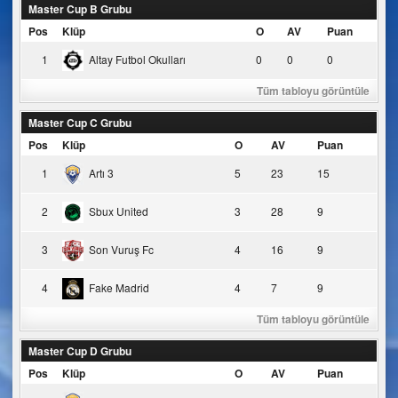
Master Cup B Grubu
Pos
Klüp
O
AV
Puan
1
Altay Futbol Okulları
0
0
0
Tüm tabloyu görüntüle
Master Cup C Grubu
Pos
Klüp
O
AV
Puan
1
Artı 3
5
23
15
2
Sbux United
3
28
9
3
Son Vuruş Fc
4
16
9
4
Fake Madrid
4
7
9
Tüm tabloyu görüntüle
Master Cup D Grubu
Pos
Klüp
O
AV
Puan