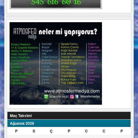
Maç Takvimi
Ağustos 2026
P
S
Ç
P
C
C
P