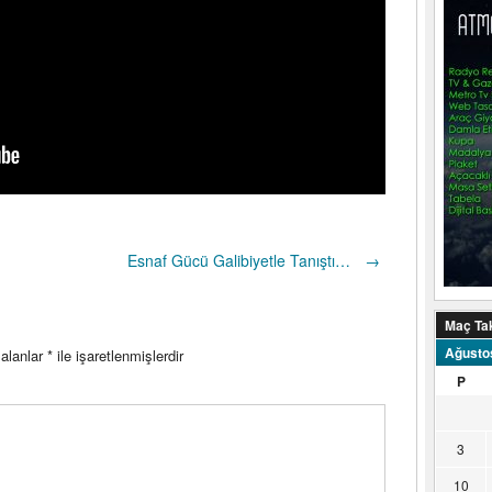
Esnaf Gücü Galibiyetle Tanıştı…
→
Maç Ta
Ağusto
 alanlar
*
ile işaretlenmişlerdir
P
3
10