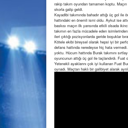
rakip takım oyundan tamamen koptu. Maçın s
skorla galip geldi.
Kayadibi takımında bahadır attığı üç gol ile 
hattındaki en önemli ismi oldu. Aykut ise attığ
baskısı maçın ilk yarısında etkili olsada iki
takımın en fazla mücadele eden isimlerinden
ileri çıktığı pozisyonlarda geride boşuklar bır
Kötele ekibi bireysel olarak hepsi iyi bir pe
defans hattında neredeyse hiç hata vermedi. 
yoktu. Hücum hattında Burak takımını sırtla
oyuncunun attığı üç gol ile taçlandırdı. Fuat 
Yetenekli ayaklarını çok iyi kullanan Fuat Bura
oynadı. Maçtan haklı bir galibiyet alarak ayrıld