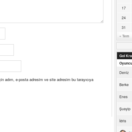
17
24
31
« Tem
Gol Kral
Oyunc
Deniz
in adım, e-posta adresim ve site adresim bu tarayıcıya
Berke
Enes
Şuayip
İdris