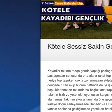
Kötele Sessiz Sakin G
Kayadibi takıma maça geride yaptığı paslaşma
paslaşmalar sonucunda orta alana rahat top 
İleriye top taşırken çokta zorlanmayan ekipte
dengede tutan ekip hücum hattında da iyi işl
boşluklar bırakan takımda bu boşlukların kap
takımın hızlı ve yetenekli oyuncuları karşısınd
alamaması takımın skor anlamında öne geçmes
kaleye doğru ilerleyemesede Bahadır ve Hüse
yarının sonlarına geldiğimizde yaptıkları hata