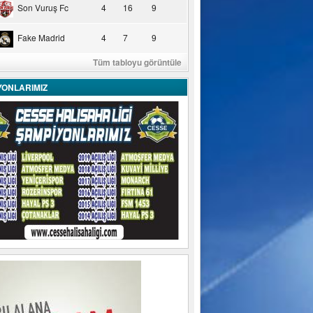
Son Vuruş Fc
4
16
9
Fake Madrid
4
7
9
Tüm tabloyu görüntüle
YONLARIMIZ