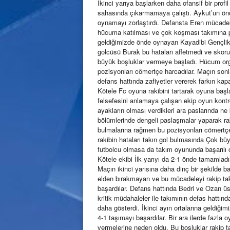
İkinci yarıya başlarken daha ofansif bir prof
sahasında çıkarmamaya çalıştı. Aykut’un ön
oynamayı zorlaştırdı. Defansta Eren mücadele
hücuma katılması ve çok koşması takımına poz
geldiğimizde önde oynayan Kayadibi Gençlik g
golcüsü Burak bu hataları affetmedi ve skoru
büyük boşluklar vermeye başladı. Hücum orga
pozisyonları cömertçe harcadılar. Maçın sonl
defans hattında zafiyetler vererek farkın ka
Kötele Fc oyuna rakibini tartarak oyuna başla
felsefesini anlamaya çalışan ekip oyun kontrol
ayakların olması verdikleri ara paslarında ne 
bölümlerinde dengeli paslaşmalar yaparak ra
bulmalarına rağmen bu pozisyonları cömertçe
rakibin hataları takın gol bulmasında Çok bü
futbolcu olmasa da takım oyununda başarılı old
Kötele ekibi İlk yarıyı da 2-1 önde tamamladıl
Maçın ikinci yarısına daha dinç bir şekilde 
elden bırakmayan ve bu mücadeleyi rakip t
başardılar. Defans hattında Bedri ve Ozan üstl
kritik müdahaleler ile takımının defas hattınd
daha gösterdi. İkinci ayın ortalarına geldiği
4-1 taşımayı başardılar. Bir ara ilerde fazla 
vermelerine neden oldu. Bu boşluklar rakip t