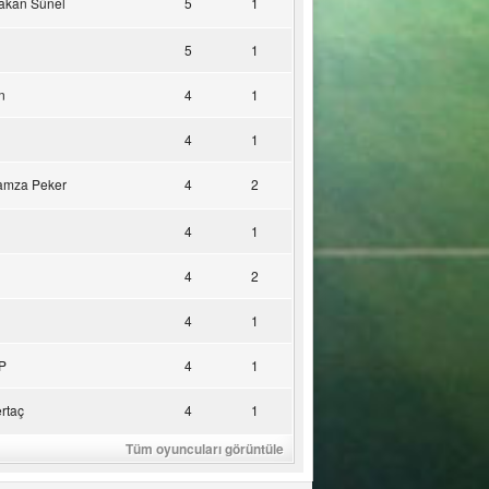
akan Sünel
5
1
5
1
n
4
1
4
1
amza Peker
4
2
4
1
4
2
4
1
P
4
1
rtaç
4
1
Tüm oyuncuları görüntüle