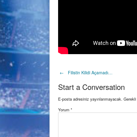
Post
←
Filistin Kilidi Açamadı…
Start a Conversation
navigation
E-posta adresiniz yayınlanmayacak.
Gerekli
Yorum
*