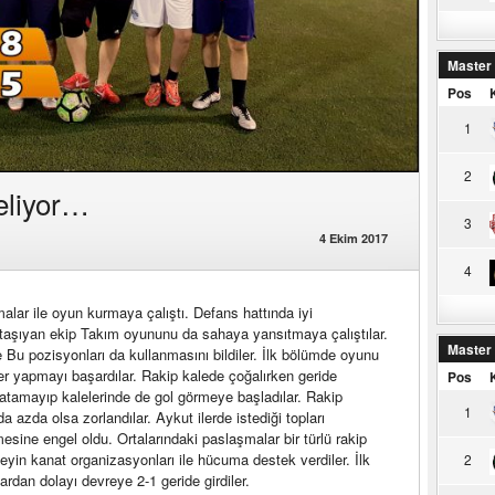
Master
Pos
1
2
eliyor…
3
4 Ekim 2017
4
lar ile oyun kurmaya çalıştı. Defans hattında iyi
taşıyan ekip Takım oyununu da sahaya yansıtmaya çalıştılar.
Master
 Bu pozisyonları da kullanmasını bildiler. İlk bölümde oyunu
er yapmayı başardılar. Rakip kalede çoğalırken geride
Pos
atamayıp kalelerinde de gol görmeye başladılar. Rakip
1
a azda olsa zorlandılar. Aykut ilerde istediği topları
ine engel oldu. Ortalarındaki paslaşmalar bir türlü rakip
yin kanat organizasyonları ile hücuma destek verdiler. İlk
2
lardan dolayı devreye 2-1 geride girdiler.