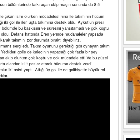
on bölümlerinde farkı açan ekip maçın sonunda da 8-5
öne çıkan isim olurken mücadelesi hırsı ile takımının hücum
ı iki gol ile ileri uçta takımına destek oldu. Aykut’un presi
nci bölümde bu baskısını ve süresini yansıtamadı ve çok koştu
 oldu. Defans hattında Eren yerinde müdahaleler yapsada
akarak takımını zor durumda bıraktı diyebiliriz.
rformans sergiledi. Takım oyununu gerektiği gibi oynayan takım
Yedikleri golle de kalecinin yapacağı çok fazla bir şey
yan ekip olurken çok koştu ve çok mücadele etti Ve bu güzel
orta alandan kilit paslar atarak hücuma destek verdi.
ka iki asist yaptı. Attığı üç gol ile de galibiyette büyük rol
ılar.