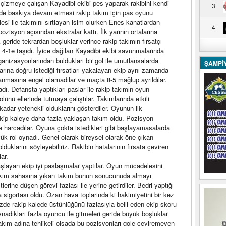
il çizmeye çalışan Kayadibi ekibi pes yaparak rakibini kendi
3
de baskıya devam etmesi rakip takım için pas oyunu
si ile takımını sırtlayan isim olurken Enes kanatlardan
4
isyon açısından ekstralar kattı. İlk yarının ortalarına
eride tekrardan boşluklar verince rakip takımın fırsatçı
 4-1e taşıdı. İyice dağılan Kayadibi ekibi savunmalarında
nizasyonlarından buldukları bir gol ile umutlansalarda
ŞAMPİ
arına doğru istediği fırsatları yakalayan ekip aynı zamanda
panmasına engel olamadılar ve maçta 8-5 mağlup ayrıldılar.
dı. Defansta yaptıkları paslar ile rakip takımın oyun
ünü ellerinde tutmaya çalıştılar. Takımlarında etkili
kadar yetenekli olduklarını gösterdiler. Oyunun ilk
kip kaleye daha fazla yaklaşan takım oldu. Pozisyon
 harcadılar. Oyuna çokta istedikleri gibi başlayamasalarda
yük rol oynadı. Genel olarak bireysel olarak öne çıkan
uklarını söyleyebiliriz. Rakibin hatalarının fırsata çeviren
ar.
başlayan ekip iyi paslaşmalar yaptılar. Oyun mücadelesini
akım sahasına yıkan takım bunun sonucunuda almayı
erine düşen görevi fazlası ile yerine getirdiler. Bedri yaptığı
a sigortası oldu. Ozan hava toplarında ki hakimiyetini bir kez
mizde rakip kalede üstünlüğünü fazlasıyla belli eden ekip skoru
oynadıkları fazla oyuncu ile gitmeleri geride büyük boşluklar
akım adına tehlikeli olsada bu pozisyonları gole çeviremeyen