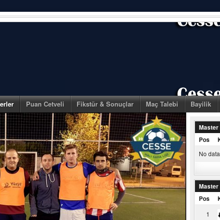
erler
Puan Cetveli
Fikstür & Sonuçlar
Maç Talebi
Bayilik
Master
Pos
No data 
Master
Pos
1