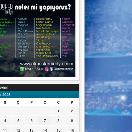
kvimi
s 2026
S
Ç
P
C
C
P
1
2
4
5
6
7
8
9
11
12
13
14
15
16