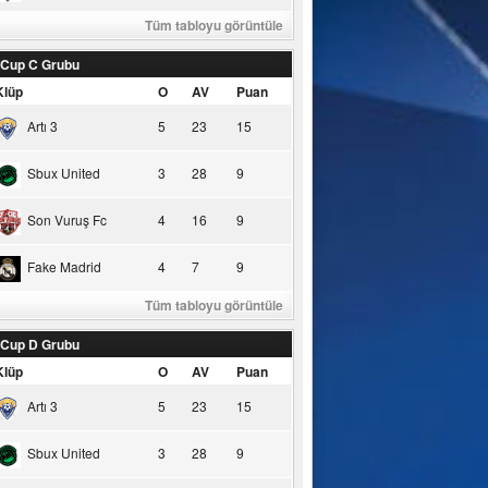
Tüm tabloyu görüntüle
 Cup C Grubu
Klüp
O
AV
Puan
Artı 3
5
23
15
Sbux United
3
28
9
Son Vuruş Fc
4
16
9
Fake Madrid
4
7
9
Tüm tabloyu görüntüle
 Cup D Grubu
Klüp
O
AV
Puan
Artı 3
5
23
15
Sbux United
3
28
9