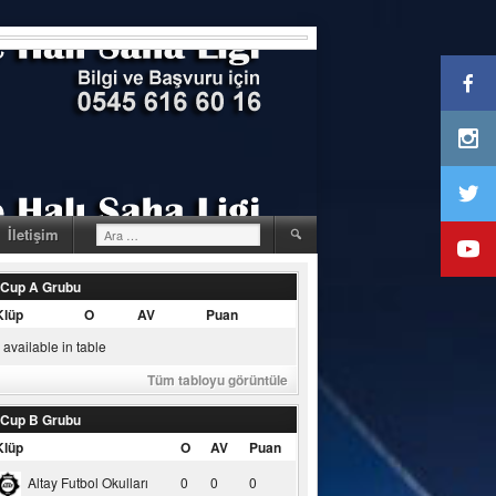
Arama:
İletişim
 Cup A Grubu
Klüp
O
AV
Puan
available in table
Tüm tabloyu görüntüle
 Cup B Grubu
Klüp
O
AV
Puan
Altay Futbol Okulları
0
0
0