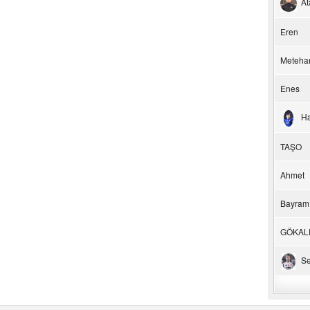
At
Eren
Meteha
Enes
H
TAŞO
Ahmet
Bayram
GÖKAL
Se