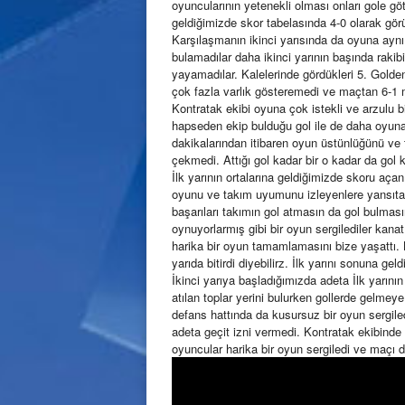
oyuncularının yetenekli olması onları gole gö
geldiğimizde skor tabelasında 4-0 olarak görü
Karşılaşmanın ikinci yarısında da oyuna aynı 
bulamadılar daha ikinci yarının başında rakib
yayamadılar. Kalelerinde gördükleri 5. Gold
çok fazla varlık gösteremedi ve maçtan 6-1 ma
Kontratak ekibi oyuna çok istekli ve arzulu b
hapseden ekip bulduğu gol ile de daha oyuna
dakikalarından itibaren oyun üstünlüğünü ve t
çekmedi. Attığı gol kadar bir o kadar da gol 
İlk yarının ortalarına geldiğimizde skoru aça
oyunu ve takım uyumunu izleyenlere yansıtan
başarıları takımın gol atmasın da gol bulması
oynuyorlarmış gibi bir oyun sergilediler kana
harika bir oyun tamamlamasını bize yaşattı. 
yarıda bitirdi diyebilirz. İlk yarını sonuna ge
İkinci yarıya başladığımızda adeta İlk yarını
atılan toplar yerini bulurken gollerde gelmey
defans hattında da kusursuz bir oyun sergiled
adeta geçit izni vermedi. Kontratak ekibinde 
oyuncular harika bir oyun sergiledi ve maçı da