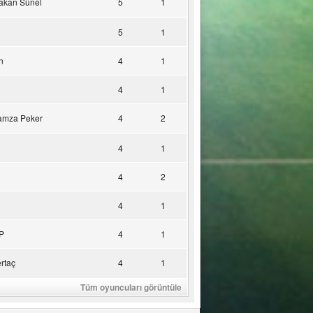
akan Sünel
5
1
5
1
n
4
1
4
1
amza Peker
4
2
4
1
4
2
4
1
P
4
1
rtaç
4
1
Tüm oyuncuları görüntüle