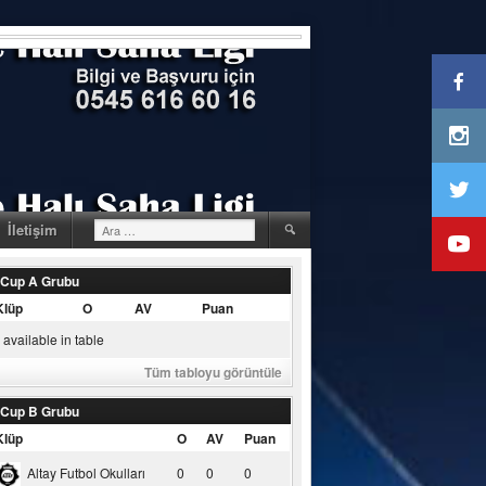
Arama:
İletişim
 Cup A Grubu
Klüp
O
AV
Puan
available in table
Tüm tabloyu görüntüle
 Cup B Grubu
Klüp
O
AV
Puan
Altay Futbol Okulları
0
0
0