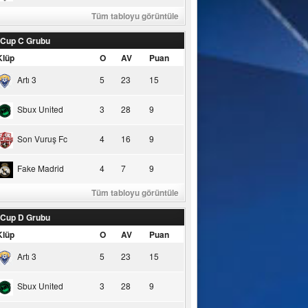
Tüm tabloyu görüntüle
 Cup C Grubu
Klüp
O
AV
Puan
Artı 3
5
23
15
Sbux United
3
28
9
Son Vuruş Fc
4
16
9
Fake Madrid
4
7
9
Tüm tabloyu görüntüle
 Cup D Grubu
Klüp
O
AV
Puan
Artı 3
5
23
15
Sbux United
3
28
9