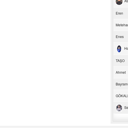
At
Eren
Meteha
Enes
H
TAŞO
Ahmet
Bayram
GÖKAL
Se