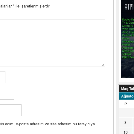
 alanlar
*
ile işaretlenmişlerdir
Maç Ta
Ağusto
P
3
in adım, e-posta adresim ve site adresim bu tarayıcıya
10