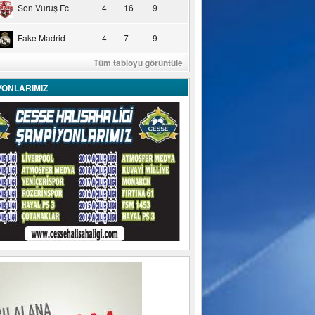
Son Vuruş Fc
4
16
9
Fake Madrid
4
7
9
Tüm tabloyu görüntüle
YONLARIMIZ