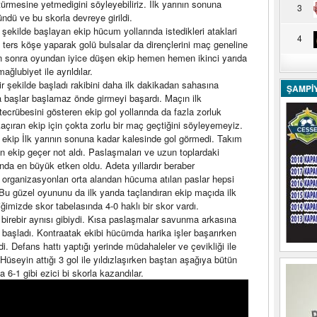
türmesine yetmedigini söyleyebiliriz. İlk yarının sonuna
3
ndü ve bu skorla devreye girildi.
şekilde başlayan ekip hücum yollarında istedikleri ataklari
4
i ters köşe yaparak golü bulsalar da dirençlerini maç geneline
en sonra oyundan iyice düşen ekip hemen hemen ikinci yarıda
ğlubiyet ile ayrıldılar.
ir şekilde başladı rakibini daha ilk dakikadan sahasına
ŞAMPİ
 başlar başlamaz önde girmeyi başardı. Maçın ilk
ecrübesini gösteren ekip gol yollarında da fazla zorluk
kaçıran ekip için çokta zorlu bir maç geçtiğini söyleyemeyiz.
n ekip İlk yarının sonuna kadar kalesinde gol görmedi. Takım
 ekip geçer not aldı. Paslaşmaları ve uzun toplardaki
nda en büyük etken oldu. Adeta yıllardır beraber
t organizasyonları orta alandan hücuma atılan paslar hepsi
Bu güzel oyununu da ilk yarıda taçlandıran ekip maçıda ilk
ldiğimizde skor tabelasında 4-0 haklı bir skor vardı.
n birebir aynısı gibiydi. Kısa paslaşmalar savunma arkasına
e başladı. Kontraatak ekibi hücümda harika işler başarırken
i. Defans hattı yaptığı yerinde müdahaleler ve çevikliği ile
Hüseyin attığı 3 gol ile yıldızlaşırken baştan aşağıya bütün
 6-1 gibi ezici bi skorla kazandılar.