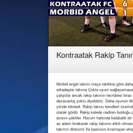
Kontraatak Rakip Tan
Morbid angel takımı maça rakibine göre daha
arkadaşlar takıma Çokta uyum sağlayamasa da
çalıştılar ancak rakip takımın tecrübesi bira
dezavantaj yoktu diyebiliriz. Daha oyunun ilk
yönde etkiledi. Rakip takımı kendileri üzerin
olarak gördü. Rakip kalede nadiren bulduğu p
acısını çektiler. Hücum hattında kalabalık bi
az adam bırakarak rakip takımın etkili olmasın
takımın direncini Ve baskısını kıramayan eki