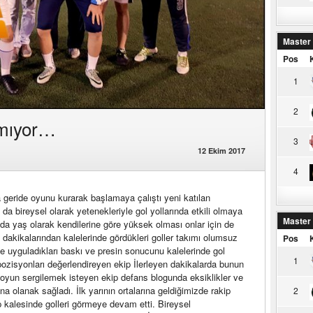
Master
Pos
1
2
ımıyor…
3
12 Ekim 2017
4
 geride oyunu kurarak başlamaya çalıştı yeni katılan
 bireysel olarak yetenekleriyle gol yollarında etkili olmaya
Master
z da yaş olarak kendilerine göre yüksek olması onlar için de
 dakikalarından kalelerinde gördükleri goller takımı olumsuz
Pos
de uyguladıkları baskı ve presin sonucunu kalelerinde gol
1
ozisyonları değerlendireyen ekip İlerleyen dakikalarda bunun
r oyun sergilemek isteyen ekip defans blogunda eksiklikler ve
a olanak sağladı. İlk yarının ortalarına geldiğimizde rakip
2
p kalesinde golleri görmeye devam etti. Bireysel