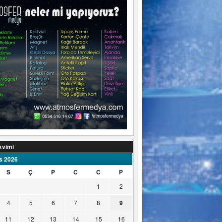
kvimi
s 2026
S
Ç
P
C
C
P
1
2
4
5
6
7
8
9
11
12
13
14
15
16