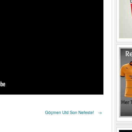
Göçmen Utd Son Nefeste!
→