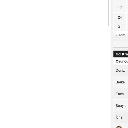
17
24
31
« Tem
Gol Kral
Oyunc
Deniz
Berke
Enes
Şuayip
İdris