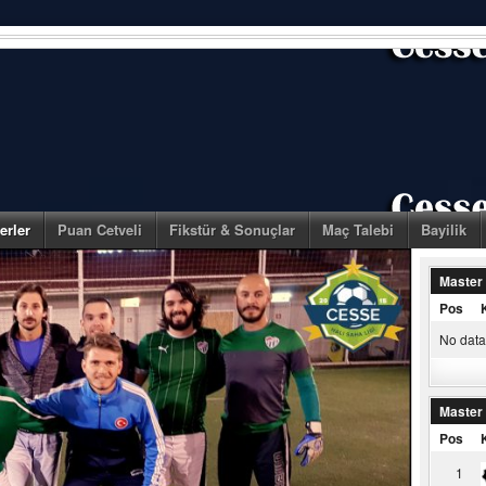
erler
Puan Cetveli
Fikstür & Sonuçlar
Maç Talebi
Bayilik
Master
Pos
No data 
Master
Pos
1