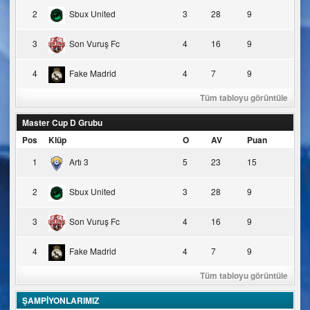
2
Sbux United
3
28
9
3
Son Vuruş Fc
4
16
9
4
Fake Madrid
4
7
9
Tüm tabloyu görüntüle
Master Cup D Grubu
Pos
Klüp
O
AV
Puan
1
Artı 3
5
23
15
2
Sbux United
3
28
9
3
Son Vuruş Fc
4
16
9
4
Fake Madrid
4
7
9
Tüm tabloyu görüntüle
ŞAMPİYONLARIMIZ