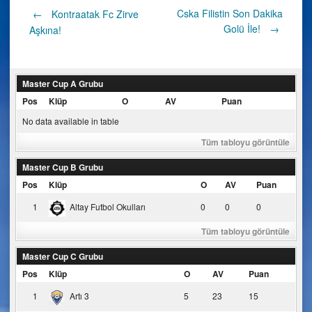
Post
Cska Filistin Son Dakika
←
Kontraatak Fc Zirve
Golü İle!
→
Aşkına!
navigation
Master Cup A Grubu
Pos
Klüp
O
AV
Puan
No data available in table
Tüm tabloyu görüntüle
Master Cup B Grubu
Pos
Klüp
O
AV
Puan
1
Altay Futbol Okulları
0
0
0
Tüm tabloyu görüntüle
Master Cup C Grubu
Pos
Klüp
O
AV
Puan
1
Artı 3
5
23
15