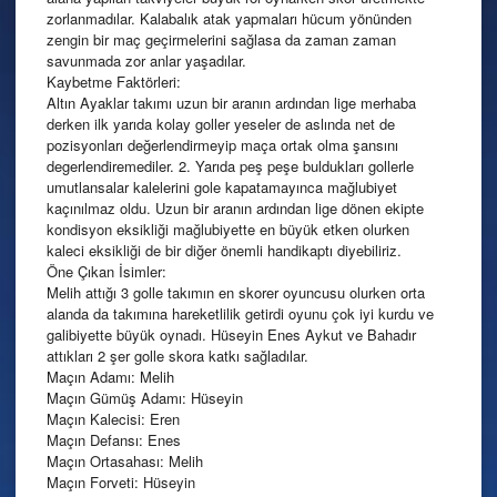
zorlanmadılar. Kalabalık atak yapmaları hücum yönünden
zengin bir maç geçirmelerini sağlasa da zaman zaman
savunmada zor anlar yaşadılar.
Kaybetme Faktörleri:
Altın Ayaklar takımı uzun bir aranın ardından lige merhaba
derken ilk yarıda kolay goller yeseler de aslında net de
pozisyonları değerlendirmeyip maça ortak olma şansını
degerlendiremediler. 2. Yarıda peş peşe buldukları gollerle
umutlansalar kalelerini gole kapatamayınca mağlubiyet
kaçınılmaz oldu. Uzun bir aranın ardından lige dönen ekipte
kondisyon eksikliği mağlubiyette en büyük etken olurken
kaleci eksikliği de bir diğer önemli handikaptı diyebiliriz.
Öne Çıkan İsimler:
Melih attığı 3 golle takımın en skorer oyuncusu olurken orta
alanda da takımına hareketlilik getirdi oyunu çok iyi kurdu ve
galibiyette büyük oynadı. Hüseyin Enes Aykut ve Bahadır
attıkları 2 şer golle skora katkı sağladılar.
Maçın Adamı: Melih
Maçın Gümüş Adamı: Hüseyin
Maçın Kalecisi: Eren
Maçın Defansı: Enes
Maçın Ortasahası: Melih
Maçın Forveti: Hüseyin