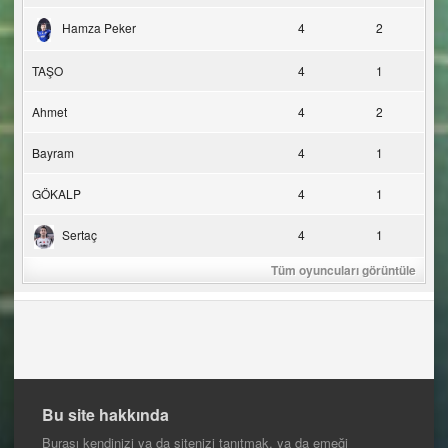
Hamza Peker
4
2
TAŞO
4
1
Ahmet
4
2
Bayram
4
1
GÖKALP
4
1
Sertaç
4
1
Tüm oyuncuları görüntüle
Bu site hakkında
Burası kendinizi ya da sitenizi tanıtmak, ya da emeği