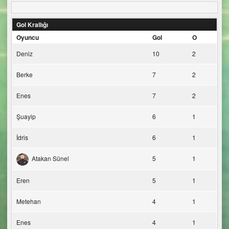
Gol Krallığı
Oyuncu
Gol
O
Deniz
10
2
Berke
7
2
Enes
7
2
Şuayip
6
1
İdris
6
1
Atakan Sünel
5
1
Eren
5
1
Metehan
4
1
Enes
4
1