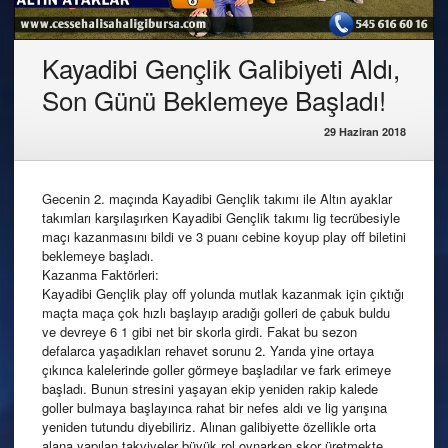
Kayadibi Gençlik Galibiyeti Aldı,
Son Günü Beklemeye Başladı!
29 Haziran 2018
Gecenin 2. maçında Kayadibi Gençlik takımı ile Altın ayaklar
takımları karşılaşırken Kayadibi Gençlik takımı lig tecrübesiyle
maçı kazanmasını bildi ve 3 puanı cebine koyup play off biletini
beklemeye başladı.
Kazanma Faktörleri:
Kayadibi Gençlik play off yolunda mutlak kazanmak için çıktığı
maçta maça çok hızlı başlayıp aradığı golleri de çabuk buldu
ve devreye 6 1 gibi net bir skorla girdi. Fakat bu sezon
defalarca yaşadıkları rehavet sorunu 2. Yarıda yine ortaya
çıkınca kalelerinde goller görmeye başladılar ve fark erimeye
başladı. Bunun stresini yaşayan ekip yeniden rakip kalede
goller bulmaya başlayınca rahat bir nefes aldı ve lig yarışına
yeniden tutundu diyebiliriz. Alınan galibiyette özellikle orta
alana yapılan takviyeler büyük rol oynarken skor üretmekte