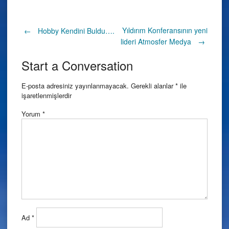
Post
Yıldırım Konferansının yeni
←
Hobby Kendini Buldu….
lideri Atmosfer Medya
→
navigation
Start a Conversation
E-posta adresiniz yayınlanmayacak.
Gerekli alanlar
*
ile
işaretlenmişlerdir
Yorum
*
Ad
*