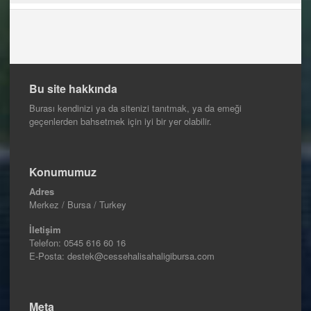
Bu site hakkında
Burası kendinizi ya da sitenizi tanıtmak, ya da emeği
geçenlerden bahsetmek için iyi bir yer olabilir.
Konumumuz
Adres
Merkez / Bursa / Turkey
İletişim
Telefon:
0545 616 60 16
E-Posta: destek@cessehalisahaligibursa.com
Meta