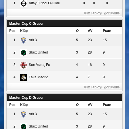
1
Altay Futbol Okulları
0
0
0
Tüm tabloyu görüntüle
Master Cup C Grubu
Pos
Klüp
O
AV
Puan
1
Artı 3
5
23
15
2
Sbux United
3
28
9
3
Son Vuruş Fc
4
16
9
4
Fake Madrid
4
7
9
Tüm tabloyu görüntüle
Master Cup D Grubu
Pos
Klüp
O
AV
Puan
1
Artı 3
5
23
15
2
Sbux United
3
28
9