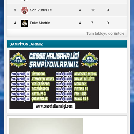
3
Son Vuruş Fc
4
16
9
4
Fake Madrid
4
7
9
Tüm tabloyu görüntüle
ŞAMPİYONLARIMIZ