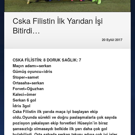
Cska Filistin İlk Yarıdan İşi
Bitirdi…
20 Eylül 2017
CSKA FİLİSTİN: 8 DORUK SAĞLIK: 7
Maçın adamı=serkan
Gümüş oyuncu=idris
Stoper=samet
Ortasaha=serkan
Forvet=Oğuzhan
Kaleci=ömer
Serkan 6 gol
İdris 3gol
Cska Filistin ilk yarıda maça iyi başlayan ekip
oldu.Oyunda sürekli ve doğru paslaşmalarla çok sayıda
pozisyon yakalayan ekip forvetleri Hüseyin’in biraz
şanssızlığı olmasaydı belkide ilk yarı daha çok gol
bulabilirdi. Orta sahada serkan takımı adına çok iyi işler