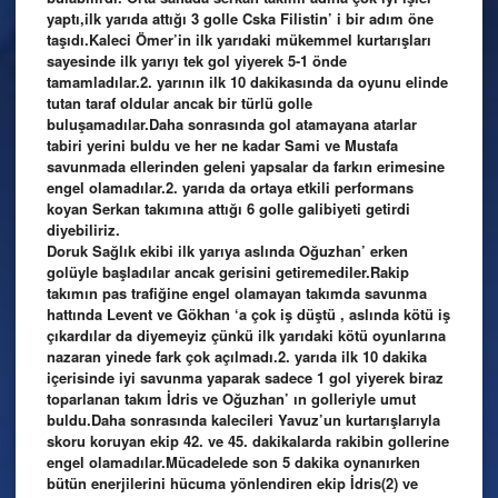
yaptı,ilk yarıda attığı 3 golle Cska Filistin’ i bir adım öne
taşıdı.Kaleci Ömer’in ilk yarıdaki mükemmel kurtarışları
sayesinde ilk yarıyı tek gol yiyerek 5-1 önde
tamamladılar.2. yarının ilk 10 dakikasında da oyunu elinde
tutan taraf oldular ancak bir türlü golle
buluşamadılar.Daha sonrasında gol atamayana atarlar
tabiri yerini buldu ve her ne kadar Sami ve Mustafa
savunmada ellerinden geleni yapsalar da farkın erimesine
engel olamadılar.2. yarıda da ortaya etkili performans
koyan Serkan takımına attığı 6 golle galibiyeti getirdi
diyebiliriz.
Doruk Sağlık ekibi ilk yarıya aslında Oğuzhan’ erken
golüyle başladılar ancak gerisini getiremediler.Rakip
takımın pas trafiğine engel olamayan takımda savunma
hattında Levent ve Gökhan ‘a çok iş düştü , aslında kötü iş
çıkardılar da diyemeyiz çünkü ilk yarıdaki kötü oyunlarına
nazaran yinede fark çok açılmadı.2. yarıda ilk 10 dakika
içerisinde iyi savunma yaparak sadece 1 gol yiyerek biraz
toparlanan takım İdris ve Oğuzhan’ ın golleriyle umut
buldu.Daha sonrasında kalecileri Yavuz’un kurtarışlarıyla
skoru koruyan ekip 42. ve 45. dakikalarda rakibin gollerine
engel olamadılar.Mücadelede son 5 dakika oynanırken
bütün enerjilerini hücuma yönlendiren ekip İdris(2) ve