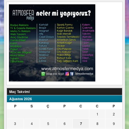
Maç Takvimi
Ağustos 2026
P
S
Ç
P
C
C
P
1
2
3
4
5
6
7
8
9