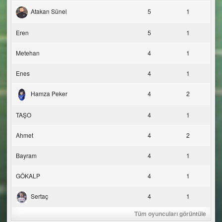
Atakan Sünel
5
1
Eren
5
1
Metehan
4
1
Enes
4
1
Hamza Peker
4
2
TAŞO
4
1
Ahmet
4
2
Bayram
4
1
GÖKALP
4
1
Sertaç
4
1
Tüm oyuncuları görüntüle