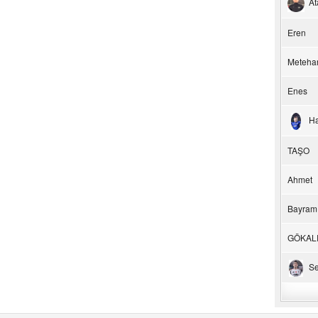
At
Eren
Meteha
Enes
H
TAŞO
Ahmet
Bayram
GÖKAL
Se