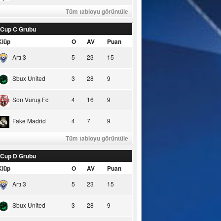
Tüm tabloyu görüntüle
 Cup C Grubu
Klüp
O
AV
Puan
Artı 3
5
23
15
Sbux United
3
28
9
Son Vuruş Fc
4
16
9
Fake Madrid
4
7
9
Tüm tabloyu görüntüle
 Cup D Grubu
Klüp
O
AV
Puan
Artı 3
5
23
15
Sbux United
3
28
9