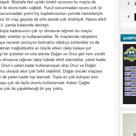
 taşıdı. Mustafa ileri uçtaki istekli oyununu bu maçta da
3
 ile skora katkı sağladı. Yusuf savunmadan oyunu çok iyi
y savunmadaki yerini hiç kaybetmezken yerinde hamleleriyle
4
ız bir maç geçirse de orta alanda çok istekliydi, Hasan etkili
 2. yarıda kalesinde devleşti.
bakışla kadrosunun çok iyi olmasına rağmen bu maçta
eki silahları iyi kullanamadılar. İlk maçlarında rakiplerini
ŞAMPİ
ça nazaran pozisyon bulmakta oldukça zorlandılar ve de
alınan mağlubiyette en büyük etken rakip kaleye şut
 iyi bir şutörleri ve orta alanda Doğan ve Onur gibi hem süratli
 olmasına rağmen rakip kalede etkili olamadılar, yeteri kadar
e Onur’u yeteri kadar kullanamayan ekip Onur ve Doğan
mu olsaydı skor çok farklı olabilirdi. Doğan önceki maçlara
li de yeteri kadar top alamadı. Topla en çok buluşan isim
opu çok da fazla olumlu kullanamadı. Kaleci Çağlar
rde çok da yapabileceği bir şey yoktu.