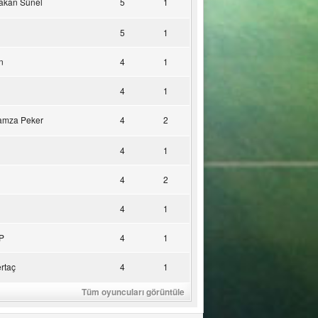
akan Sünel
5
1
5
1
n
4
1
4
1
amza Peker
4
2
4
1
4
2
4
1
P
4
1
rtaç
4
1
Tüm oyuncuları görüntüle