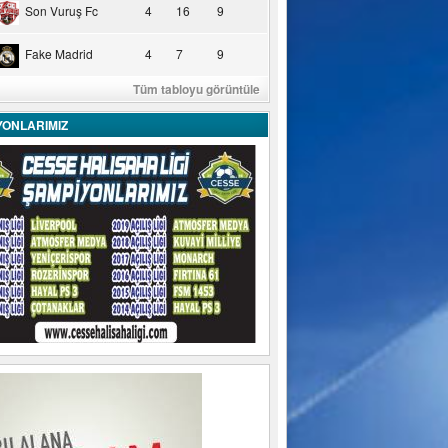
Son Vuruş Fc
4
16
9
Fake Madrid
4
7
9
Tüm tabloyu görüntüle
YONLARIMIZ