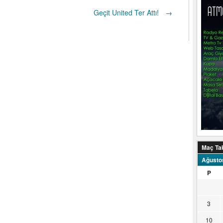
Geçit United Ter Attı!
→
Maç Ta
Ağusto
P
3
10