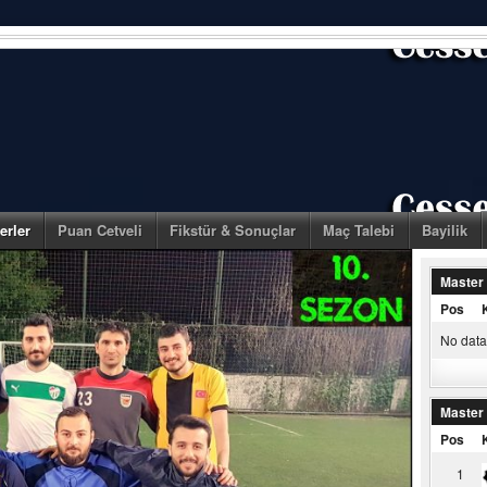
erler
Puan Cetveli
Fikstür & Sonuçlar
Maç Talebi
Bayilik
Master
Pos
No data 
Master
Pos
1