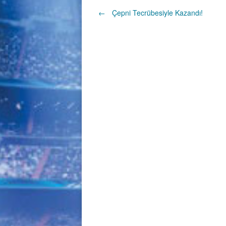
Post
←
Çepni Tecrübesiyle Kazandı!
navigation