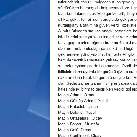
iyilerindendi, topu 2. bölgeden 3. bölgeye iyi
sürdürürken bu maçı da boş geçmedi ve 1 gol
kurarken takımını çok iyi organize etti, Era
dikkat çekti, İsmail son vuruşlarda çok şanss
kurtarışlarıyla takımına güven verdi, özellikle
Alkolik Bilbao takımı ise önceki sezonlara 
istediklerini sahaya yansıtamadılar ve ellerind
farklı geçmelerine rağmen bu maç önceki ma
skor üretmekte oldukça şanssızdılar. Bugün 
çekmemeleriydi diyebiliriz. İleri uçta Ali gibi
hem de teknik kapasiteleri yüksek oyuncuları
şut çekmeyince gol de bulamadılar. Özellikl
ikilisinin daha uyumlu bir görüntü çizme duru
nazaran daha tutuk bir görüntü sergilerken A
olan Sedat zaman zaman iyi işler yapsa da t
kalesinde iyi bir maç geçirirken yediği golle
Maçın Adamı: Olcay
Maçın Gümüş Adamı: Yusuf
Maçın Kalecisi: Hasan
Maçın Defansı: Yusuf
Maçın Ortasahası: Olcay
Maçın Forveti: Mustafa
Maçın Golü: Olcay
Maçın Centilmeni: Olcay