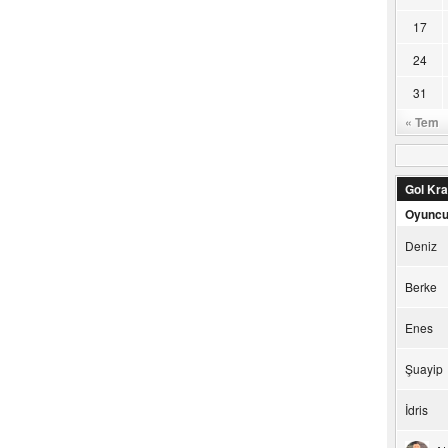
17
24
31
« Tem
Gol Kral
Oyunc
Deniz
Berke
Enes
Şuayip
İdris