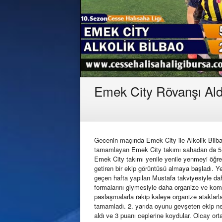
Emek City Rövanşı Ald
Gecenin maçında Emek City ile Alkolik Bilbao
tamamlayan Emek City takımı sahadan da 5 2 l
Emek City takımı yenile yenile yenmeyi öğren
getiren bir ekip görüntüsü almaya başladı. Ye
geçen hafta yapılan Mustafa takviyesiyle dah
formalarını giymesiyle daha organize ve komp
paslaşmalarla rakip kaleye organize ataklar
tamamladı. 2. yarıda oyunu gevşeten ekip net
aldı ve 3 puanı ceplerine koydular. Olcay orta