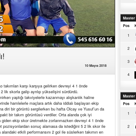
Master
Pos
1
2
ı!
3
10 Mayıs 2018
4
 takımları karşı karşıya gelirken devreyi 4 1 önde
ik skorla galip ayrılıp yükselişini sürdürdü.
Master
irken yaptığı takviyelerle kazanmayı alışkanlık haline
rinde hamlelerle maçlara artık daha iddialı başlayan ekip
Pos
a diri bir görüntü sergilerken bu hafta Olcay ve Yusuf’un da
1
akt bir takım görüntüsü verdiler. Orta alanda çok iyi
la giden ekip skor üretmekte zorlanmazken devreyi 4 1 önde
 pozisyonlardan sonuç alamasa da istediğini 5 2 lik skor ile
2
 alandaki etkili performansını 2 gol ile süslerken takımın en