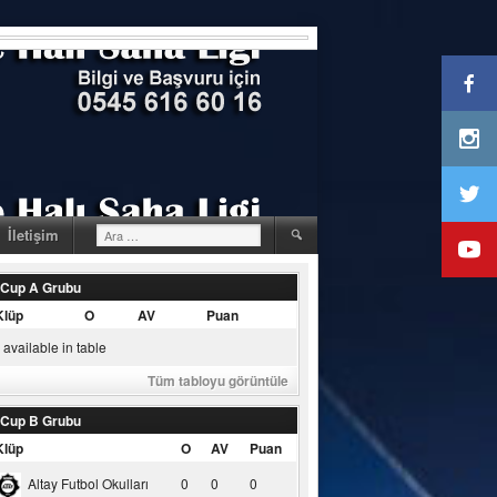
Arama:
İletişim
 Cup A Grubu
Klüp
O
AV
Puan
available in table
Tüm tabloyu görüntüle
 Cup B Grubu
Klüp
O
AV
Puan
Altay Futbol Okulları
0
0
0