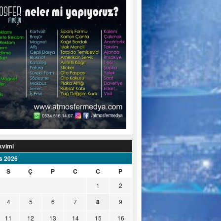
kvimi
s 2026
S
Ç
P
C
C
P
1
2
4
5
6
7
8
9
11
12
13
14
15
16