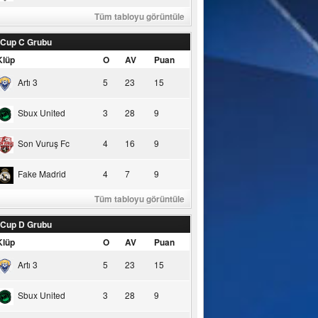
Tüm tabloyu görüntüle
 Cup C Grubu
Klüp
O
AV
Puan
Artı 3
5
23
15
Sbux United
3
28
9
Son Vuruş Fc
4
16
9
Fake Madrid
4
7
9
Tüm tabloyu görüntüle
 Cup D Grubu
Klüp
O
AV
Puan
Artı 3
5
23
15
Sbux United
3
28
9