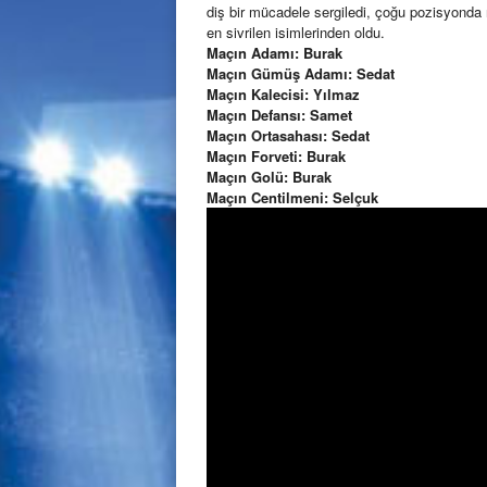
diş bir mücadele sergiledi, çoğu pozisyonda 
en sivrilen isimlerinden oldu.
Maçın Adamı: Burak
Maçın Gümüş Adamı: Sedat
Maçın Kalecisi: Yılmaz
Maçın Defansı: Samet
Maçın Ortasahası: Sedat
Maçın Forveti: Burak
Maçın Golü: Burak
Maçın Centilmeni: Selçuk