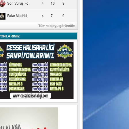
Son Vuruş Fc
4
16
9
Fake Madrid
4
7
9
Tüm tabloyu görüntüle
YONLARIMIZ