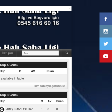
Arama:
İletişim
 Cup A Grubu
Klüp
O
AV
Puan
available in table
Tüm tabloyu görüntüle
 Cup B Grubu
Klüp
O
AV
Puan
Altay Futbol Okulları
0
0
0