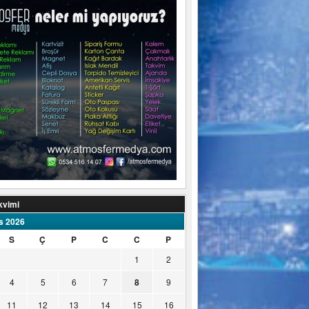
kvimi
s 2026
S
Ç
P
C
C
P
1
2
4
5
6
7
8
9
11
12
13
14
15
16