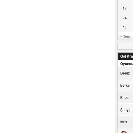
17
24
31
« Tem
Gol Kral
Oyunc
Deniz
Berke
Enes
Şuayip
İdris