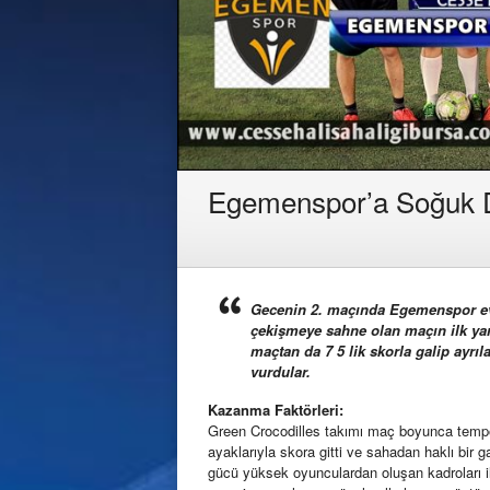
Egemenspor’a Soğuk 
Gecenin 2. maçında Egemenspor evi
çekişmeye sahne olan maçın ilk ya
maçtan da 7 5 lik skorla galip ayrıl
vurdular.
Kazanma Faktörleri:
Green Crocodilles takımı maç boyunca tempolu
ayaklarıyla skora gitti ve sahadan haklı bir g
gücü yüksek oyunculardan oluşan kadroları i