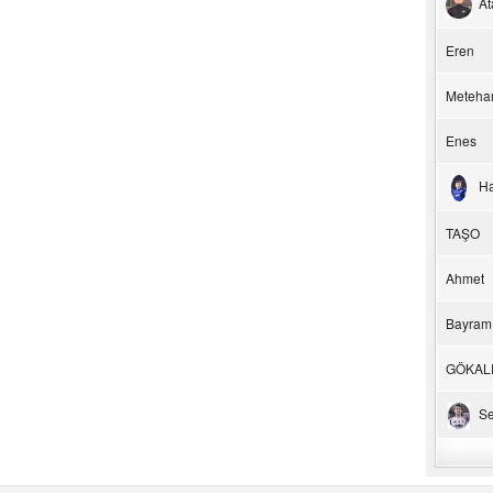
At
Eren
Meteha
Enes
H
TAŞO
Ahmet
Bayram
GÖKAL
Se