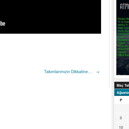
Takımlarımızın Dikkatine…
→
Maç Ta
Ağusto
P
3
10