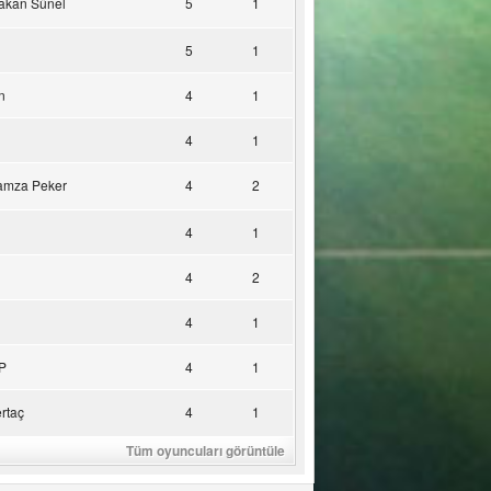
akan Sünel
5
1
5
1
n
4
1
4
1
amza Peker
4
2
4
1
4
2
4
1
P
4
1
rtaç
4
1
Tüm oyuncuları görüntüle