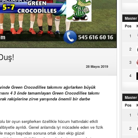
Master
Pos
1
2
Duş!
3
28 Mayıs 2019
4
nde Green Crocodilles takımını ağırlarken büyük
rısını 4 3 önde tamamlayan Green Crocodilles takımı
Master
arak rakiplerine zirve yarışında önemli bir darbe
Pos
1
 bir oyun sergilerken özellikle hücum hattındaki etkili
alibiyetle ayrıldı. Genel anlamda iyi mücadele eden ve fizik
2
le maçın başından sonuna ortak olan ekip güzel