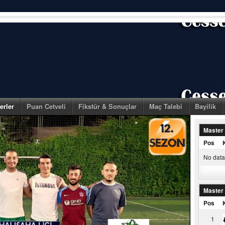
erler
Puan Cetveli
Fikstür & Sonuçlar
Maç Talebi
Bayilik
Master
Pos
No data 
Master
Pos
1