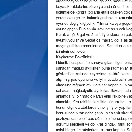
organizasyonlar ve güzel gollerle maçı üstü
koyarak rakiplerine zirve yolunda önemli bir 
bölümlerde kontra toplarla etkili olurken çok
yeterli olan golleri bularak galibiyete uzandıl
oyuncu değişikliğiydi ki Yılmaz kaleye geçere
oyuna geçen Furkan da savunmanın çok koşan i
Burak attığı 3 gol ve 2 asistiyle skora en çok
uyumluydular ve Sedat da maçı 3 gol 1 asitle t
maçın gizli kahramanlarından Samet orta ala
isimlerinden oldu.
Kaybetme Faktörleri:
Liderlik hesapları ile sahaya çıkan Egemensp
sahadan mağlup ayrılırken buna rağmen iyi fu
gösterdiler. Aslında kaybetme faktörü olara
alışılmış pas oyununu ve iyi mücadelesini bu
olmasına rağmen etkili ataklar yapan ekip s
sahadan mağlubiyetle ayrıldılar. Savunmada y
anlamda iyi bir maç çıkaran ekip rakibine yet
olacaktır. Zira rakibin özellikle hücum hattı
bunun dışında ataklarda yine iyi işler yaptıla
konusunda biraz daha şanslı olsalardı skor dah
pozisyondan elleri boş dönmelerine sebep ol
görüntü sergiledi ve gol krallığındaki farkı 
asist bir gol ile süslerken takımın kaptanı Se