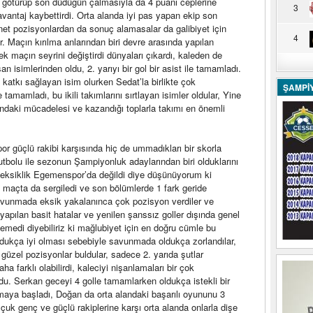
n götürüp son düdüğün çalmasıyla da 4 puanı ceplerine
3
avantaj kaybettirdi. Orta alanda iyi pas yapan ekip son
 net pozisyonlardan da sonuç alamasalar da galibiyet için
4
ar. Maçın kırılma anlarından biri devre arasında yapılan
k maçın seyrini değiştirdi dünyaları çıkardı, kaleden de
simlerinden oldu, 2. yarıyı bir gol bir asist ile tamamladı.
 katkı sağlayan isim olurken Sedat’la birlikte çok
ŞAMPİ
amamladı, bu ikili takımlarını sırtlayan isimler oldular, Yine
ndaki mücadelesi ve kazandığı toplarla takımı en önemli
or güçlü rakibi karşısında hiç de ummadıkları bir skorla
tbolu ile sezonun Şampiyonluk adaylarından biri olduklarını
k eksiklik Egemenspor’da değildi diye düşünüyorum ki
 maçta da sergiledi ve son bölümlerde 1 fark geride
avunmada eksik yakalanınca çok pozisyon verdiler ve
apılan basit hatalar ve yenilen şanssız goller dışında genel
emedi diyebiliriz ki mağlubiyet için en doğru cümle bu
 oldukça iyi olması sebebiyle savunmada oldukça zorlandılar,
r güzel pozisyonlar buldular, sadece 2. yarıda şutlar
a farklı olabilirdi, kaleciyi nişanlamaları bir çok
du. Serkan geceyi 4 golle tamamlarken oldukça istekli bir
açmaya başladı, Doğan da orta alandaki başarılı oyununu 3
lçuk genç ve güçlü rakiplerine karşı orta alanda onlarla dişe