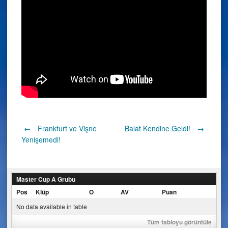
Post
←
Frankfurt ve Vişne
Balat Kendine Geldi!
→
Yenişemedi!
navigation
Master Cup A Grubu
Pos
Klüp
O
AV
Puan
No data available in table
Tüm tabloyu görüntüle