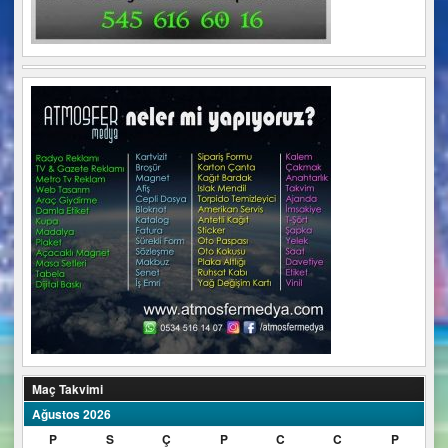
Maç Takvimi
Ağustos 2026
P
S
Ç
P
C
C
P