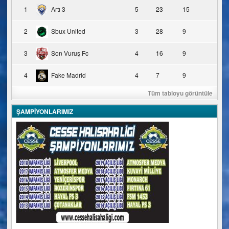
1
Artı 3
5
23
15
2
Sbux United
3
28
9
3
Son Vuruş Fc
4
16
9
4
Fake Madrid
4
7
9
Tüm tabloyu görüntüle
ŞAMPİYONLARIMIZ