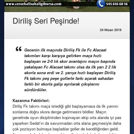
Diriliş Seri Peşinde!
24 Nisan 2019
Gecenin ilk maçında Diriliş Fk ile Fc Alacaat
takımları karşı karşıya gelirken maça hızlı
başlayan ve 2-0 lık skor avantajını maçın başında
yakalayan Fc Alacaat takımı olsa da ilk yarı 2 2 lik
skorla sona erdi ve 2. yarıya hızlı başlayan Diriliş
Fk takımı peş peşe gollerle farkı açarak sahadan
farklı bir skorla galip ayrılarak çıkışlarını
sürdürdüler.
Kazanma Faktörleri:
Diriliş Fk takımı maça istediği gibi başlayamasa da ilk yarının
sonlarına doğru skora denge getirmesini bildiler. Maçın
genelinde oyun disiplininden kopmayan ekip orta alanda iyi pas
yaparken Sedat’ın da savunmadan orta alana geçmesiyle daha
çok pozisyon bulmaya başladılar goller de kendiliğinden geldi.