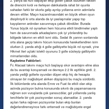
2. yarıya da hızlı başlayan ekip golleri çabuk bulurken rakibin
de direncini kırdı ve ilerleyen dakikalarda rahat bir oyunla
sahadan farklı bir skorla galip ayrılıp yollarına emin adımlarla
devam ettiler. Maçın kazanılmasındaki en büyük etken oyun
disipliniydi ki orta alanda da iyi paslaşmalar yapıp top
kayıplarının ardından savunmaya çabuk döndüler. Burada
Yunus büyük rol oynarken hem hücuma etkili bindirmeler yaptı
hem de savunmada arkadaşlarını çok iyi yönlendirip bu
bölgede takımın en etkili ismi oldu. Sedat ilk yarının sonlarında
orta alana geçip takımı hücum konusunda hareketlendiren isim
olurken 2. yarıda attığı 4 golle galibiyette büyük rol oynadı, yine
Hikmet ileri uçtaki istekli oyununu 3 golle süsleyip galibiyetin
mimarlarından oldu.
Kaybetme Faktörleri:
Fc Alacaat takımı maça hızlı başlayıp skor avantajını eline alsa
da bu avantajı koruyamadı ve devreye 2 2 lik eşitlikle girdi. 2.
yarıda yediği gollerle oyundan düşen ekip hiç de hesapta
olmayan bir mağlubiyet alırken düşüşünü bu maçla sürdürdü.
İlk bölümlerde orta alanda Emre ve Fuat ile etkili olan ekip
aslında pozisyon bulma konusunda sıkıntı da yaşamamasına
rağmen son vuruşlarda çok şanssızdılar, gol yollarında yanlış
tercihlerle bir çok pozisyondan sonuç alamadılar. 2. yarıda
açılan farka rağmen pozisyonlar bulan ekip bunları
değerlendiremeyince farkı eritemedi ve mağlubiyete engel