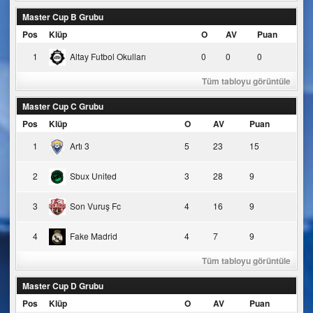
Master Cup B Grubu
Pos
Klüp
O
AV
Puan
1
Altay Futbol Okulları
0
0
0
Tüm tabloyu görüntüle
Master Cup C Grubu
Pos
Klüp
O
AV
Puan
1
Artı 3
5
23
15
2
Sbux United
3
28
9
3
Son Vuruş Fc
4
16
9
4
Fake Madrid
4
7
9
Tüm tabloyu görüntüle
Master Cup D Grubu
Pos
Klüp
O
AV
Puan