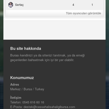
Sertaç
4
1
Tüm oyuncuları görüntüle
Bu site hakkında
Burası kendinizi ya da sitenizi tanıtmak, ya da emeği
geçenlerden bahsetmek için iyi bir yer olabilir.
Konumumuz
Adres
Merkez / Bursa / Turkey
İletişim
Telefon:
0545 616 60 16
E-Posta: destek@cessehalisahaligibursa.com