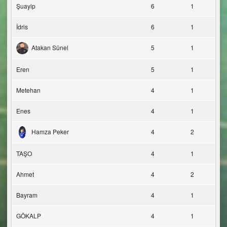
Şuayip
6
1
İdris
6
1
Atakan Sünel
5
1
Eren
5
1
Metehan
4
1
Enes
4
1
Hamza Peker
4
2
TAŞO
4
1
Ahmet
4
2
Bayram
4
1
GÖKALP
4
1