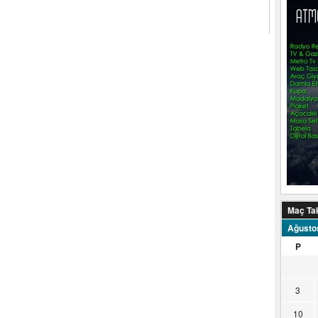
Maç Ta
Ağusto
P
3
10