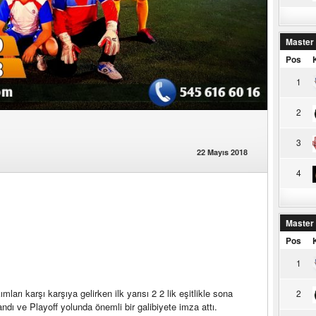
Master
Pos
1
2
3
22 Mayıs 2018
4
Master
Pos
1
mları karşı karşıya gelirken ilk yarısı 2 2 lik eşitlikle sona
2
ndı ve Playoff yolunda önemli bir galibiyete imza attı.