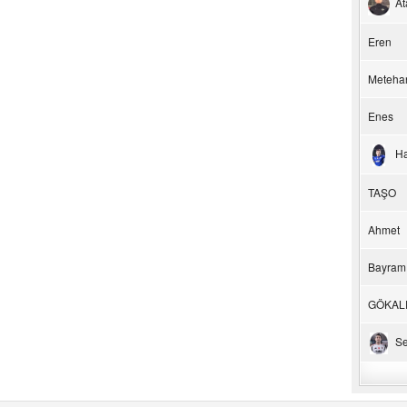
At
Eren
Meteha
Enes
H
TAŞO
Ahmet
Bayram
GÖKAL
Se