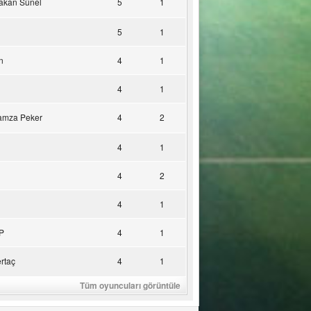
akan Sünel
5
1
5
1
n
4
1
4
1
amza Peker
4
2
4
1
4
2
4
1
P
4
1
rtaç
4
1
Tüm oyuncuları görüntüle