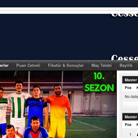
erler
Puan Cetveli
Fikstür & Sonuçlar
Maç Talebi
Bayilik
Master
Pos
No data 
Master
Pos
1