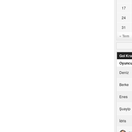
17
24
31
« Tem
Gol Kral
Oyunc
Deniz
Berke
Enes
Şuayip
İdris