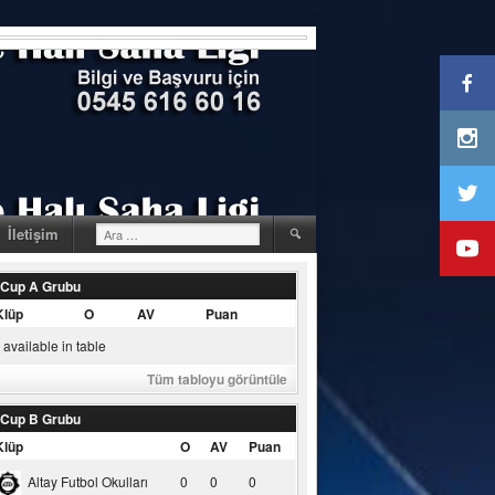
Arama:
İletişim
 Cup A Grubu
Klüp
O
AV
Puan
available in table
Tüm tabloyu görüntüle
 Cup B Grubu
Klüp
O
AV
Puan
Altay Futbol Okulları
0
0
0