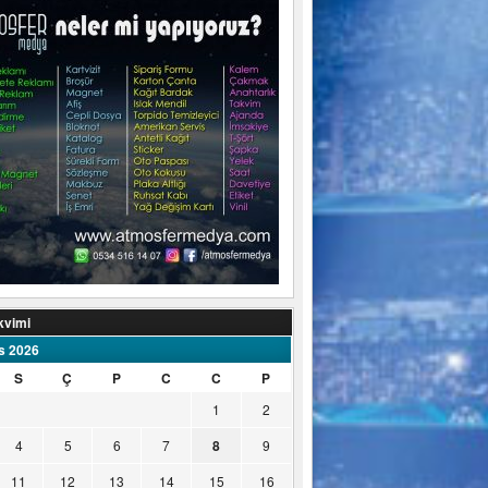
kvimi
s 2026
S
Ç
P
C
C
P
1
2
4
5
6
7
8
9
11
12
13
14
15
16