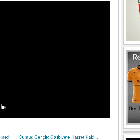
emedi!
Gümüş Gençlik Galibiyete Hasret Kaldı…
→