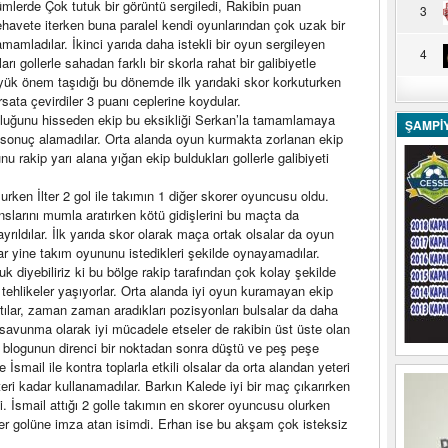
ümlerde Çok tutuk bir görüntü sergiledi, Rakibin puan
3
havete iterken buna paralel kendi oyunlarından çok uzak bir
tamamladılar. İkinci yarıda daha istekli bir oyun sergileyen
4
arı gollerle sahadan farklı bir skorla rahat bir galibiyetle
 büyük önem taşıdığı bu dönemde ilk yarıdaki skor korkuturken
sata çevirdiler 3 puanı ceplerine koydular.
okluğunu hisseden ekip bu eksikliği Serkan’la tamamlamaya
ŞAMPİ
n sonuç alamadılar. Orta alanda oyun kurmakta zorlanan ekip
nu rakip yarı alana yığan ekip buldukları gollerle galibiyeti
lurken İlter 2 gol ile takımın 1 diğer skorer oyuncusu oldu.
nslarını mumla aratırken kötü gidişlerini bu maçta da
yrıldılar. İlk yarıda skor olarak maça ortak olsalar da oyun
ar yine takım oyununu istedikleri şekilde oynayamadılar.
 diyebiliriz ki bu bölge rakip tarafından çok kolay şekilde
 tehlikeler yaşıyorlar. Orta alanda iyi oyun kuramayan ekip
ştılar, zaman zaman aradıkları pozisyonları bulsalar da daha
a savunma olarak iyi mücadele etseler de rakibin üst üste olan
 blogunun direnci bir noktadan sonra düştü ve peş peşe
e İsmail ile kontra toplarla etkili olsalar da orta alandan yeteri
ri kadar kullanamadılar. Barkın Kalede iyi bir maç çıkarırken
i. İsmail attığı 2 golle takımın en skorer oyuncusu olurken
iğer golüne imza atan isimdi. Erhan ise bu akşam çok isteksiz