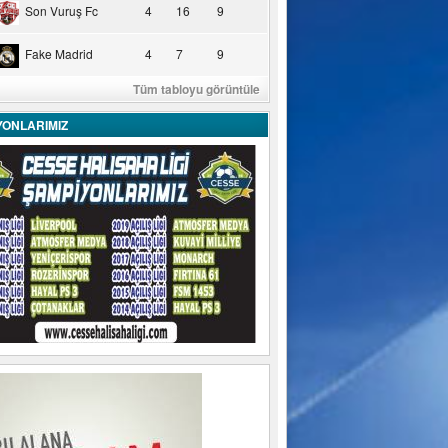
Son Vuruş Fc
4
16
9
Fake Madrid
4
7
9
Tüm tabloyu görüntüle
YONLARIMIZ