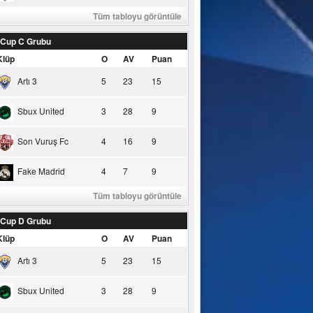
Tüm tabloyu görüntüle
 Cup C Grubu
Klüp
O
AV
Puan
Artı 3
5
23
15
Sbux United
3
28
9
Son Vuruş Fc
4
16
9
Fake Madrid
4
7
9
Tüm tabloyu görüntüle
 Cup D Grubu
Klüp
O
AV
Puan
Artı 3
5
23
15
Sbux United
3
28
9