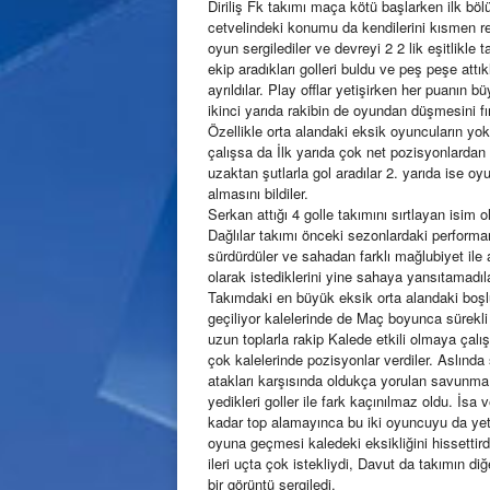
Diriliş Fk takımı maça kötü başlarken ilk böl
cetvelindeki konumu da kendilerini kısmen re
oyun sergilediler ve devreyi 2 2 lik eşitlikle 
ekip aradıkları golleri buldu ve peş peşe attıkl
ayrıldılar. Play offlar yetişirken her puanın
ikinci yarıda rakibin de oyundan düşmesini fır
Özellikle orta alandaki eksik oyuncuların y
çalışsa da İlk yarıda çok net pozisyonlarda
uzaktan şutlarla gol aradılar 2. yarıda ise oyu
almasını bildiler.
Serkan attığı 4 golle takımını sırtlayan isim o
Dağlılar takımı önceki sezonlardaki performa
sürdürdüler ve sahadan farklı mağlubiyet ile a
olarak istediklerini yine sahaya yansıtamadıl
Takımdaki en büyük eksik orta alandaki boşluk
geçiliyor kalelerinde de Maç boyunca sürekli
uzun toplarla rakip Kalede etkili olmaya çalı
çok kalelerinde pozisyonlar verdiler. Aslınd
atakları karşısında oldukça yorulan savunma
yedikleri goller ile fark kaçınılmaz oldu. İsa v
kadar top alamayınca bu iki oyuncuyu da yete
oyuna geçmesi kaledeki eksikliğini hissettird
ileri uçta çok istekliydi, Davut da takımın d
bir görüntü sergiledi.