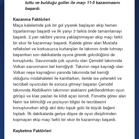
tuttu ve bulduğu goller ile maçı 11-5 kazanmasını
başardı.
Kazanma
Faktörleri
Maça kalelerinde şok bir gol yiyerek başlayan ekip hemen
toparlanmayı başardı ve ilk yarıyı 3 farkla önde tamamlamayı
başardı. 2.yarı rakibini yanına yaklaştırmayan ekip maçı farklı
bir skor ile kazanmayı başardı. Kalede görev alan Mustafa
refleksleri ve korkusuzca kurtarışları ile takımını önde tutmayı
başarırken son dakikalarda oyuna girerek golcülüğünü de
konuşturdu. Savunmada çok uyumlu olan Çernobil takımında
Volkan savunmanın bel kemiğiydi. Takımın neşe kaynağı olan
Volkan neşe kaynağının yanında takımında bel kemiği
olduğunu müdahaleleri ile kanıtlarken, ileride ise yetenekli ve
tecrübeli oyuncuları ile sonuca gitmeyi başaran Çernobil
takımında Abdülkerim takımının ataklarını şekillendirirken oyun
görüşü ve klas pasları ile kilidi açan isimdi. Forvette görev alan
Naim ise bitiriciliği ve pozisyon bilgisi ile tecrübesini
konuştururken attığı akıl dolu topuk golü ile büyük beğeni
topladı. İlk dakikalarda geriye düşse de oyun disiplininden
kopmayan ekip maçı farklı bir skor ile kazanmayı başardı.
Kaybetme Faktörleri