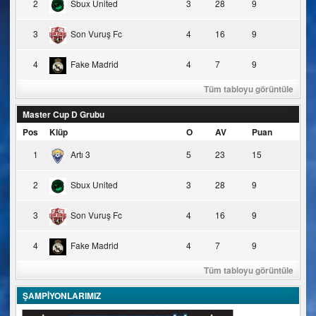
2
Sbux United
3
28
9
3
Son Vuruş Fc
4
16
9
4
Fake Madrid
4
7
9
Tüm tabloyu görüntüle
Master Cup D Grubu
Pos
Klüp
O
AV
Puan
1
Artı 3
5
23
15
2
Sbux United
3
28
9
3
Son Vuruş Fc
4
16
9
4
Fake Madrid
4
7
9
Tüm tabloyu görüntüle
ŞAMPİYONLARIMIZ