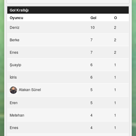
Gol Krallığı
Oyuncu
Gol
O
Deniz
10
2
Berke
7
2
Enes
7
2
Şuayip
6
1
İdris
6
1
Atakan Sünel
5
1
Eren
5
1
Metehan
4
1
Enes
4
1