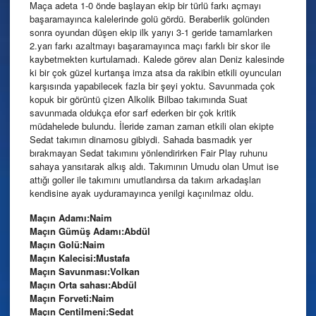
Maça adeta 1-0 önde başlayan ekip bir türlü farkı açmayı
başaramayınca kalelerinde golü gördü. Beraberlik golünden
sonra oyundan düşen ekip ilk yarıyı 3-1 geride tamamlarken
2.yarı farkı azaltmayı başaramayınca maçı farklı bir skor ile
kaybetmekten kurtulamadı. Kalede görev alan Deniz kalesinde
ki bir çok güzel kurtarışa imza atsa da rakibin etkili oyuncuları
karşısında yapabilecek fazla bir şeyi yoktu. Savunmada çok
kopuk bir görüntü çizen Alkolik Bilbao takımında Suat
savunmada oldukça efor sarf ederken bir çok kritik
müdahelede bulundu. İleride zaman zaman etkili olan ekipte
Sedat takımın dinamosu gibiydi. Sahada basmadık yer
bırakmayan Sedat takımını yönlendirirken Fair Play ruhunu
sahaya yansıtarak alkış aldı. Takımının Umudu olan Umut ise
attığı goller ile takımını umutlandırsa da takım arkadaşları
kendisine ayak uyduramayınca yenilgi kaçınılmaz oldu.
Maçın Adamı:Naim
Maçın Gümüş Adamı:Abdül
Maçın Golü:Naim
Maçın Kalecisi:Mustafa
Maçın Savunması:Volkan
Maçın Orta sahası:Abdül
Maçın Forveti:Naim
Maçın Centilmeni:Sedat