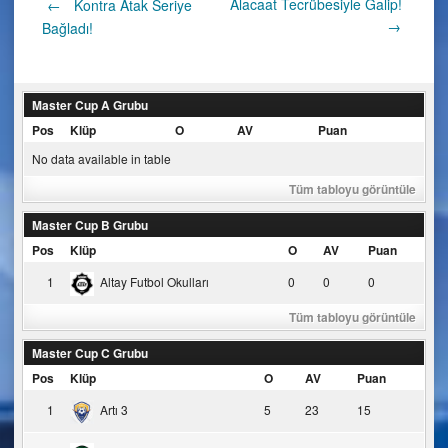
Post
Alacaat Tecrübesiyle Galip!
←
Kontra Atak Seriye
→
Bağladı!
navigation
Master Cup A Grubu
Pos
Klüp
O
AV
Puan
No data available in table
Tüm tabloyu görüntüle
Master Cup B Grubu
Pos
Klüp
O
AV
Puan
1
Altay Futbol Okulları
0
0
0
Tüm tabloyu görüntüle
Master Cup C Grubu
Pos
Klüp
O
AV
Puan
1
Artı 3
5
23
15