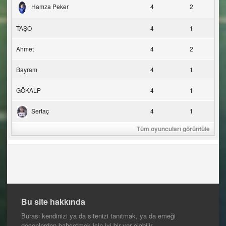
Hamza Peker
4
2
TAŞO
4
1
Ahmet
4
2
Bayram
4
1
GÖKALP
4
1
Sertaç
4
1
Tüm oyuncuları görüntüle
Bu site hakkında
Burası kendinizi ya da sitenizi tanıtmak, ya da emeği
geçenlerden bahsetmek için iyi bir yer olabilir.