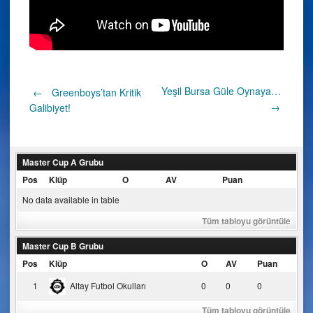
Post
Yeşil Bursa Güle Oynaya…
←
Greenboys’tan Kritik
→
Galibiyet!
navigation
Master Cup A Grubu
Pos
Klüp
O
AV
Puan
No data available in table
Tüm tabloyu görüntüle
Master Cup B Grubu
Pos
Klüp
O
AV
Puan
1
Altay Futbol Okulları
0
0
0
Tüm tabloyu görüntüle