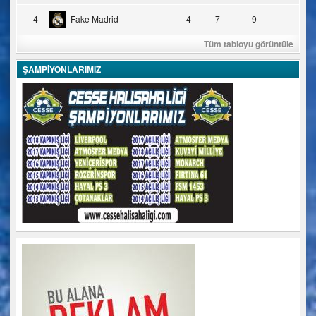
4
Fake Madrid
4
7
9
Tüm tabloyu görüntüle
ŞAMPİYONLARIMIZ