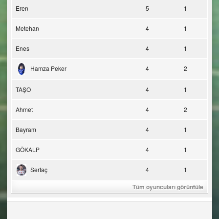
Eren
5
1
Metehan
4
1
Enes
4
1
Hamza Peker
4
2
TAŞO
4
1
Ahmet
4
2
Bayram
4
1
GÖKALP
4
1
Sertaç
4
1
Tüm oyuncuları görüntüle