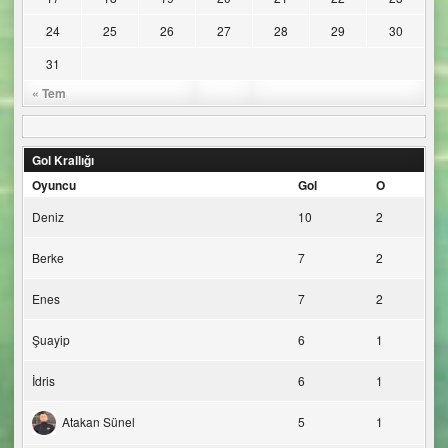
24
25
26
27
28
29
30
31
« Tem
Gol Krallığı
Oyuncu
Gol
O
Deniz
10
2
Berke
7
2
Enes
7
2
Şuayip
6
1
İdris
6
1
Atakan Sünel
5
1