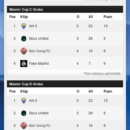
Master Cup C Grubu
Pos
Klüp
O
AV
Puan
1
Artı 3
5
23
15
2
Sbux United
3
28
9
3
Son Vuruş Fc
4
16
9
4
Fake Madrid
4
7
9
Tüm tabloyu görüntüle
Master Cup D Grubu
Pos
Klüp
O
AV
Puan
1
Artı 3
5
23
15
2
Sbux United
3
28
9
3
Son Vuruş Fc
4
16
9