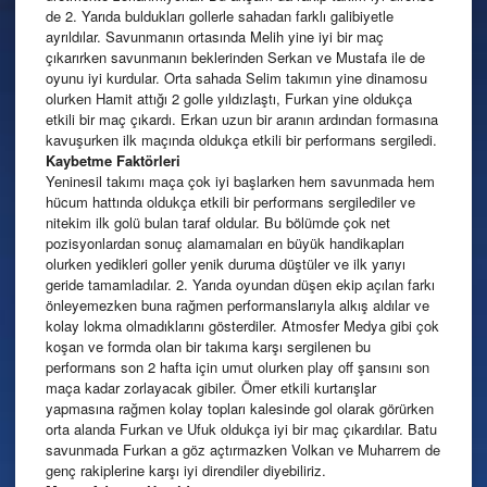
de 2. Yarıda buldukları gollerle sahadan farklı galibiyetle
ayrıldılar. Savunmanın ortasında Melih yine iyi bir maç
çıkarırken savunmanın beklerinden Serkan ve Mustafa ile de
oyunu iyi kurdular. Orta sahada Selim takımın yine dinamosu
olurken Hamit attığı 2 golle yıldızlaştı, Furkan yine oldukça
etkili bir maç çıkardı. Erkan uzun bir aranın ardından formasına
kavuşurken ilk maçında oldukça etkili bir performans sergiledi.
Kaybetme Faktörleri
Yeninesil takımı maça çok iyi başlarken hem savunmada hem
hücum hattında oldukça etkili bir performans sergilediler ve
nitekim ilk golü bulan taraf oldular. Bu bölümde çok net
pozisyonlardan sonuç alamamaları en büyük handikapları
olurken yedikleri goller yenik duruma düştüler ve ilk yarıyı
geride tamamladılar. 2. Yarıda oyundan düşen ekip açılan farkı
önleyemezken buna rağmen performanslarıyla alkış aldılar ve
kolay lokma olmadıklarını gösterdiler. Atmosfer Medya gibi çok
koşan ve formda olan bir takıma karşı sergilenen bu
performans son 2 hafta için umut olurken play off şansını son
maça kadar zorlayacak gibiler. Ömer etkili kurtarışlar
yapmasına rağmen kolay topları kalesinde gol olarak görürken
orta alanda Furkan ve Ufuk oldukça iyi bir maç çıkardılar. Batu
savunmada Furkan a göz açtırmazken Volkan ve Muharrem de
genç rakiplerine karşı iyi direndiler diyebiliriz.