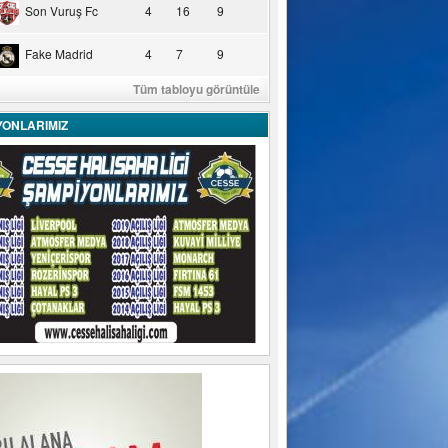
Son Vuruş Fc
4
16
9
Fake Madrid
4
7
9
Tüm tabloyu görüntüle
YONLARIMIZ