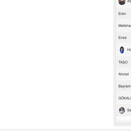
At
Eren
Meteha
Enes
H
TAŞO
Ahmet
Bayram
GÖKAL
Se