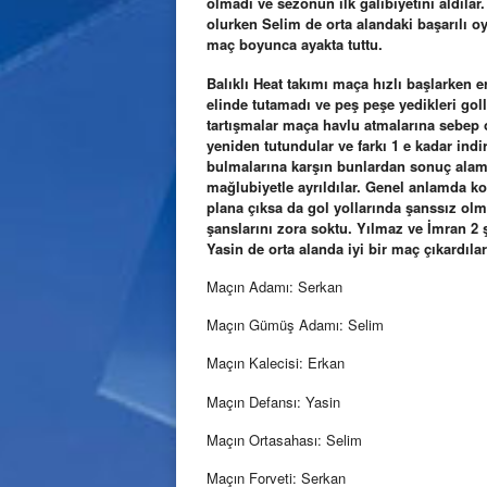
olmadı ve sezonun ilk galibiyetini aldılar
olurken Selim de orta alandaki başarılı oy
maç boyunca ayakta tuttu.
Balıklı Heat takımı maça hızlı başlarken 
elinde tutamadı ve peş peşe yedikleri goll
tartışmalar maça havlu atmalarına sebep 
yeniden tutundular ve farkı 1 e kadar ind
bulmalarına karşın bunlardan sonuç alam
mağlubiyetle ayrıldılar. Genel anlamda k
plana çıksa da gol yollarında şanssız ol
şanslarını zora soktu. Yılmaz ve İmran 2 
Yasin de orta alanda iyi bir maç çıkardılar 
Maçın Adamı: Serkan
Maçın Gümüş Adamı: Selim
Maçın Kalecisi: Erkan
Maçın Defansı: Yasin
Maçın Ortasahası: Selim
Maçın Forveti: Serkan