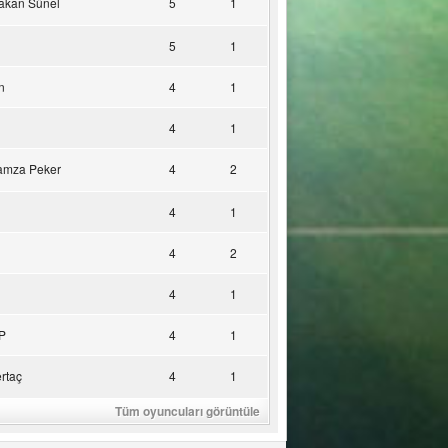
akan Sünel
5
1
5
1
n
4
1
4
1
amza Peker
4
2
4
1
4
2
4
1
P
4
1
rtaç
4
1
Tüm oyuncuları görüntüle