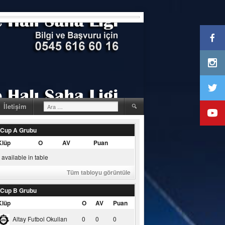
Arama:
İletişim
 Cup A Grubu
Klüp
O
AV
Puan
available in table
Tüm tabloyu görüntüle
 Cup B Grubu
Klüp
O
AV
Puan
Altay Futbol Okulları
0
0
0