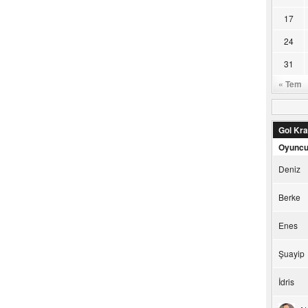
17
24
31
« Tem
Gol Kral
Oyunc
Deniz
Berke
Enes
Şuayip
İdris