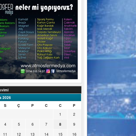
kvimi
s 2026
S
Ç
P
C
C
P
1
2
4
5
6
7
8
9
11
12
13
14
15
16