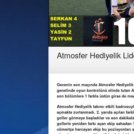
Atmosfer Hediyelik Lide
Gecenin son maçında Atmosfer Hediyelik il
genelinde oyun kontrolünü elinde tutan At
son bölümlere 1 farkla üstün girse de maç
Atmosfer Hediyelik takımı etkili kadrosuy
açmakta zorlanmadı. 2. yarıda açılan fark
goller görmeye başladılar ve son dakikala
gollerle yeniden farkı açan ekip sahadan 1
cömertçe harcayan ekip bu pozisyonları s