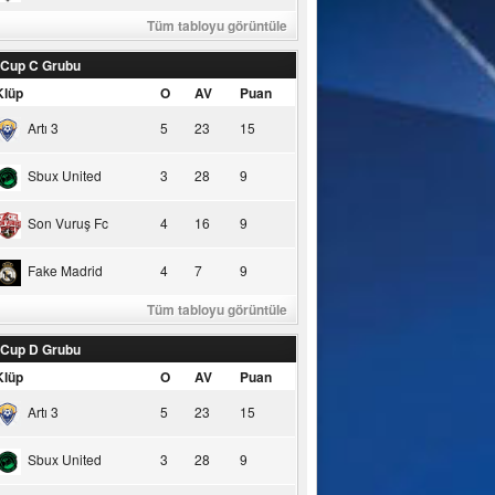
Tüm tabloyu görüntüle
 Cup C Grubu
Klüp
O
AV
Puan
Artı 3
5
23
15
Sbux United
3
28
9
Son Vuruş Fc
4
16
9
Fake Madrid
4
7
9
Tüm tabloyu görüntüle
 Cup D Grubu
Klüp
O
AV
Puan
Artı 3
5
23
15
Sbux United
3
28
9