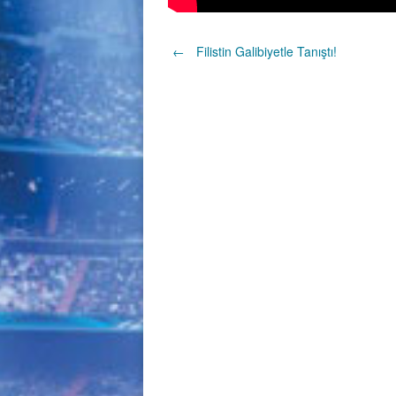
Post
←
Filistin Galibiyetle Tanıştı!
navigation