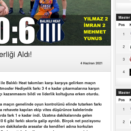
Master
Pos
1
2
rliği Aldı!
3
4 Haziran 2021
4
e Balıklı Heat takımları karşı karşıya gelirken maçın
mosfer Hediyelik farkı 3 4 e kadar çıkarmalarına karşın
Master
ı kazanmasını bildi ve liderlik koltuğuna erken oturdu.
Pos
la maçın genelinde oyun kontrolünü elinde tutarken farkı
1
la rehavete kapılan ekip vites düşürünce kalelerinde
rda fark 1 e kadar indi. Uzatma dakikalarında gelen
0 6 gibi farklı skorla galip ayrıldı. Birçok net pozisyonu
2
on dakikalarda arasalar da kendileri adına korkulan