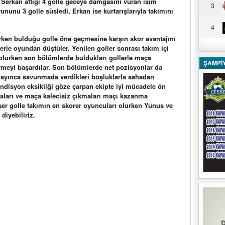
. Serkan attığı 4 golle geceye damgasını vuran isim
3
ununu 3 golle süsledi, Erkan ise kurtarışlarıyla takımını
4
erken bulduğu golle öne geçmesine karşın skor avantajını
erle oyundan düştüler. Yenilen goller sonrası takım içi
olurken son bölümlerde buldukları gollerle maça
ŞAMPİ
irmeyi başardılar. Son bölümlerde net pozisyonlar da
ayınca savunmada verdikleri boşluklarla sahadan
ondisyon eksikliği göze çarpan ekipte iyi mücadele ön
maları ve maça kalecisiz çıkmaları maçı kazanma
şer golle takımın en skorer oyuncuları olurken Yunus ve
diyebiliriz.