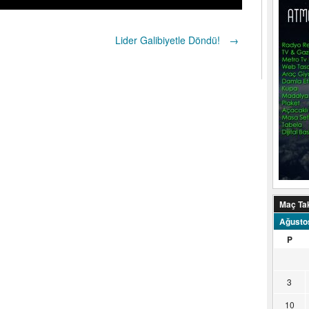
Lider Galibiyetle Döndü!
→
Maç Ta
Ağusto
P
3
10