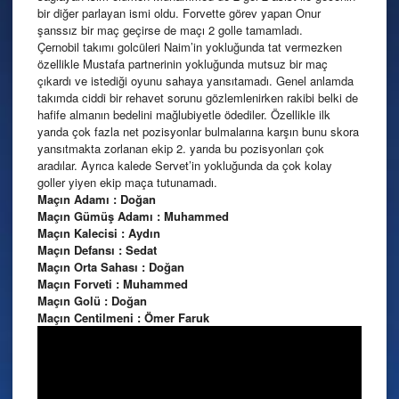
bir diğer parlayan ismi oldu. Forvette görev yapan Onur
şanssız bir maç geçirse de maçı 2 golle tamamladı.
Çernobil takımı golcüleri Naim’in yokluğunda tat vermezken
özellikle Mustafa partnerinin yokluğunda mutsuz bir maç
çıkardı ve istediği oyunu sahaya yansıtamadı. Genel anlamda
takımda ciddi bir rehavet sorunu gözlemlenirken rakibi belki de
hafife almanın bedelini mağlubiyetle ödediler. Özellikle ilk
yarıda çok fazla net pozisyonlar bulmalarına karşın bunu skora
yansıtmakta zorlanan ekip 2. yarıda bu pozisyonları çok
aradılar. Ayrıca kalede Servet’in yokluğunda da çok kolay
goller yiyen ekip maça tutunamadı.
Maçın Adamı : Doğan
Maçın Gümüş Adamı : Muhammed
Maçın Kalecisi : Aydın
Maçın Defansı : Sedat
Maçın Orta Sahası : Doğan
Maçın Forveti : Muhammed
Maçın Golü : Doğan
Maçın Centilmeni : Ömer Faruk