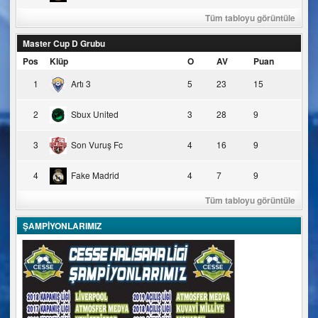
Tüm tabloyu görüntüle
Master Cup D Grubu
Pos
Klüp
O
AV
Puan
1
Artı 3
5
23
15
2
Sbux United
3
28
9
3
Son Vuruş Fc
4
16
9
4
Fake Madrid
4
7
9
Tüm tabloyu görüntüle
ŞAMPİYONLARIMIZ