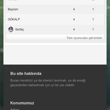
Bayram
4
1
GÖKALP
4
1
Sertaç
4
1
Tüm oyuncuları görüntüle
Bu site hakkında
Burası kendinizi ya da sitenizi tanıtmak, ya da emeği
geçenlerden bahsetmek için iyi bir yer olabilir.
Konumumuz
Adres