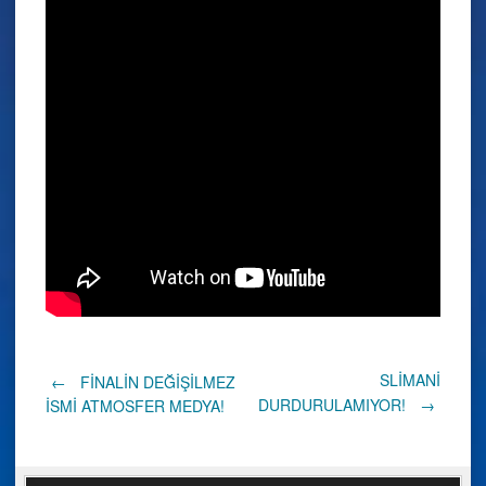
Post
SLİMANİ
←
FİNALİN DEĞİŞİLMEZ
DURDURULAMIYOR!
→
İSMİ ATMOSFER MEDYA!
navigation