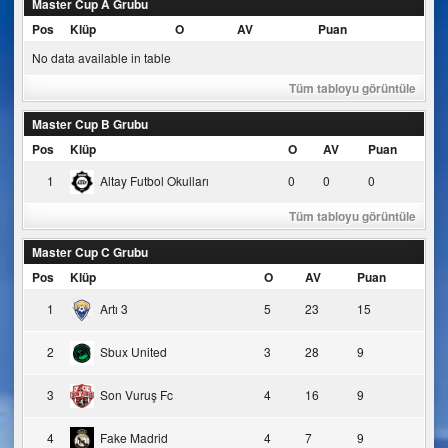
Master Cup A Grubu
Pos
Klüp
O
AV
Puan
No data available in table
Tüm tabloyu görüntüle
Master Cup B Grubu
Pos
Klüp
O
AV
Puan
1
Altay Futbol Okulları
0
0
0
Tüm tabloyu görüntüle
Master Cup C Grubu
Pos
Klüp
O
AV
Puan
1
Artı 3
5
23
15
2
Sbux United
3
28
9
3
Son Vuruş Fc
4
16
9
4
Fake Madrid
4
7
9