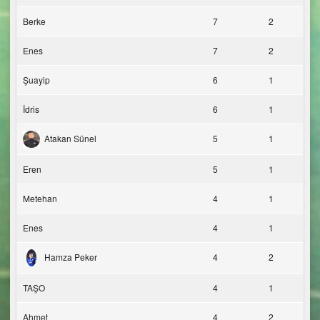
Berke
7
2
Enes
7
2
Şuayip
6
1
İdris
6
1
Atakan Sünel
5
1
Eren
5
1
Metehan
4
1
Enes
4
1
Hamza Peker
4
2
TAŞO
4
1
Ahmet
4
2