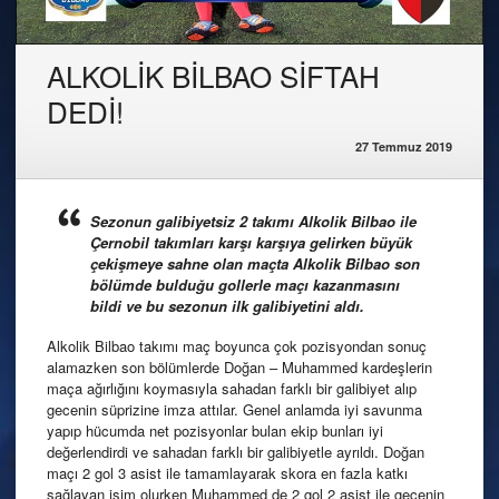
ALKOLİK BİLBAO SİFTAH
DEDİ!
27 Temmuz 2019
Sezonun galibiyetsiz 2 takımı Alkolik Bilbao ile
Çernobil takımları karşı karşıya gelirken büyük
çekişmeye sahne olan maçta Alkolik Bilbao son
bölümde bulduğu gollerle maçı kazanmasını
bildi ve bu sezonun ilk galibiyetini aldı.
Alkolik Bilbao takımı maç boyunca çok pozisyondan sonuç
alamazken son bölümlerde Doğan – Muhammed kardeşlerin
maça ağırlığını koymasıyla sahadan farklı bir galibiyet alıp
gecenin süprizine imza attılar. Genel anlamda iyi savunma
yapıp hücumda net pozisyonlar bulan ekip bunları iyi
değerlendirdi ve sahadan farklı bir galibiyetle ayrıldı. Doğan
maçı 2 gol 3 asist ile tamamlayarak skora en fazla katkı
sağlayan isim olurken Muhammed de 2 gol 2 asist ile gecenin