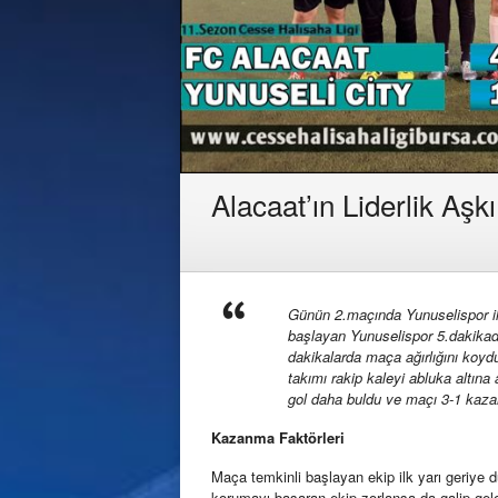
Alacaat’ın Liderlik Aşkı
Günün 2.maçında Yunuselispor ile
başlayan Yunuselispor 5.dakikad
dakikalarda maça ağırlığını koydu
takımı rakip kaleyi abluka altına
gol daha buldu ve maçı 3-1 kaza
Kazanma Faktörleri
Maça temkinli başlayan ekip ilk yarı geriye 
korumayı başaran ekip zorlansa da galip gel