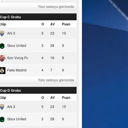
Tüm tabloyu görüntüle
 Cup C Grubu
Klüp
O
AV
Puan
Artı 3
5
23
15
Sbux United
3
28
9
Son Vuruş Fc
4
16
9
Fake Madrid
4
7
9
Tüm tabloyu görüntüle
 Cup D Grubu
Klüp
O
AV
Puan
Artı 3
5
23
15
Sbux United
3
28
9