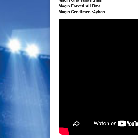
Maçın Forveti:Ali Rıza
Maçın Centilmeni:Ayhan