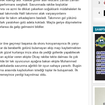
3
r performans sergiledi. Savunmada rakibe boşluklar
sı ve azmi ile dikkat çekerken soğukkanlı müdahaleleri ile
4
caat takımında Halil takımının atak varyasyonlarını
aslar ile takım arkadaşlarını besledi. Takımının gol yükünü
 ile fark yaratırken golü adeta kokladı. Maçta geriye düşmelerine
ansa da galip gelmesini bildiler.
ŞAMPİ
or öne geçmeyi başarsa da skoru koruyamayınca ilk yarıyı
salar da beraberlik golünü bulamayan ekip maçı kaybetmekten
ok güzel kurtarışa imza atsa da yediği gollerde yapabilecek
 açıklar veren ekipte Olcay rakibe tekte dalması ile çok
 İleride bir tek oyuncunun ayağına bakan ekipte Muhammed
dakikalarda savunma ağırlıklı bir oyun sahaya yansıttı. Bugün
 arasında kaybolurken istediği toplar ile buluşamadı. İlk
remeyince yenilgi kaçınılmaz oldu.