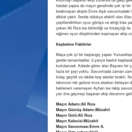
hatalar yapsa da maçın genelinde çok iyi bi
bırakmayan ekipte Emre Aşık savunmadaki hır
dikkat çekti. İleride oldukça efektif olan Ala
çeşitlendirirken oyun görüşü ve attığı klas p
çeken Ali Rıza ise bitiriciliği ve fırsatçılığı
rağmen oyun disiplininden kopmayan ekip zorl
Kaybetme Faktörler
Maça çok iyi bir başlangıç yapan Yunuselisp
geride tamamladılar. 2.yarıya baskılı başla
kurtulamadı. Kalede görev alan Bayram bir ç
fazla bir şeyi yoktu. Savunmada zaman zaman
kolay geçildi ve rakibe boş alanlar bıraktı.
takımının tek golüne imza atarken ilerleyen 
bekleneni veremeyen Ayhan ise rakip savunma
yarı öne geçmeyi başaran ekip devamını geti
Maçın Adamı:Ali Rıza
Maçın Gümüş Adamı:Mücahit
Maçın Golü:Ali Rıza
Maçın Kalecisi:Mücahit
Maçın Savunması:Emre A.
Maçın Orta sahası:Halil