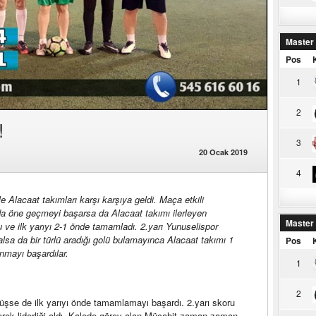
Master
Pos
1
2
!
3
20 Ocak 2019
4
 Alacaat takımları karşı karşıya geldi. Maça etkili
a öne geçmeyi başarsa da Alacaat takımı ilerleyen
Master
 ve ilk yarıyı 2-1 önde tamamladı. 2.yarı Yunuselispor
 alsa da bir türlü aradığı golü bulamayınca Alacaat takımı 1
Pos
nmayı başardılar.
1
2
düşse de ilk yarıyı önde tamamlamayı başardı. 2.yarı skoru
erek liderliği aldı. Kalede görev alan Mücahit zaman zaman