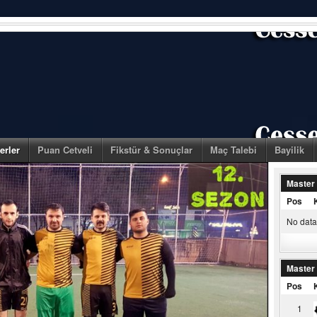
erler
Puan Cetveli
Fikstür & Sonuçlar
Maç Talebi
Bayilik
Master
Pos
No data 
Master
Pos
1