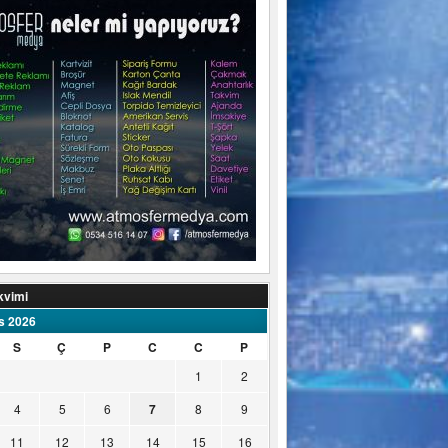
kvimi
s 2026
S
Ç
P
C
C
P
1
2
4
5
6
7
8
9
11
12
13
14
15
16