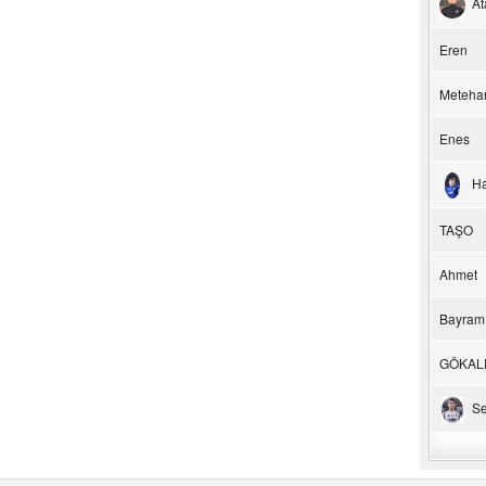
At
Eren
Meteha
Enes
H
TAŞO
Ahmet
Bayram
GÖKAL
Se