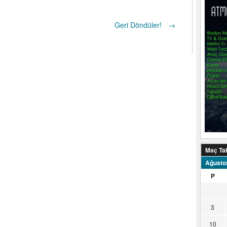
Geri Döndüler!
→
Maç Ta
Ağusto
P
3
10