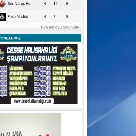
Son Vuruş Fc
4
16
9
Fake Madrid
4
7
9
Tüm tabloyu görüntüle
YONLARIMIZ