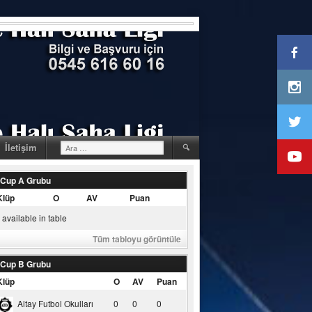
Arama:
İletişim
 Cup A Grubu
Klüp
O
AV
Puan
available in table
Tüm tabloyu görüntüle
 Cup B Grubu
Klüp
O
AV
Puan
Altay Futbol Okulları
0
0
0