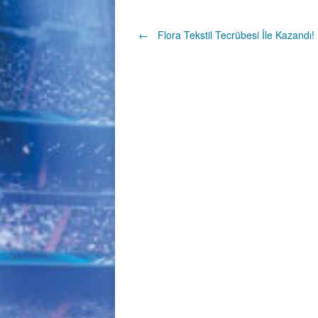
Post
←
Flora Tekstil Tecrübesi İle Kazandı!
navigation