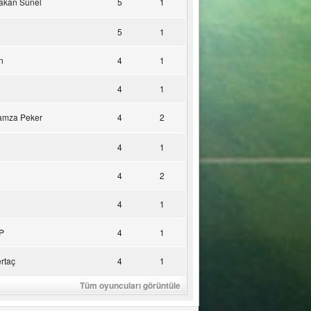
akan Sünel
5
1
5
1
n
4
1
4
1
amza Peker
4
2
4
1
4
2
4
1
P
4
1
rtaç
4
1
Tüm oyuncuları görüntüle