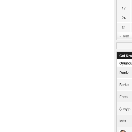
17
24
31
« Tem
Gol Kral
Oyunc
Deniz
Berke
Enes
Şuayip
İdris