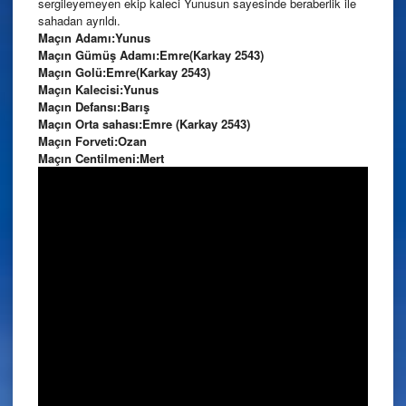
sergileyemeyen ekip kaleci Yunusun sayesinde beraberlik ile
sahadan ayrıldı.
Maçın Adamı:Yunus
Maçın Gümüş Adamı:Emre(Karkay 2543)
Maçın Golü:Emre(Karkay 2543)
Maçın Kalecisi:Yunus
Maçın Defansı:Barış
Maçın Orta sahası:Emre (Karkay 2543)
Maçın Forveti:Ozan
Maçın Centilmeni:Mert