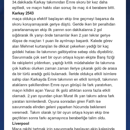
34.dakikada Karkay takımından Emre skoru bir kez daha
eşitledi, ve maçın hakkı olan sonuç ile maç 4-4 berabere bitti.
Karkay 2543
maça oldukça efektif başlayan ekip öne geçmeyi başarsa da
skoru koruyamayarak geriye düştü. Geride iken bir penaltıdan
yararlanamayan ekip ilk yarının son dakikalarına 2 gol
sığdırarak ilk yarıyı önde tamamlar iken 2.yarı tekrar geriye
düşse de maçtan 1 puan ile ayrılmayı başardı. Kalede görev
alan Mehmet kurtarışları ile dikkat çekerken yediği bir kaç
goldeki hatası ile takımının galibiyetine sebep oldu diyebiliriz.
Savunmada çok sert bir oyun ortaya koyan ekipte Barış fiziği
ile rakiplerini yıldırırken, yaptığı kritik müdahaleler ile takımına
çok katkısı olurken zaman zaman ileriye çıkarak golü de arasa
da bir türlü aradığı golü bulamadı. İleride oldukça etkili isimlere
sahip olan Karkayda Emre takımının en etkili ismiydi, takımının
ataklarını şekillendiren Emre oyun görüşü ile fark yaratırken,
maçın kilidini açan Yavuz ilk golü attıktan sonra fazla etkili
olamadı. 2.yarı oyundan çıkan Murat ilk yarı takımı adına fark
yaratan isimlerdendi. Oyuna sonradan giren Fatih ise
savunmada elinden geleni yaparken hücumda bekleneni
veremedi. Takım olarak iyi bir oyun ortaya koyan ekip öne
geçtikten sonra farkı açamayınca beraberliğe talim oldu.
Liverpool
Maça rakibi tartmak için savunmada başlayan ekip kalesinde