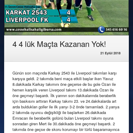
4 4 lük Maçta Kazanan Yok!
21 Eylül 2018
Günün son maçında Karkay 2543 ile Liverpool takımları karşı
karşıya geldi. 2 takımda beni maça etkili başlar iken Yavuz
8.dakikada Karkay takımını öne geçerse de bu gole Ozan ile
hemen karşılık veren Liverpool takımı 13.dakikada Ozan ile
öne geçmeyi başardı. İlk yarının son dakikalarında beraberlik
için baskısını arttıran Karkay takımı 23. ve 24.dakikalarda art
arda buldukları goller ile ilk yarıyı 3-2 önde tamamladı. 2.yarıya
2 takımda oyuncu değişikliği ile başlarken 26.dakikada
Emracan ile beraberlik golünü bulan Liverpool takımı oyuna
sonradan giren Mert ile 30.dakikada öne geçmeyi başardı. 2
takımda öne geçse de skoru korumayı bir türlü başaramayınca