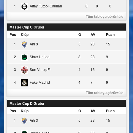
1
Altay Futbol Okulları
0
0
0
Tüm tabloyu görüntüle
Master Cup C Grubu
Pos
Klüp
O
AV
Puan
1
Artı 3
5
23
15
2
Sbux United
3
28
9
3
Son Vuruş Fc
4
16
9
4
Fake Madrid
4
7
9
Tüm tabloyu görüntüle
Master Cup D Grubu
Pos
Klüp
O
AV
Puan
1
Artı 3
5
23
15
2
Sbux United
3
28
9