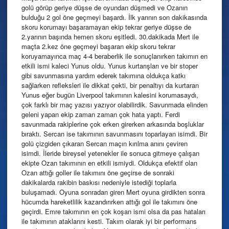
golü görüp geriye düşse de oyundan düşmedi ve Ozanın
bulduğu 2 gol öne geçmeyi başardı. İlk yarının son dakikasında
skoru korumayı başaramayan ekip tekrar geriye düşse de
2.yarının başında hemen skoru eşitledi. 30.dakikada Mert ile
maçta 2.kez öne geçmeyi başaran ekip skoru tekrar
koruyamayınca maç 4-4 beraberlik ile sonuçlanırken takımın en
etkili ismi kaleci Yunus oldu. Yunus kurtarışları ve bir stoper
gibi savunmasına yardım ederek takımına oldukça katkı
sağlarken refleksleri ile dikkat çekti, bir penaltıyı da kurtaran
Yunus eğer bugün Liverpool takımının kalesini korumasaydı,
çok farklı bir maç yazısı yazıyor olabilirdik. Savunmada elinden
geleni yapan ekip zaman zaman çok hata yaptı. Ferdi
savunmada rakiplerine çok erken girerken arkasında boşluklar
bıraktı. Sercan ise takımının savunmasını toparlayan isimdi. Bir
golü çizgiden çıkaran Sercan maçın kırılma anını çeviren
isimdi. İleride bireysel yetenekler ile sonuca gitmeye çalışan
ekipte Ozan takımının en etkili ismiydi. Oldukça efektif olan
Ozan attığı goller ile takımını öne geçirse de sonraki
dakikalarda rakibin baskısı nedeniyle istediği toplarla
buluşamadı. Oyuna sonradan giren Mert oyuna girdikten sonra
hücumda hareketlilik kazandırırken attığı gol ile takımını öne
geçirdi. Emre takımının en çok koşan ismi olsa da pas hataları
ile takımının ataklarını kesti. Takım olarak iyi bir performans