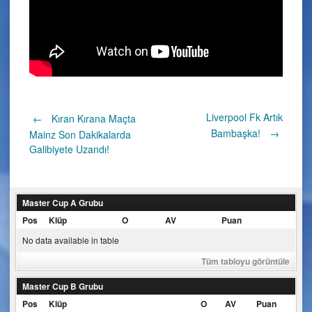
Post
Liverpool Fk Artık
←
Kıran Kırana Maçta
Bambaşka!
→
Mainz Son Dakikalarda
Galibiyete Uzandı!
navigation
Master Cup A Grubu
Pos
Klüp
O
AV
Puan
No data available in table
Tüm tabloyu görüntüle
Master Cup B Grubu
Pos
Klüp
O
AV
Puan