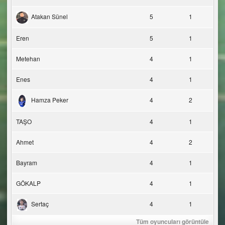
Atakan Sünel
5
1
Eren
5
1
Metehan
4
1
Enes
4
1
Hamza Peker
4
2
TAŞO
4
1
Ahmet
4
2
Bayram
4
1
GÖKALP
4
1
Sertaç
4
1
Tüm oyuncuları görüntüle