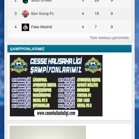
3
Son Vuruş Fc
4
16
9
4
Fake Madrid
4
7
9
Tüm tabloyu görüntüle
ŞAMPİYONLARIMIZ