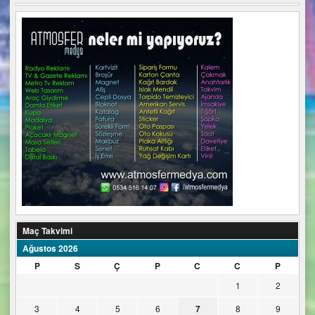
Maç Takvimi
Ağustos 2026
P
S
Ç
P
C
C
P
1
2
3
4
5
6
7
8
9