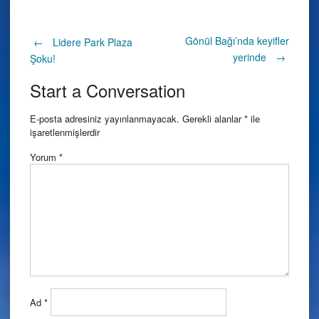
Post
Gönül Bağı’nda keyifler
←
Lidere Park Plaza
yerinde
→
Şoku!
navigation
Start a Conversation
E-posta adresiniz yayınlanmayacak.
Gerekli alanlar
*
ile
işaretlenmişlerdir
Yorum
*
Ad
*