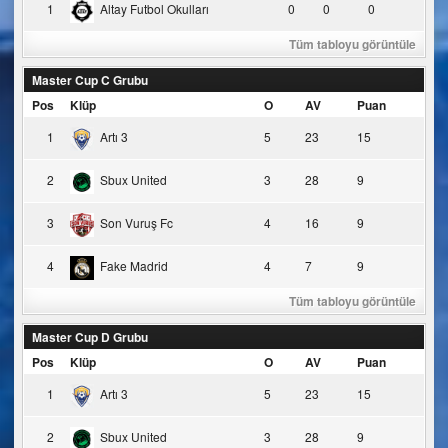
1
Altay Futbol Okulları
0
0
0
Tüm tabloyu görüntüle
Master Cup C Grubu
Pos
Klüp
O
AV
Puan
1
Artı 3
5
23
15
2
Sbux United
3
28
9
3
Son Vuruş Fc
4
16
9
4
Fake Madrid
4
7
9
Tüm tabloyu görüntüle
Master Cup D Grubu
Pos
Klüp
O
AV
Puan
1
Artı 3
5
23
15
2
Sbux United
3
28
9