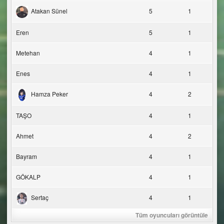
Atakan Sünel
5
1
Eren
5
1
Metehan
4
1
Enes
4
1
Hamza Peker
4
2
TAŞO
4
1
Ahmet
4
2
Bayram
4
1
GÖKALP
4
1
Sertaç
4
1
Tüm oyuncuları görüntüle