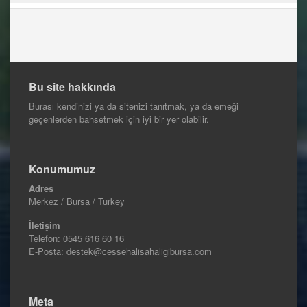
Bu site hakkında
Burası kendinizi ya da sitenizi tanıtmak, ya da emeği
geçenlerden bahsetmek için iyi bir yer olabilir.
Konumumuz
Adres
Merkez / Bursa / Turkey
İletişim
Telefon:
0545 616 60 16
E-Posta: destek@cessehalisahaligibursa.com
Meta