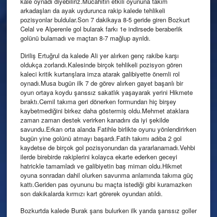
kale oynadı diyebiliriz.Mücahitin etkili oyununa takım
arkadaşları da ayak uydurunca rakip kalede tehlikeli
pozisyonlar buldular.Son 7 dakikaya 8-5 geride giren Bozkurt
Celal ve Alperenle gol bularak farkı 1e indirsede beraberlik
golünü bulamadı ve maçtan 8-7 mağlup ayrıldı.
Diriliş Ertuğrul da kalede Ali yer alırken genç rakibe karşı
oldukça zorlandı.Kalesinde birçok tehlikeli pozisyon gören
kaleci kritik kurtarışlara imza atarak galibiyette önemli rol
oynadı.Musa bugün ilk 7 de görev alırken gayet başarılı bir
oyun ortaya koydu şanssız sakatlık yaşayarak yerini Hikmete
bıraktı.Cemil takıma geri dönerken formundan hiç birşey
kaybetmediğini birkez daha göstermiş oldu.Mehmet ataklara
zaman zaman destek verirken kanadını da iyi şekilde
savundu.Erkan orta alanda Fatihle birlikte oyunu yönlendirirken
bugün yine golünü atmayı başardı.Fatih takımı adıba 2 gol
kaydetse de birçok gol pozisyonundan da yararlanamadı.Vehbi
ilerde birebirde rakiplerini kolayca ekarte ederken geceyi
hatrickle tamamladı ve galibiyetin baş mimarı oldu.Hikmet
oyuna sonradan dahil olurken savunma anlamında takıma güç
kattı.Geriden pas oyununu bu maçta istediği gibi kuramazken
son dakikalarda kırmızı kart görerek oyundan atıldı.
Bozkurtda kalede Burak şans bulurken ilk yarıda şanssız goller