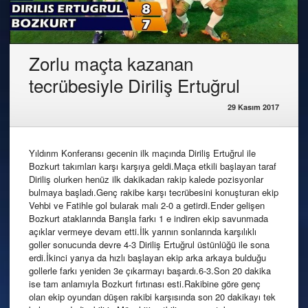
Zorlu maçta kazanan
tecrübesiyle Diriliş Ertuğrul
29 Kasım 2017
Yıldırım Konferansı gecenin ilk maçında Diriliş Ertuğrul ile
Bozkurt takımları karşı karşıya geldi.Maça etkili başlayan taraf
Diriliş olurken henüz ilk dakikadan rakip kalede pozisyonlar
bulmaya başladı.Genç rakibe karşı tecrübesini konuşturan ekip
Vehbi ve Fatihle gol bularak malı 2-0 a getirdi.Ender gelişen
Bozkurt ataklarında Barışla farkı 1 e indiren ekip savunmada
açıklar vermeye devam etti.İlk yarının sonlarında karşılıklı
goller sonucunda devre 4-3 Diriliş Ertuğrul üstünlüğü ile sona
erdi.İkinci yarıya da hızlı başlayan ekip arka arkaya bulduğu
gollerle farkı yeniden 3e çıkarmayı başardı.6-3.Son 20 dakika
ise tam anlamıyla Bozkurt fırtınası esti.Rakibine göre genç
olan ekip oyundan düşen rakibi karşısında son 20 dakikayı tek