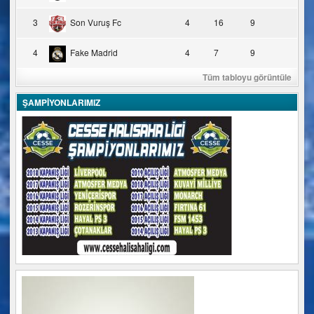
3
Son Vuruş Fc
4
16
9
4
Fake Madrid
4
7
9
Tüm tabloyu görüntüle
ŞAMPİYONLARIMIZ