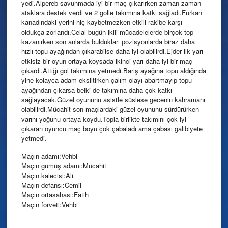
yedi.Alpereb savunmada iyi bir maç çıkarırken zaman zaman
ataklara destek verdi ve 2 golle takımına katkı sağladı.Furkan
kanadındaki yerini hiç kaybetmezken etkili rakibe karşı
oldukça zorlandı.Celal bugün ikili mücadelelerde birçok top
kazanırken son anlarda buldukları pozisyonlarda biraz daha
hızlı topu ayağından çıkarabilse daha iyi olabilirdi.Ejder ilk yarı
etkisiz bir oyun ortaya koysada ikinci yarı daha iyi bir maç
çıkardı.Attığı gol takımına yetmedi.Barış ayağına topu aldığında
yine kolayca adam eksiltirken çalım olayı abartmayıp topu
ayağından çıkarsa belki de takımına daha çok katkı
sağlayacak.Güzel oyununu asistle süslese gecenin kahramanı
olabilirdi.Mücahit son maçlardaki güzel oyununu sürdürürken
varını yoğunu ortaya koydu.Topla birlikte takımını çok iyi
çıkaran oyuncu maç boyu çok çabaladı ama çabası galibiyete
yetmedi.
Maçın adamı:Vehbi
Maçın gümüş adamı:Mücahit
Maçın kalecisi:Ali
Maçın defansı:Cemil
Maçın ortasahası:Fatih
Maçın forveti:Vehbi