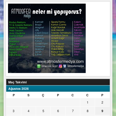
Maç Takvimi
Ağustos 2026
P
S
Ç
P
C
C
P
1
2
3
4
5
6
7
8
9