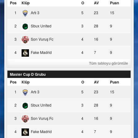
Pos
Klüp
O
AV
Puan
1
Artı 3
5
23
15
2
Sbux United
3
28
9
3
Son Vuruş Fc
4
16
9
4
Fake Madrid
4
7
9
Tüm tabloyu görüntüle
Master Cup D Grubu
Pos
Klüp
O
AV
Puan
1
Artı 3
5
23
15
2
Sbux United
3
28
9
3
Son Vuruş Fc
4
16
9
4
Fake Madrid
4
7
9