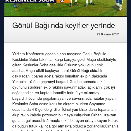
Gönül Bağı’nda keyifler yerinde
29 Kasım 2017
Yıldırım Konferansı gecenin son maçında Gönül Bağı ile
Keskinler Soba takımları karşı karşıya geldi.Maça eksikleriyle
çıkan Keskinler Soba özellikle Oskinin yokluğunu çok
aradılar.Maça etkili başlayan taraf Gönül Bağı oldu.İlk
dakikadan itibaren adeta rakibi bunaltan ekip 4.dakikada
Yakupla 1-0 öne geçmeyi başardı.Golden sonrada etkili
oyununu sürdüren ekip rakibin savunmadaki açıklarını çok iyi
değerlendirirken kaptan İsmaille farkı 2 ye çıkarmayı
başardı.Hücumda çoğalamayan ve savunmada hatalar yapan
Keskinler Soba adına kötü bir akşam olurken.Soyunma
odasına da 4-0 geride girdiler.İkinci yarı biraz daha toparlanan
ekip rakip kalede pozisyon bulmaya çalışırken Orhan uzaktan
şutlarla gol aradı.İlk 2 maçta etkili bir oyun ortaya koyan Faruk
da bugün tutuk kalınca gol atmakta oldukça zorlandılar.Orhanla