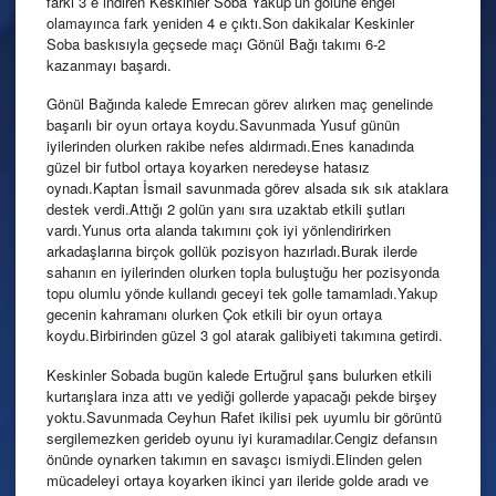
farkı 3 e indiren Keskinler Soba Yakup’un golüne engel
olamayınca fark yeniden 4 e çıktı.Son dakikalar Keskinler
Soba baskısıyla geçsede maçı Gönül Bağı takımı 6-2
kazanmayı başardı.
Gönül Bağında kalede Emrecan görev alırken maç genelinde
başarılı bir oyun ortaya koydu.Savunmada Yusuf günün
iyilerinden olurken rakibe nefes aldırmadı.Enes kanadında
güzel bir futbol ortaya koyarken neredeyse hatasız
oynadı.Kaptan İsmail savunmada görev alsada sık sık ataklara
destek verdi.Attığı 2 golün yanı sıra uzaktab etkili şutları
vardı.Yunus orta alanda takımını çok iyi yönlendirirken
arkadaşlarına birçok gollük pozisyon hazırladı.Burak ilerde
sahanın en iyilerinden olurken topla buluştuğu her pozisyonda
topu olumlu yönde kullandı geceyi tek golle tamamladı.Yakup
gecenin kahramanı olurken Çok etkili bir oyun ortaya
koydu.Birbirinden güzel 3 gol atarak galibiyeti takımına getirdi.
Keskinler Sobada bugün kalede Ertuğrul şans bulurken etkili
kurtarışlara inza attı ve yediği gollerde yapacağı pekde birşey
yoktu.Savunmada Ceyhun Rafet ikilisi pek uyumlu bir görüntü
sergilemezken gerideb oyunu iyi kuramadılar.Cengiz defansın
önünde oynarken takımın en savaşcı ismiydi.Elinden gelen
mücadeleyi ortaya koyarken ikinci yarı ileride golde aradı ve