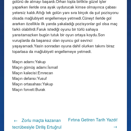
golünü de atmayı başardı.Orhan topla birlikte güzel işler
yaparken ileride ona ayak uydurucak kimse olmayınca çabası
yetersiz kaldı.Attığı tek golün yanı sıra birçok da şut pozisyonu
olsada mağlubiyeti engellemeye yetmedi.Cüneyt ileride gol
ararken özellikle ilk yarıda yakaladığı pozisyonlar gol olsa maç
farklı olabilirdi.Faruk istediği oyunu bir türlü sahaya
yansıtamazken bugün tutuk bir oyun ortaya koydu.Son
vuruşlarda da başarısız olan oyuncu gol sevinci
yaşayamadı.Yasin sonradan oyuna dahil olurken takımı biraz
toparlasa da mağlubiyeti engellemeye yetmedi.
Maçın adamı:Yakup
Maçın gümüş adamı:İsmail
Maçın kalecisi:Emrecan
Maçın defansı:Yusuf
Maçın ortasahası:Yakup
Maçın forveti:Burak
Post
Fırtına Getiren Tarih Yazdı!
←
Zorlu maçta kazanan
→
tecrübesiyle Diriliş Ertuğrul