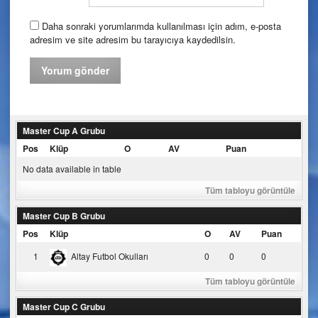
Daha sonraki yorumlarımda kullanılması için adım, e-posta
adresim ve site adresim bu tarayıcıya kaydedilsin.
Master Cup A Grubu
Pos
Klüp
O
AV
Puan
No data available in table
Tüm tabloyu görüntüle
Master Cup B Grubu
Pos
Klüp
O
AV
Puan
1
Altay Futbol Okulları
0
0
0
Tüm tabloyu görüntüle
Master Cup C Grubu