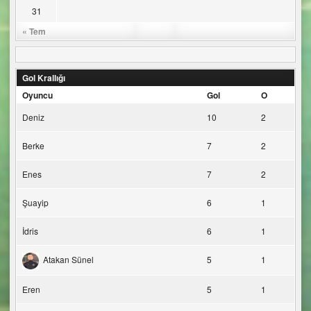
31
« Tem
Gol Krallığı
Oyuncu
Gol
O
Deniz
10
2
Berke
7
2
Enes
7
2
Şuayip
6
1
İdris
6
1
Atakan Sünel
5
1
Eren
5
1