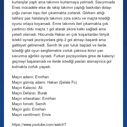
kurtarışlar yaptı ama takımını kurtarmaya yetmedi. Savunmada
Enes mücadele etse de rakip takımın yaptığı baskıdan dolayı
çoğu zaman topu ileri çıkarmakta zorlandı. Görkem attığı
talihsiz pas hatalarıyla takımını zora soktu ve maçta istediği
oyunu ortaya koyamadı. Emre takımını ileri çıkarmakta çok
yardımcı oldu maçta 1 gol atarak skora katkı sağladı ama
yeterli olamadı. Hücumda Hakan en çok koşanlardan biriydi
istekli oynadı pozisyonlara girip 2 gol atmayı başardı ama
galibiyeti getiremedi. Semih ilk yarı tutuk başladı ve ilerde
istediği gibi oyun sergilemekte zorluk çekince ikinci yarı
savunma ağırlıklı oynadı. Furkan pozisyonlara girse de kaleciyi
geçmeyi başaramadı ve ilerde istediği pasları alamayınca gol
bulmakta zorluk yaşadı.
Maçın adamı: Emirhan
Maçın gümüş adamı: Hakan (Şelale Fc)
Maçın Kalecisi: Ali
Maçın Defansı: Burak
Maçın ortasahası: Emirhan
Maçın forveti: Semih
Maçın golü: Emirhan
Maçın centilmeni: Emre
https://www.youtube.com/watch?