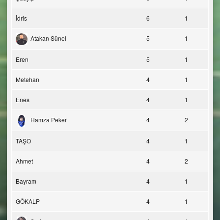
İdris
6
1
Atakan Sünel
5
1
Eren
5
1
Metehan
4
1
Enes
4
1
Hamza Peker
4
2
TAŞO
4
1
Ahmet
4
2
Bayram
4
1
GÖKALP
4
1