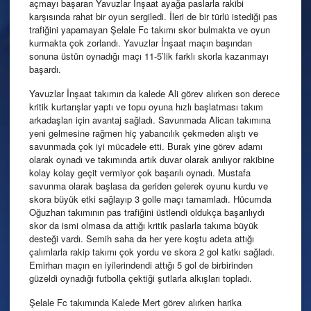
açmayı başaran Yavuzlar İnşaat ayağa paslarla rakibi
karşısında rahat bir oyun sergiledi. İleri de bir türlü istediği pas
trafiğini yapamayan Şelale Fc takımı skor bulmakta ve oyun
kurmakta çok zorlandı. Yavuzlar İnşaat maçın başından
sonuna üstün oynadığı maçı 11-5’lik farklı skorla kazanmayı
başardı.
Yavuzlar İnşaat takımın da kalede Ali görev alırken son derece
kritik kurtarışlar yaptı ve topu oyuna hızlı başlatması takım
arkadaşları için avantaj sağladı. Savunmada Alican takımına
yeni gelmesine rağmen hiç yabancılık çekmeden alıştı ve
savunmada çok iyi mücadele etti. Burak yine görev adamı
olarak oynadı ve takımında artık duvar olarak anılıyor rakibine
kolay kolay geçit vermiyor çok başarılı oynadı. Mustafa
savunma olarak başlasa da geriden gelerek oyunu kurdu ve
skora büyük etki sağlayıp 3 golle maçı tamamladı. Hücumda
Oğuzhan takımının pas trafiğini üstlendi oldukça başarılıydı
skor da ismi olmasa da attığı kritik paslarla takıma büyük
desteği vardı. Semih saha da her yere koştu adeta attığı
çalımlarla rakip takımı çok yordu ve skora 2 gol katkı sağladı.
Emirhan maçın en iyilerindendi attığı 5 gol de birbirinden
güzeldi oynadığı futbolla çektiği şutlarla alkışları topladı.
Şelale Fc takımında Kalede Mert görev alırken harika