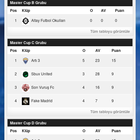
Master Cup B Grubu
Pos
Klüp
O
AV
Puan
1
Altay Futbol Okulları
0
0
0
Tüm tabloyu görüntüle
Master Cup C Grubu
Pos
Klüp
O
AV
Puan
1
Artı 3
5
23
15
2
Sbux United
3
28
9
3
Son Vuruş Fc
4
16
9
4
Fake Madrid
4
7
9
Tüm tabloyu görüntüle
Master Cup D Grubu
Pos
Klüp
O
AV
Puan