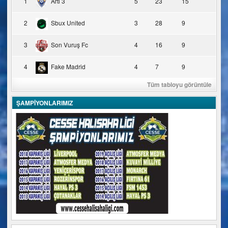
1
Artı 3
5
23
15
2
Sbux United
3
28
9
3
Son Vuruş Fc
4
16
9
4
Fake Madrid
4
7
9
Tüm tabloyu görüntüle
ŞAMPİYONLARIMIZ