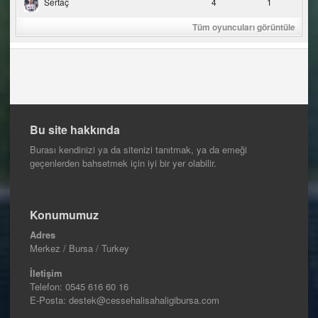
Sertaç
4
1
Tüm oyuncuları görüntüle
Bu site hakkında
Burası kendinizi ya da sitenizi tanıtmak, ya da emeği
geçenlerden bahsetmek için iyi bir yer olabilir.
Konumumuz
Adres
Merkez / Bursa / Turkey
İletişim
Telefon:
0545 616 60 16
E-Posta: destek@cessehalisahaligibursa.com