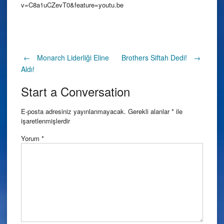
v=C8a1uCZevT0&feature=youtu.be
Post
←
Monarch Liderliği Eline
Brothers Siftah Dedi!
→
Aldı!
navigation
Start a Conversation
E-posta adresiniz yayınlanmayacak.
Gerekli alanlar
*
ile
işaretlenmişlerdir
Yorum
*