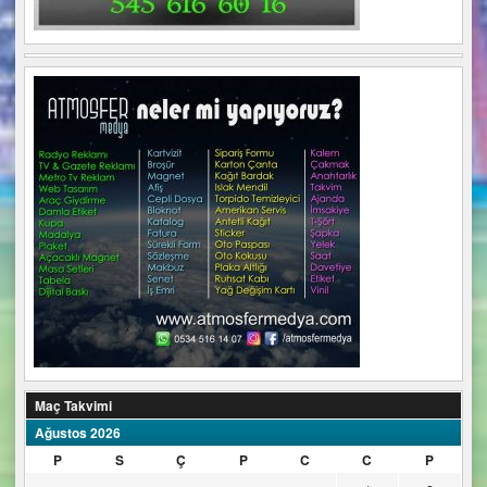
Maç Takvimi
Ağustos 2026
P
S
Ç
P
C
C
P