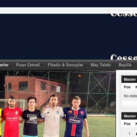
erler
Puan Cetveli
Fikstür & Sonuçlar
Maç Talebi
Bayilik
Master
Pos
No data 
Master
Pos
1