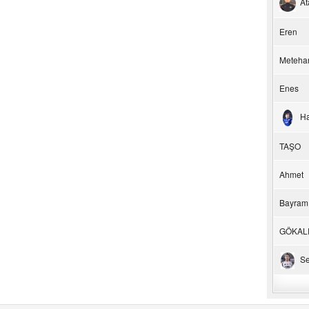
At
Eren
Meteha
Enes
H
TAŞO
Ahmet
Bayram
GÖKAL
Se