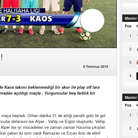
Master
Pos
1
2
!
3
9 Temmuz 2019
4
 Kaos takımı beklenmediği bir skor ile play off lara
nradan açıldığı maçta , Vurguncular beş farklık bir
Master
Pos
1
 maça başladı. Orhan dakika 31 de attığı penaltı golü ile gol
ncular defansını ise Alper , Vahip ve Ergün oluşturdu. Vahip
en Alper ise iyi mücadelesi ve zaman zaman hücuma çıkışları
2
kat çeken iki isim vardı Ramazan ve Ercan ikisi de etkili