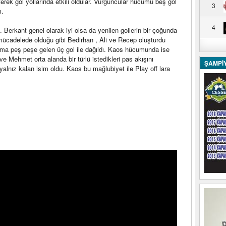
terek gol yollarında etkili oldular. Vurguncular hücumu beş gol
3
ı.
4
 Berkant genel olarak iyi olsa da yenilen gollerin bir çoğunda
 mücadelede olduğu gibi Bedirhan , Ali ve Recep oluşturdu
a peş peşe gelen üç gol ile dağıldı. Kaos hücumunda ise
Mehmet orta alanda bir türlü istedikleri pas akışını
ŞAMPİ
alnız kalan isim oldu. Kaos bu mağlubiyet ile Play off lara