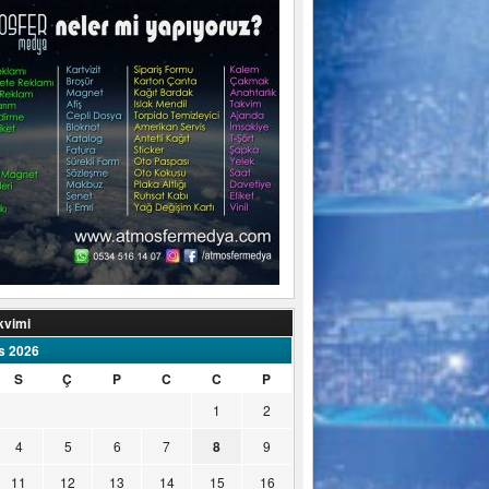
kvimi
s 2026
S
Ç
P
C
C
P
1
2
4
5
6
7
8
9
11
12
13
14
15
16