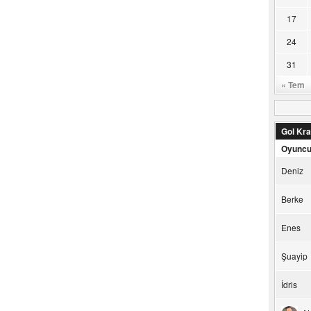
17
24
31
« Tem
Gol Kral
Oyunc
Deniz
Berke
Enes
Şuayip
İdris