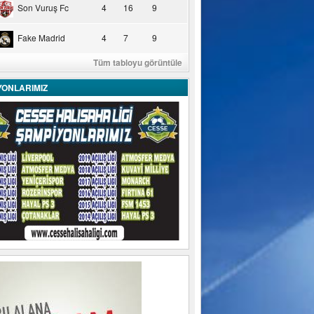
Son Vuruş Fc
4
16
9
Fake Madrid
4
7
9
Tüm tabloyu görüntüle
YONLARIMIZ