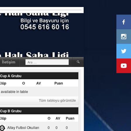
Arama:
İletişim
 Cup A Grubu
Klüp
O
AV
Puan
available in table
Tüm tabloyu görüntüle
 Cup B Grubu
Klüp
O
AV
Puan
Altay Futbol Okulları
0
0
0