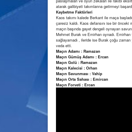
paslaşmaları ve oyun zekaları ile rakibi eksil
atarak galibiyeti takımlarına getirmeyi başard
Kaybetme Faktörleri
Kaos takımı kalede Berkant ile maça başladı.
çaresiz kaldı. Kaos defansını ise bir önceki
maçın başında gayet dengeli oynayan savunm
Mehmet Burak ve Emirhan oynadı. Emirhan ve 
sağlayamadı , ileride ise Burak çoğu zaman y
veda etti.
Maçın Adamı : Ramazan
Maçın Gümüş Adamı : Ercan
Maçın Golü : Ramazan
Maçın Kalecisi : Orhan
Maçın Savunması : Vahip
Maçın Orta Sahası : Emircan
Maçın Forveti : Ercan