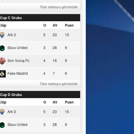
Tüm tabloyu görüntüle
 Cup C Grubu
Klüp
O
AV
Puan
Artı 3
5
23
15
Sbux United
3
28
9
Son Vuruş Fc
4
16
9
Fake Madrid
4
7
9
Tüm tabloyu görüntüle
 Cup D Grubu
Klüp
O
AV
Puan
Artı 3
5
23
15
Sbux United
3
28
9