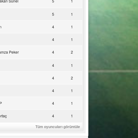
akan Sünel
5
1
5
1
n
4
1
4
1
amza Peker
4
2
4
1
4
2
4
1
P
4
1
rtaç
4
1
Tüm oyuncuları görüntüle