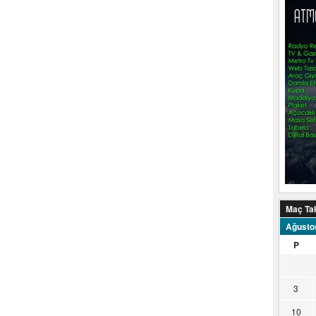
Maç Ta
Ağusto
P
3
10