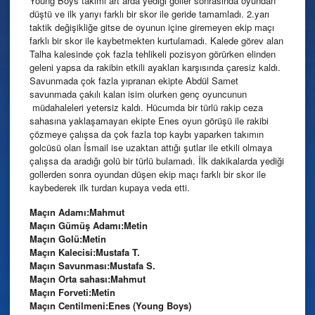
Young Boys takımı art arda yediği goller sonrasında oyundan
düştü ve ilk yarıyı farklı bir skor ile geride tamamladı. 2.yarı
taktik değişikliğe gitse de oyunun içine giremeyen ekip maçı
farklı bir skor ile kaybetmekten kurtulamadı. Kalede görev alan
Talha kalesinde çok fazla tehlikeli pozisyon görürken elinden
geleni yapsa da rakibin etkili ayakları karşısında çaresiz kaldı.
Savunmada çok fazla yıpranan ekipte Abdül Samet
savunmada çakılı kalan isim olurken genç oyuncunun
müdahaleleri yetersiz kaldı. Hücumda bir türlü rakip ceza
sahasına yaklaşamayan ekipte Enes oyun görüşü ile rakibi
çözmeye çalışsa da çok fazla top kaybı yaparken takımın
golcüsü olan İsmail ise uzaktan attığı şutlar ile etkili olmaya
çalışsa da aradığı golü bir türlü bulamadı. İlk dakikalarda yediği
gollerden sonra oyundan düşen ekip maçı farklı bir skor ile
kaybederek ilk turdan kupaya veda etti.
Maçın Adamı:Mahmut
Maçın Gümüş Adamı:Metin
Maçın Golü:Metin
Maçın Kalecisi:Mustafa T.
Maçın Savunması:Mustafa S.
Maçın Orta sahası:Mahmut
Maçın Forveti:Metin
Maçın Centilmeni:Enes (Young Boys)