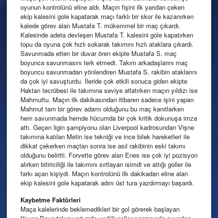
oyunun kontrolünü eline aldı. Maçın fişini ilk yarıdan çeken
ekip kalesini gole kapatarak maçı farklı bir skor ile kazanırken
kalede görev alan Mustafa T. mükemmel bir maç çıkardı.
Kalesinde adeta devleşen Mustafa T. kalesini gole kapatırken
topu da oyuna çok hızlı sokarak takımını hızlı ataklara çıkardı.
Savunmada etten bir duvar ören ekipte Mustafa S. maç
boyunca savunmasını terk etmedi. Takım arkadaşlarını maç
boyuncu savunmadan yönlendiren Mustafa S. rakibin ataklarını
da çok iyi savuşturdu. İleride çok etkili sonuca giden ekipte
Haktan tecrübesi ile takımına seviye atlatırken maçın yıldızı ise
Mahmuttu. Maçın ilk dakikasından itibaren sadece işini yapan
Mahmut tam bir görev adamı olduğunu bu maç kanıtlarken
hem savunmada hemde hücumda bir çok kritik dokunuşa imza
attı. Geçen ligin şampiyonu olan Liverpool kadrosundan Vişne
takımına katılan Metin ise tekniği ve ince bilek hareketleri ile
dikkat çekerken maçtan sonra ise asıl rakibinin eski takımı
olduğunu belirtti. Forvette görev alan Enes ise çok iyi pozisyon
alırken bitiriciliği ile takımını sırtlayan isimdi ve attığı goller ile
farkı açan kişiydi. Maçın kontrolünü ilk dakikadan eline alan
ekip kalesini gole kapatarak adını üst tura yazdırmayı başardı.
Kaybetme
Faktörleri
Maça kalelerinde beklemedikleri bir gol görerek başlayan