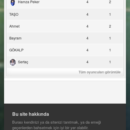
Hamza Peker
4
2
TAŞO
4
1
Ahmet
4
2
Bayram
4
1
GÖKALP
4
1
Sertaç
4
1
Tüm oyuncuları görüntüle
Bu site hakkında
Burası kendinizi ya da sitenizi tanıtmak, ya da emeği
geçenlerden bahsetmek için iyi bir yer olabilir.