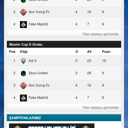
3
Son Vuruş Fc
4
16
9
4
Fake Madrid
4
7
9
Tüm tabloyu görüntüle
Master Cup D Grubu
Pos
Klüp
O
AV
Puan
1
Artı 3
5
23
15
2
Sbux United
3
28
9
3
Son Vuruş Fc
4
16
9
4
Fake Madrid
4
7
9
Tüm tabloyu görüntüle
ŞAMPİYONLARIMIZ