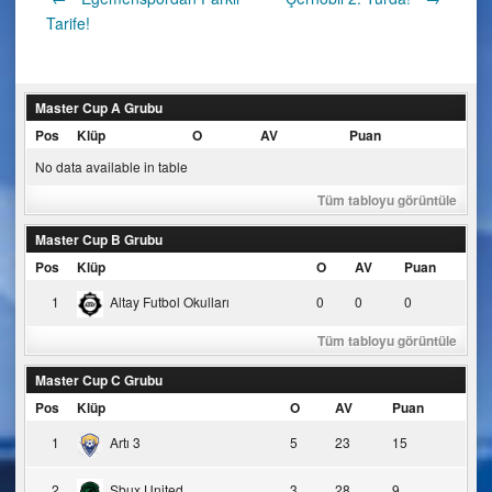
Post
Tarife!
navigation
Master Cup A Grubu
Pos
Klüp
O
AV
Puan
No data available in table
Tüm tabloyu görüntüle
Master Cup B Grubu
Pos
Klüp
O
AV
Puan
1
Altay Futbol Okulları
0
0
0
Tüm tabloyu görüntüle
Master Cup C Grubu
Pos
Klüp
O
AV
Puan
1
Artı 3
5
23
15
2
Sbux United
3
28
9