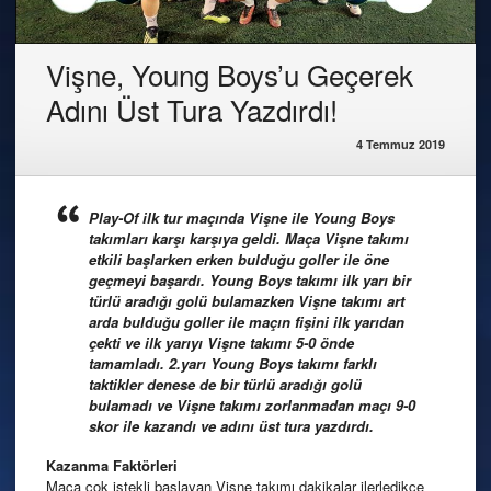
Vişne, Young Boys’u Geçerek
Adını Üst Tura Yazdırdı!
4 Temmuz 2019
Play-Of ilk tur maçında Vişne ile Young Boys
takımları karşı karşıya geldi. Maça Vişne takımı
etkili başlarken erken bulduğu goller ile öne
geçmeyi başardı. Young Boys takımı ilk yarı bir
türlü aradığı golü bulamazken Vişne takımı art
arda bulduğu goller ile maçın fişini ilk yarıdan
çekti ve ilk yarıyı Vişne takımı 5-0 önde
tamamladı. 2.yarı Young Boys takımı farklı
taktikler denese de bir türlü aradığı golü
bulamadı ve Vişne takımı zorlanmadan maçı 9-0
skor ile kazandı ve adını üst tura yazdırdı.
Kazanma
Faktörleri
Maça çok istekli başlayan Vişne takımı dakikalar ilerledikçe