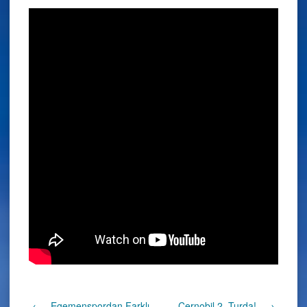
←
Egemenspordan Farklı
Çernobil 2. Turda!
→