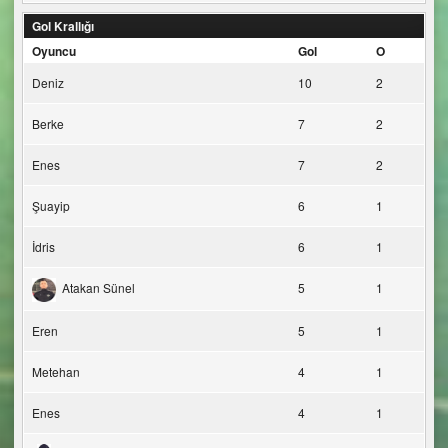
Gol Krallığı
Oyuncu
Gol
O
Deniz
10
2
Berke
7
2
Enes
7
2
Şuayip
6
1
İdris
6
1
Atakan Sünel
5
1
Eren
5
1
Metehan
4
1
Enes
4
1