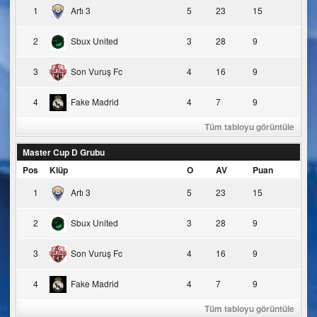
1
Artı 3
5
23
15
2
Sbux United
3
28
9
3
Son Vuruş Fc
4
16
9
4
Fake Madrid
4
7
9
Tüm tabloyu görüntüle
Master Cup D Grubu
Pos
Klüp
O
AV
Puan
1
Artı 3
5
23
15
2
Sbux United
3
28
9
3
Son Vuruş Fc
4
16
9
4
Fake Madrid
4
7
9
Tüm tabloyu görüntüle