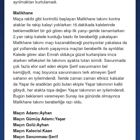
ayrılmaktan kurtulamadı.
Malikhane
Maça rakibi gibi kontrollü başlayan Malikhane takımı kontra
ataklar ile rakip kaleyi yoklarken 16.dakikada kalelerinde
beklemedikleri bir gol gören ekip ilk yarıyı geride tamamlarken
2.yarı rakip kalede kurduğu baskı ile beraberliği yakalayan
Malikhane takımı maçı kazanabileceği pozisyonlar yakalasa da
gol yollarında sıkıntı yaşayınca maçtan beraberlik ile ayrıldılar.
Kalede görev alan Emrah oldukça güzel kurtarışlara imza
atarken refleksleri ile takımını ayakta tutan isimdi. Savunmada
çok fazla efor sarf eden ekipte Şerif savunmanın bel
kemiğiydi, maç boyunca savunmasını terk etmeyen Şerif
sahanın en iyilerindendi. İleride zaman zaman etkisiz kalsalar
da Yaşar ile aradıkları golü bulan ekipte Yaşar takımının kalbi
gibiydi, her atakta topa değen Yaşar takımının en iyilerindendi.
Bugün bekleneni veremeyen Sunay ise gününde olmayınca
Malikhane takımı beraberliğe razı oldu.
Maçın Adamı:Ayhan
Maçın Gümüş Adamı:Yaşar
Maçın Golü:Ayhan
Maçın Kalecisi:Kaan
Maçın Savunması:Şerif