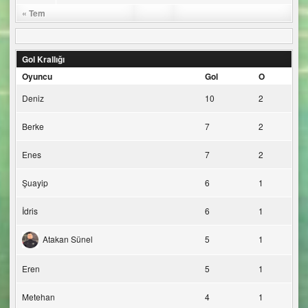
« Tem
Gol Krallığı
Oyuncu
Gol
O
Deniz
10
2
Berke
7
2
Enes
7
2
Şuayip
6
1
İdris
6
1
Atakan Sünel
5
1
Eren
5
1
Metehan
4
1