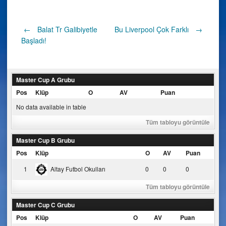
Post
←
Balat Tr Galibiyetle
Bu Liverpool Çok Farklı
→
Başladı!
navigation
Master Cup A Grubu
Pos
Klüp
O
AV
Puan
No data available in table
Tüm tabloyu görüntüle
Master Cup B Grubu
Pos
Klüp
O
AV
Puan
1
Altay Futbol Okulları
0
0
0
Tüm tabloyu görüntüle
Master Cup C Grubu
Pos
Klüp
O
AV
Puan