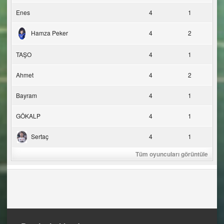
Enes
4
1
Hamza Peker
4
2
TAŞO
4
1
Ahmet
4
2
Bayram
4
1
GÖKALP
4
1
Sertaç
4
1
Tüm oyuncuları görüntüle