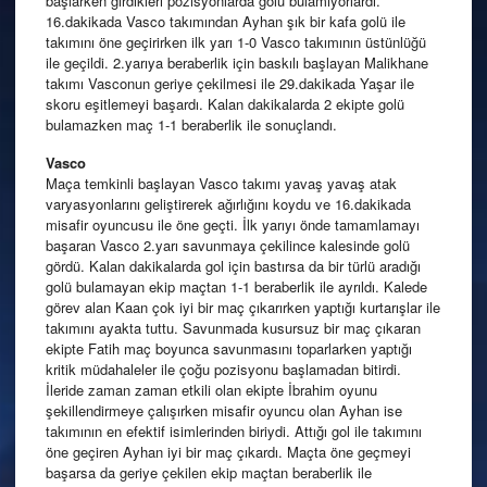
başlarken girdikleri pozisyonlarda golü bulamıyorlardı.
16.dakikada Vasco takımından Ayhan şık bir kafa golü ile
takımını öne geçirirken ilk yarı 1-0 Vasco takımının üstünlüğü
ile geçildi. 2.yarıya beraberlik için baskılı başlayan Malikhane
takımı Vasconun geriye çekilmesi ile 29.dakikada Yaşar ile
skoru eşitlemeyi başardı. Kalan dakikalarda 2 ekipte golü
bulamazken maç 1-1 beraberlik ile sonuçlandı.
Vasco
Maça temkinli başlayan Vasco takımı yavaş yavaş atak
varyasyonlarını geliştirerek ağırlığını koydu ve 16.dakikada
misafir oyuncusu ile öne geçti. İlk yarıyı önde tamamlamayı
başaran Vasco 2.yarı savunmaya çekilince kalesinde golü
gördü. Kalan dakikalarda gol için bastırsa da bir türlü aradığı
golü bulamayan ekip maçtan 1-1 beraberlik ile ayrıldı. Kalede
görev alan Kaan çok iyi bir maç çıkarırken yaptığı kurtarışlar ile
takımını ayakta tuttu. Savunmada kusursuz bir maç çıkaran
ekipte Fatih maç boyunca savunmasını toparlarken yaptığı
kritik müdahaleler ile çoğu pozisyonu başlamadan bitirdi.
İleride zaman zaman etkili olan ekipte İbrahim oyunu
şekillendirmeye çalışırken misafir oyuncu olan Ayhan ise
takımının en efektif isimlerinden biriydi. Attığı gol ile takımını
öne geçiren Ayhan iyi bir maç çıkardı. Maçta öne geçmeyi
başarsa da geriye çekilen ekip maçtan beraberlik ile