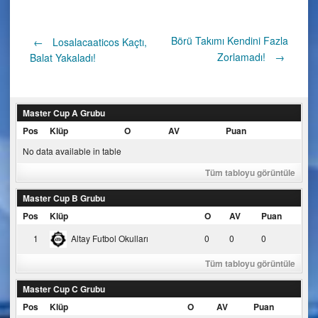
Post
Börü Takımı Kendini Fazla
←
Losalacaaticos Kaçtı,
Zorlamadı!
→
Balat Yakaladı!
navigation
Master Cup A Grubu
Pos
Klüp
O
AV
Puan
No data available in table
Tüm tabloyu görüntüle
Master Cup B Grubu
Pos
Klüp
O
AV
Puan
1
Altay Futbol Okulları
0
0
0
Tüm tabloyu görüntüle
Master Cup C Grubu
Pos
Klüp
O
AV
Puan