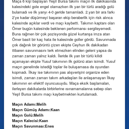
Maça 6 kişi başlayan Yeşil Bursa takımı maçın ilk dakikasında
kalesindeki gole engel olamazken ilk yarı bir türlü aradığı golü
bulamadı ve ilk yarıyı 4-0 geride tamamladı. 2.yarı bir ara farkı
2’ye kadar düşürmeyi başaran ekip beraberlik için risk alınca
kalesinde açıklar verdi ve maçı kaybetti. Takımın kaptanı olan
Ömer bugün kalesinde beklenen performansı sergileyemedi.
Buna rağmen bir çok pozisyonda güzel kurtarışa imza atan
Ömer basit bir kaç hata ile kalesinde goller gördü. Savunmada
çok dağınık bir görüntü çizen ekipte Ceyhun ilk dakikadan
itibaren savunmasını terk etmezken elinden geleni yapsa da
zaman zaman yalnız kaldı. İleride ilk yarı bir türlü kilidi
açamayan ekipte Yusuf takımının ilk golünü atan isimdi. Yusuf
maçın genelinde istediği toplar ile buluşamasa da oyundan
kopmadı. İlkay ise takımının pas alışverişini organize eden
isimdi, zaman zaman takım arkadaşları ile anlaşamayan İlkay
takımının en efektif oyuncusuydu. Maça eksik başlamaları,
ilerleyen dakikalarda birbirlerine ısınamamalarına sebep olan
Yeşil Bursa takımı maçı kaybetmekten kurtulamadı.
Maçın Adamı:Melih
Maçın Gümüş Adamı:Kaan
Maçın Golü:Melih
Maçın Kalecisi:Kaan
Maçın Savunması:Enes