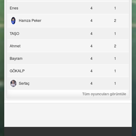
Enes
4
1
Hamza Peker
4
2
TAŞO
4
1
Ahmet
4
2
Bayram
4
1
GÖKALP
4
1
Sertaç
4
1
Tüm oyuncuları görüntüle