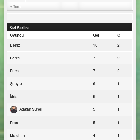
« Tem
Gol Krallığı
Oyuncu
Gol
O
Deniz
10
2
Berke
7
2
Enes
7
2
Şuayip
6
1
İdris
6
1
Atakan Sünel
5
1
Eren
5
1
Metehan
4
1