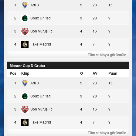
1
Artı 3
5
23
15
2
Sbux United
3
28
9
3
Son Vuruş Fc
4
16
9
4
Fake Madrid
4
7
9
Tüm tabloyu görüntüle
Master Cup D Grubu
Pos
Klüp
O
AV
Puan
1
Artı 3
5
23
15
2
Sbux United
3
28
9
3
Son Vuruş Fc
4
16
9
4
Fake Madrid
4
7
9
Tüm tabloyu görüntüle