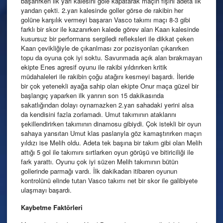
başarırken ilk yarı kalesini gole kapatarak maçın fişini adeta ilk
yarıdan çekti. 2.yarı kalesinde goller görse de rakibin her
golüne karşılık vermeyi başaran Vasco takımı maçı 8-3 gibi
farklı bir skor ile kazanırken kalede görev alan Kaan kalesinde
kusursuz bir performans sergiledi refleksleri ile dikkat çeken
Kaan çevikliğiyle de çıkarılması zor pozisyonları çıkarırken
topu da oyuna çok iyi soktu. Savunmada açık alan bırakmayan
ekipte Enes agresif oyunu ile rakibi yıldırırken kritik
müdahaleleri ile rakibin çoğu atağını kesmeyi başardı. İleride
bir çok yetenekli ayağa sahip olan ekipte Onur maça güzel bir
başlangıç yaparken ilk yarının son 15 dakikasında
sakatlığından dolayı oynamazken 2.yarı sahadaki yerini alsa
da kendisini fazla zorlamadı. Umut takımının ataklarını
şekillendirirken takımının dinamosu gibiydi. Çok istekli bir oyun
sahaya yansıtan Umut klas paslarıyla göz kamaştırırken maçın
yıldızı ise Melih oldu. Adeta tek başına bir takım gibi olan Melih
attığı 5 gol ile takımını sırtlarken oyun görüşü ve bitiriciliği ile
fark yarattı. Oyunu çok iyi süzen Melih takımının bütün
gollerinde parmağı vardı. İlk dakikadan itibaren oyunun
kontrolünü elinde tutan Vasco takımı net bir skor ile galibiyete
ulaşmayı başardı.
Kaybetme Faktörleri