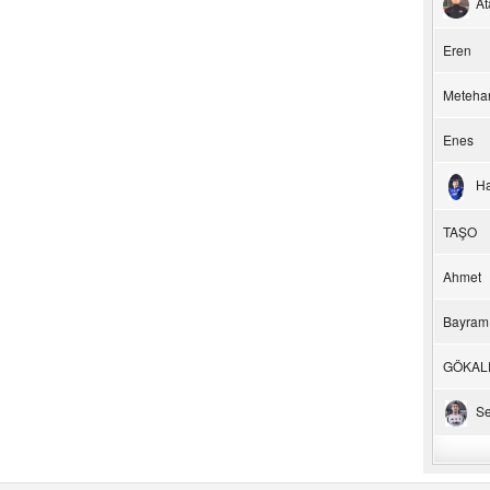
At
Eren
Meteha
Enes
H
TAŞO
Ahmet
Bayram
GÖKAL
Se