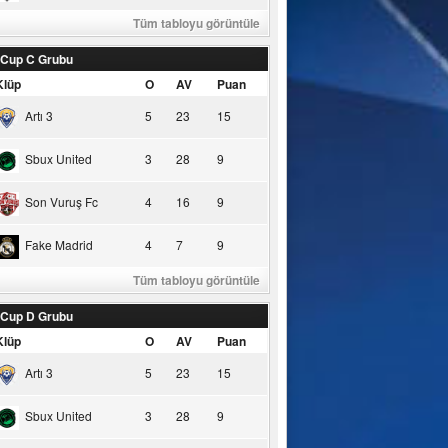
Tüm tabloyu görüntüle
 Cup C Grubu
Klüp
O
AV
Puan
Artı 3
5
23
15
Sbux United
3
28
9
Son Vuruş Fc
4
16
9
Fake Madrid
4
7
9
Tüm tabloyu görüntüle
 Cup D Grubu
Klüp
O
AV
Puan
Artı 3
5
23
15
Sbux United
3
28
9