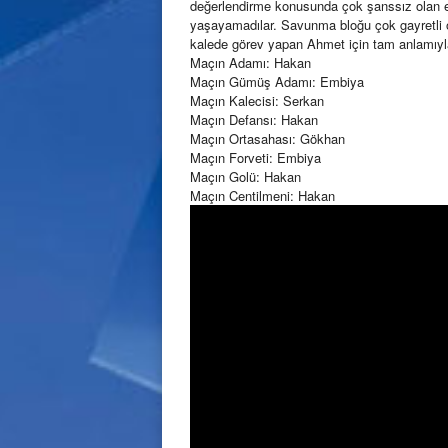
değerlendirme konusunda çok şanssız olan e
yaşayamadılar. Savunma bloğu çok gayretli ol
kalede görev yapan Ahmet için tam anlamıyla
Maçın Adamı: Hakan
Maçın Gümüş Adamı: Embiya
Maçın Kalecisi: Serkan
Maçın Defansı: Hakan
Maçın Ortasahası: Gökhan
Maçın Forveti: Embiya
Maçın Golü: Hakan
Maçın Centilmeni: Hakan