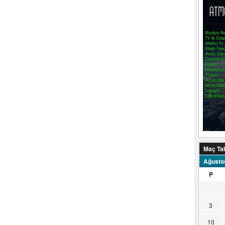
Maç Ta
Ağusto
P
3
10