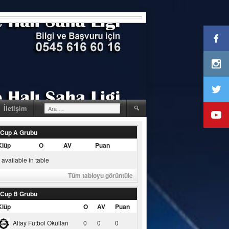
Arama:
İletişim
 Cup A Grubu
Klüp
O
AV
Puan
available in table
Tüm tabloyu görüntüle
 Cup B Grubu
Klüp
O
AV
Puan
Altay Futbol Okulları
0
0
0