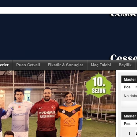
erler
Puan Cetveli
Fikstür & Sonuçlar
Maç Talebi
Bayilik
Master
Pos
No data 
Master
Pos
1