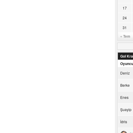
17
24
31
« Tem
Gol Kral
Oyunc
Deniz
Berke
Enes
Şuayip
İdris