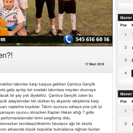
Master
Pos
1
2
en?!
3
17 Mart 2018
4
klion takımları karşı karşıya gelirken Çamlıca Gençlik
korla galip ayrılıp üst sıradaki takımlara meydan okumaya
Master
lacak bir şey yok diyebiliriz. Çamlıca Gençlik zaten bu
ük adaylarından biri olurken bu akşamki rakiplerine karşı
Pos
uanı ceplerine koydular. Takım oyununu sahaya yine çok iyi
1
yaşamayan oyuncu olmazken Kaptan Hakan attığı 7 golle
ı performanslarından birini sergilemiş oldu.
remezken tecrübesizliklerinin faturasını ağır bir skorla
2
asının arkasında büyük boşluklar bulmalarına rağmen bunları