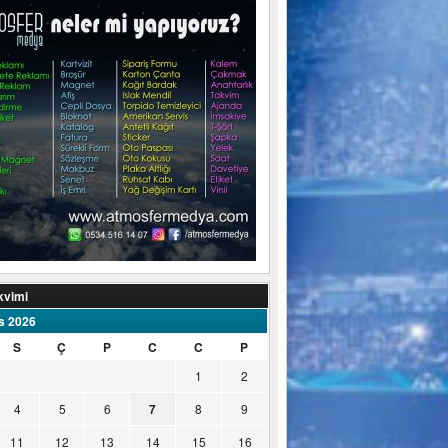
kvimi
s 2026
S
Ç
P
C
C
P
1
2
4
5
6
7
8
9
11
12
13
14
15
16