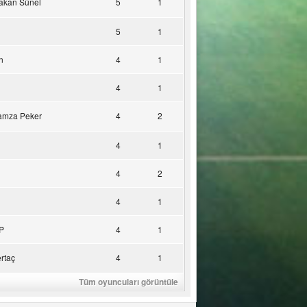
akan Sünel
5
1
5
1
n
4
1
4
1
amza Peker
4
2
4
1
4
2
4
1
P
4
1
rtaç
4
1
Tüm oyuncuları görüntüle