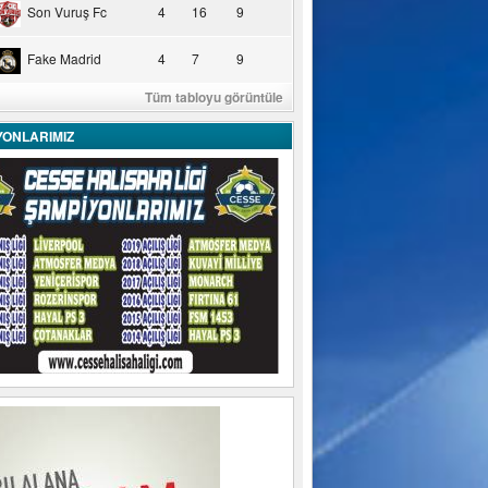
Son Vuruş Fc
4
16
9
Fake Madrid
4
7
9
Tüm tabloyu görüntüle
YONLARIMIZ