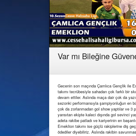
Var mı Bileğine Güven
Gecenin son maçında Çamlıca Gençlik ile Eme
takımı tecrübesiyle sahadan çok farklı bir s
devam ettiler. Aslında maça dair çok da yazı
sezonki performansıyla şampiyonluğun en büy
çok da zorlanmadan gol show yaptılar ve 3 p
yansıtan ekipte kaleci dışında gol sevinci 
adeta rakibe patladı ve kariyerinin en başarıl
Emeklion takımı ise güçlü rakiplerine diş geçi
ödediler diyebiliriz. Aslında rakibin savunm