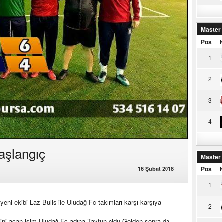
Master
Pos
1
2
3
4
aşlangıç
Master
Pos
16 Şubat 2018
1
yeni ekibi Laz Bulls ile Uludağ Fc takımları karşı karşıya
2
esini açan isim Uludağ Fc adına Tayfun oldu.Golden sonra da