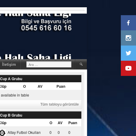
Arama:
İletişim
 Cup A Grubu
Klüp
O
AV
Puan
available in table
Tüm tabloyu görüntüle
 Cup B Grubu
Klüp
O
AV
Puan
Altay Futbol Okulları
0
0
0