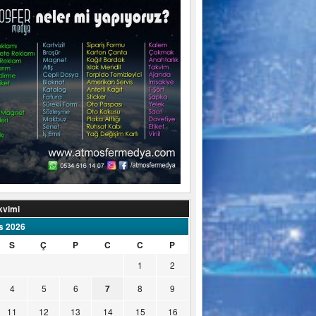
kvimi
s 2026
S
Ç
P
C
C
P
1
2
4
5
6
7
8
9
11
12
13
14
15
16