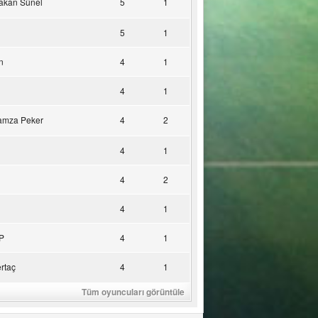
akan Sünel
5
1
5
1
n
4
1
4
1
amza Peker
4
2
4
1
4
2
4
1
P
4
1
rtaç
4
1
Tüm oyuncuları görüntüle