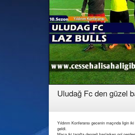
Uludağ Fc den güzel b
Yıldırım Konferansı gecenin maçında ligin iki 
geldi.
Maça iki tarafta dengeli başlarken gol perd