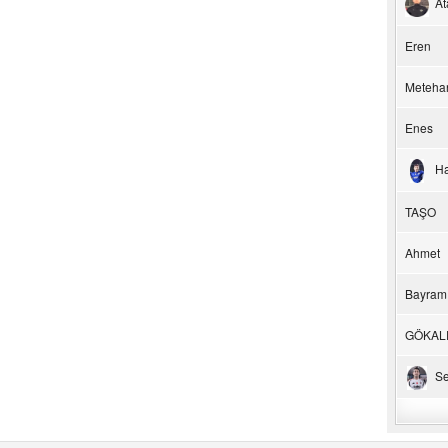
At
Eren
Meteha
Enes
H
TAŞO
Ahmet
Bayram
GÖKAL
Se