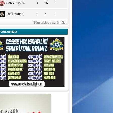
Son Vuruş Fc
4
16
9
Fake Madrid
4
7
9
Tüm tabloyu görüntüle
YONLARIMIZ