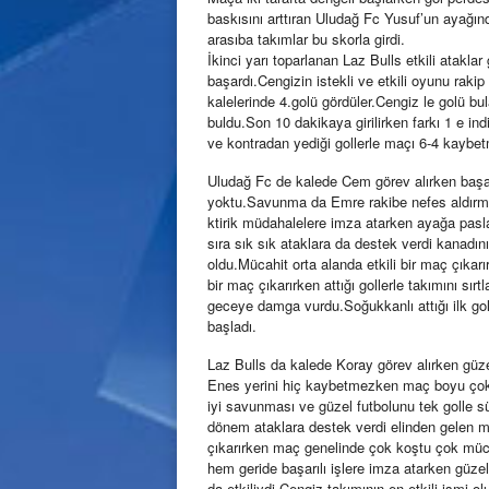
baskısını arttıran Uludağ Fc Yusuf’un ayağın
arasıba takımlar bu skorla girdi.
İkinci yarı toparlanan Laz Bulls etkili atakla
başardı.Cengizin istekli ve etkili oyunu rak
kalelerinde 4.golü gördüler.Cengiz le golü bu
buldu.Son 10 dakikaya girilirken farkı 1 e in
ve kontradan yediği gollerle maçı 6-4 kaybet
Uludağ Fc de kalede Cem görev alırken başarıl
yoktu.Savunma da Emre rakibe nefes aldırm
ktirik müdahalelere imza atarken ayağa pasla
sıra sık sık ataklara da destek verdi kanadı
oldu.Mücahit orta alanda etkili bir maç çıka
bir maç çıkarırken attığı gollerle takımını sır
geceye damga vurdu.Soğukkanlı attığı ilk gol
başladı.
Laz Bulls da kalede Koray görev alırken güze
Enes yerini hiç kaybetmezken maç boyu çok 
iyi savunması ve güzel futbolunu tek golle s
dönem ataklara destek verdi elinden gelen m
çıkarırken maç genelinde çok koştu çok müca
hem geride başarılı işlere imza atarken güzel
da etkiliydi.Cengiz takımının en etkili ismi 