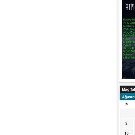
Maç Ta
Ağusto
P
3
10