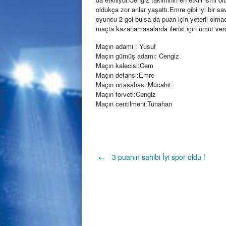
oldukça zor anlar yaşattı.Emre gibi iyi bir 
oyuncu 2 gol bulsa da puan için yeterli olmad
maçta kazanamasalarda ilerisi için umut verd
Maçın adamı : Yusuf
Maçın gümüş adamı: Cengiz
Maçın kalecisi:Cem
Maçın defansı:Emre
Maçın ortasahası:Mücahit
Maçın forveti:Cengiz
Maçın centilmeni:Tunahan
Post
←
3 puanın sahibi İyi spor oldu !
navigation