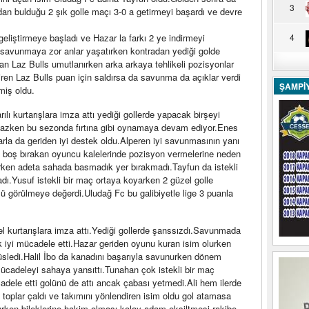
3
dan bulduğu 2 şık golle maçı 3-0 a getirmeyi başardı ve devre
r geliştirmeye başladı ve Hazar la farkı 2 ye indirmeyi
4
ip savunmaya zor anlar yaşatırken kontradan yediği golde
lan Laz Bulls umutlanırken arka arkaya tehlikeli pozisyonlar
diren Laz Bulls puan için saldırsa da savunma da açıklar verdi
ŞAMPİ
miş oldu.
ı kurtarışlara imza attı yediği gollerde yapacak birşeyi
azken bu sezonda fırtına gibi oynamaya devam ediyor.Enes
rla da geriden iyi destek oldu.Alperen iyi savunmasının yanı
nı boş bırakan oyuncu kalelerinde pozisyon vermelerine neden
rırken adeta sahada basmadık yer bırakmadı.Tayfun da istekli
tladı.Yusuf istekli bir maç ortaya koyarken 2 güzel golle
ü görülmeye değerdi.Uludağ Fc bu galibiyetle lige 3 puanla
l kurtarışlara imza attı.Yediği gollerde şanssızdı.Savunmada
iyi mücadele etti.Hazar geriden oyunu kuran isim olurken
üsledi.Halil İbo da kanadını başarıyla savunurken dönem
ücadeleyi sahaya yansıttı.Tunahan çok istekli bir maç
dele etti golünü de attı ancak çabası yetmedi.Ali hem ilerde
 toplar çaldı ve takımını yönlendiren isim oldu gol atamasa
olurken bileklerine hakim olması kolay adam eksiltmesi rakibe