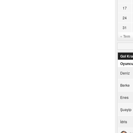
17
24
31
« Tem
Gol Kral
Oyunc
Deniz
Berke
Enes
Şuayip
İdris