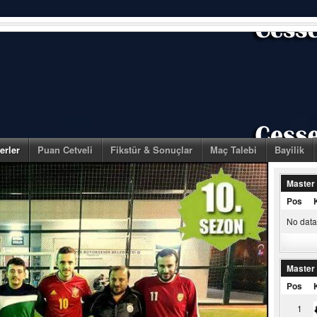
erler
Puan Cetveli
Fikstür & Sonuçlar
Maç Talebi
Bayilik
Master
Pos
No data 
Master
Pos
1