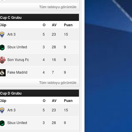
Tüm tabloyu görüntüle
 Cup C Grubu
Klüp
O
AV
Puan
Artı 3
5
23
15
Sbux United
3
28
9
Son Vuruş Fc
4
16
9
Fake Madrid
4
7
9
Tüm tabloyu görüntüle
 Cup D Grubu
Klüp
O
AV
Puan
Artı 3
5
23
15
Sbux United
3
28
9