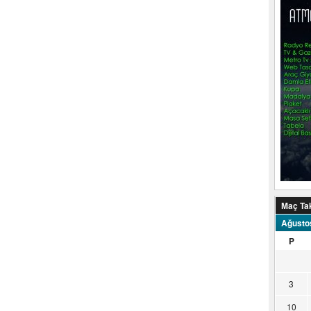
Maç Ta
Ağusto
P
3
10