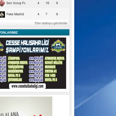
Son Vuruş Fc
4
16
9
Fake Madrid
4
7
9
Tüm tabloyu görüntüle
YONLARIMIZ