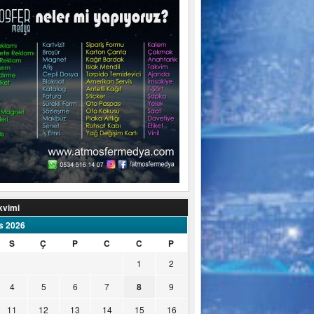
kvimi
s 2026
S
Ç
P
C
C
P
1
2
4
5
6
7
8
9
11
12
13
14
15
16