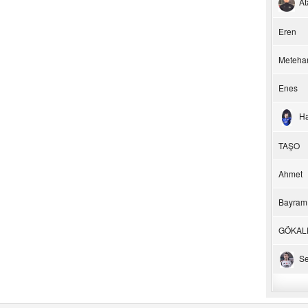
At
Eren
Meteha
Enes
H
TAŞO
Ahmet
Bayram
GÖKAL
Se