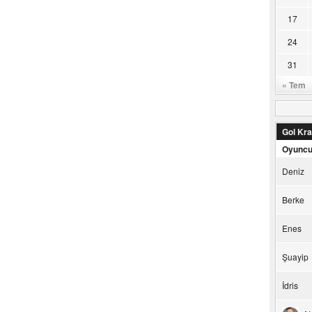
17
24
31
« Tem
Gol Kral
Oyunc
Deniz
Berke
Enes
Şuayip
İdris