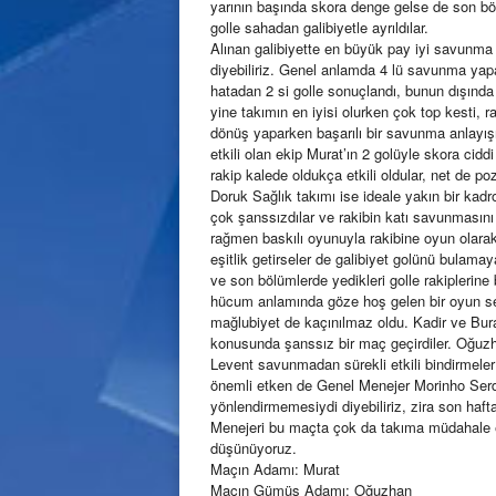
yarının başında skora denge gelse de son böl
golle sahadan galibiyetle ayrıldılar.
Alınan galibiyette en büyük pay iyi savunma
diyebiliriz. Genel anlamda 4 lü savunma yap
hatadan 2 si golle sonuçlandı, bunun dışınd
yine takımın en iyisi olurken çok top kesti, 
dönüş yaparken başarılı bir savunma anlayışıy
etkili olan ekip Murat’ın 2 golüyle skora cid
rakip kalede oldukça etkili oldular, net de p
Doruk Sağlık takımı ise ideale yakın bir kad
çok şanssızdılar ve rakibin katı savunmasını 
rağmen baskılı oyunuyla rakibine oyun olarak
eşitlik getirseler de galibiyet golünü bulamay
ve son bölümlerde yedikleri golle rakipleri
hücum anlamında göze hoş gelen bir oyun serg
mağlubiyet de kaçınılmaz oldu. Kadir ve Bura
konusunda şanssız bir maç geçirdiler. Oğuzha
Levent savunmadan sürekli etkili bindirmeler y
önemli etken de Genel Menejer Morinho Serd
yönlendirmemesiydi diyebiliriz, zira son haft
Menejeri bu maçta çok da takıma müdahale et
düşünüyoruz.
Maçın Adamı: Murat
Maçın Gümüş Adamı: Oğuzhan