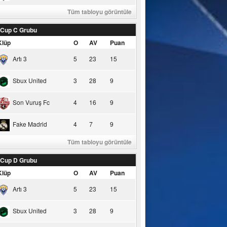
Tüm tabloyu görüntüle
 Cup C Grubu
Klüp
O
AV
Puan
Artı 3
5
23
15
Sbux United
3
28
9
Son Vuruş Fc
4
16
9
Fake Madrid
4
7
9
Tüm tabloyu görüntüle
 Cup D Grubu
Klüp
O
AV
Puan
Artı 3
5
23
15
Sbux United
3
28
9