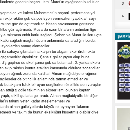
ümlerde gecenin başarılı ismi Murat’ın ayağından buldukları
3
 yapmaları ve kaleci Muhammet’in başarılı performansıydı
4
an ekip rakibe çok da pozisyon vermezken yaptıkları sayılı
a rakibe göz de açtırmadılar. Hasan savunmanın gerisinde
rakibe göz açtırmadı. Musa da uzun bir aranın ardından lige
la takımına ciddi katkı sağladı. Şaban ve Murat ile ileri uçta
ŞAMPİ
di katkı sağladı maçta hücum anlamında da aradığını buldu,
ozisyonlardan sonuç alamadılar.
ro ile sahaya çıkmalarına karşın bu akşam skor üretmekte
geçemediler diyebiliriz. Şansız goller yiyen ekip buna
 diş geçirse de skor şansı çok da bulamadı. 2. yarıda skora
an ekip rakibin kontra atakları karşısında oldukça zorlandılar
ne boyun eğmek zorunda kaldılar. Alınan mağlubiyete rağmen
ileseler de bitiricilik anlamında tatmin etmediler ve
k bu akşam tutuk bir oyun sergilerken özellikle son vuruşlar
n attığı 2 golle takımın en skorer ismi olurken kaptan
aptı, etkili şutlarla gol aradı. Alınan mağlubiyette bir diğer
ar’ın takımı yeteri kadar ateşlememesi ve
alarda alınan galibiyetlerde büyük rol oynayan Takımın
medi ve takım da bunun eksikliğini hissetmiş olabilir diye