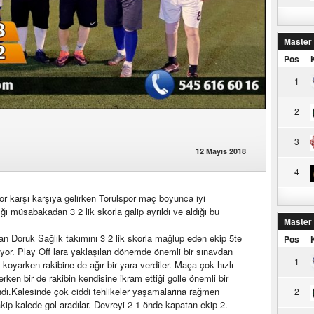
Master
Pos
1
2
3
12 Mayıs 2018
4
r karşı karşıya gelirken Torulspor maç boyunca iyi
ı müsabakadan 3 2 lik skorla galip ayrıldı ve aldığı bu
Master
n Doruk Sağlık takımını 3 2 lik skorla mağlup eden ekip 5te
Pos
or. Play Off lara yaklaşılan dönemde önemli bir sınavdan
1
 koyarken rakibine de ağır bir yara verdiler. Maça çok hızlı
rken bir de rakibin kendisine ikram ettiği golle önemli bir
landı.Kalesinde çok ciddi tehlikeler yaşamalarına rağmen
2
kip kalede gol aradılar. Devreyi 2 1 önde kapatan ekip 2.