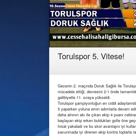
Torulspor 5. Vitese!
Gecenin 2. maçında Doruk Sağlık ile Torulspo
mücadele ettiği, devresini 2-1 önde tamamldığ
galibiyetle 11. sıraya yükseldi.
Torulspor şampiyonluğun en ciddi adaylarında
5 yaparken yoluna emin adımlarla devam ediy
daha alnının akı ile çıkan ekip 4 puanı cebine
başlayan ekip erken buldukları golle öne geçe
fırsat yakaladı ve bu skor avantajını iyi kul
savunmada iyi direnen ekip kontra toplarla ra