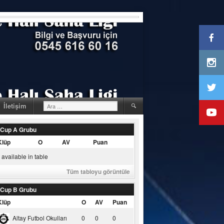
Arama:
İletişim
 Cup A Grubu
Klüp
O
AV
Puan
available in table
Tüm tabloyu görüntüle
 Cup B Grubu
Klüp
O
AV
Puan
Altay Futbol Okulları
0
0
0