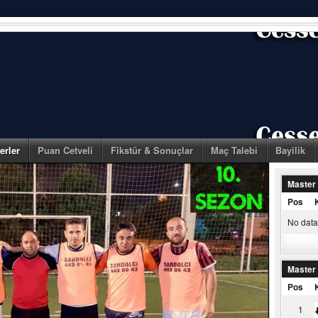
erler
Puan Cetveli
Fikstür & Sonuçlar
Maç Talebi
Bayilik
Master
Pos
No data 
Master
Pos
1