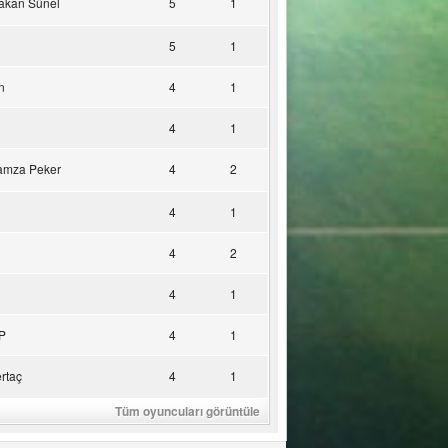
akan Sünel
5
1
5
1
n
4
1
4
1
amza Peker
4
2
4
1
4
2
4
1
P
4
1
rtaç
4
1
Tüm oyuncuları görüntüle