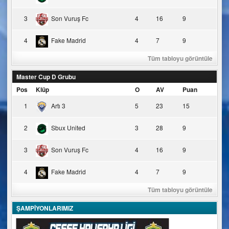
3
Son Vuruş Fc
4
16
9
4
Fake Madrid
4
7
9
Tüm tabloyu görüntüle
Master Cup D Grubu
Pos
Klüp
O
AV
Puan
1
Artı 3
5
23
15
2
Sbux United
3
28
9
3
Son Vuruş Fc
4
16
9
4
Fake Madrid
4
7
9
Tüm tabloyu görüntüle
ŞAMPİYONLARIMIZ