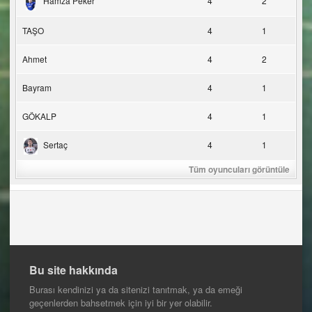
Hamza Peker
4
2
TAŞO
4
1
Ahmet
4
2
Bayram
4
1
GÖKALP
4
1
Sertaç
4
1
Tüm oyuncuları görüntüle
Bu site hakkında
Burası kendinizi ya da sitenizi tanıtmak, ya da emeği
geçenlerden bahsetmek için iyi bir yer olabilir.