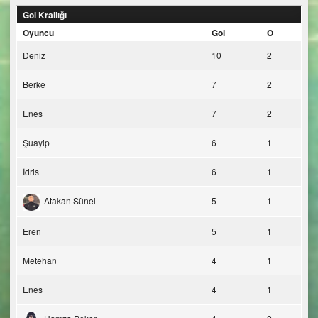
Gol Krallığı
Oyuncu
Gol
O
Deniz
10
2
Berke
7
2
Enes
7
2
Şuayip
6
1
İdris
6
1
Atakan Sünel
5
1
Eren
5
1
Metehan
4
1
Enes
4
1