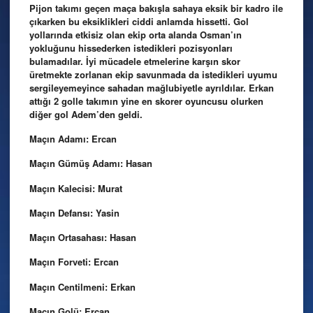
Pijon takımı geçen maça bakışla sahaya eksik bir kadro ile
çıkarken bu eksiklikleri ciddi anlamda hissetti. Gol
yollarında etkisiz olan ekip orta alanda Osman’ın
yokluğunu hissederken istedikleri pozisyonları
bulamadılar. İyi mücadele etmelerine karşın skor
üretmekte zorlanan ekip savunmada da istedikleri uyumu
sergileyemeyince sahadan mağlubiyetle ayrıldılar. Erkan
attığı 2 golle takımın yine en skorer oyuncusu olurken
diğer gol Adem’den geldi.
Maçın Adamı: Ercan
Maçın Gümüş Adamı: Hasan
Maçın Kalecisi: Murat
Maçın Defansı: Yasin
Maçın Ortasahası: Hasan
Maçın Forveti: Ercan
Maçın Centilmeni: Erkan
Maçın Golü: Ercan