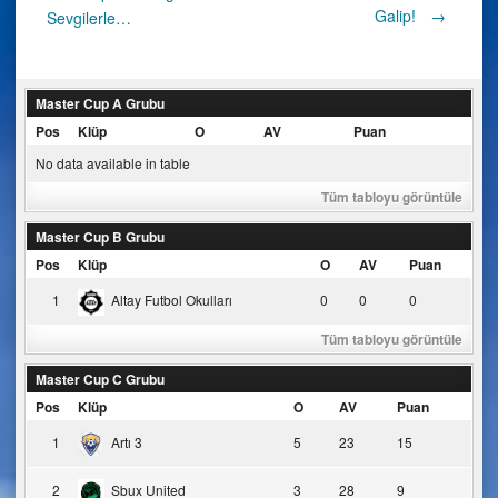
Post
Galip!
→
Sevgilerle…
navigation
Master Cup A Grubu
Pos
Klüp
O
AV
Puan
No data available in table
Tüm tabloyu görüntüle
Master Cup B Grubu
Pos
Klüp
O
AV
Puan
1
Altay Futbol Okulları
0
0
0
Tüm tabloyu görüntüle
Master Cup C Grubu
Pos
Klüp
O
AV
Puan
1
Artı 3
5
23
15
2
Sbux United
3
28
9