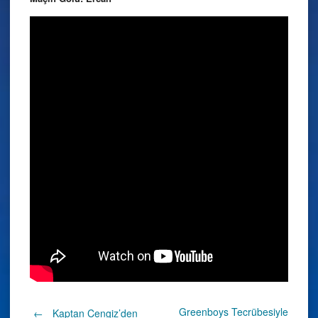
Greenboys Tecrübesiyle
←
Kaptan Cengiz’den