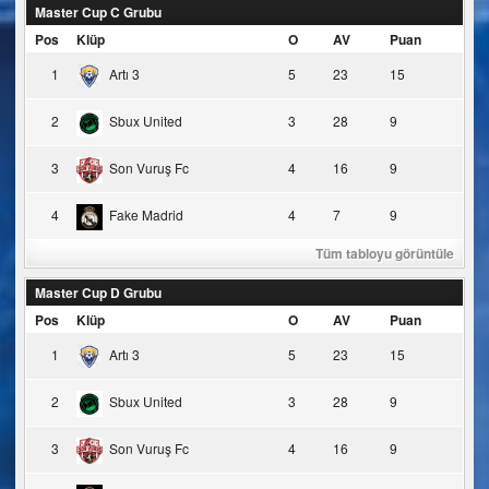
Master Cup C Grubu
Pos
Klüp
O
AV
Puan
1
Artı 3
5
23
15
2
Sbux United
3
28
9
3
Son Vuruş Fc
4
16
9
4
Fake Madrid
4
7
9
Tüm tabloyu görüntüle
Master Cup D Grubu
Pos
Klüp
O
AV
Puan
1
Artı 3
5
23
15
2
Sbux United
3
28
9
3
Son Vuruş Fc
4
16
9