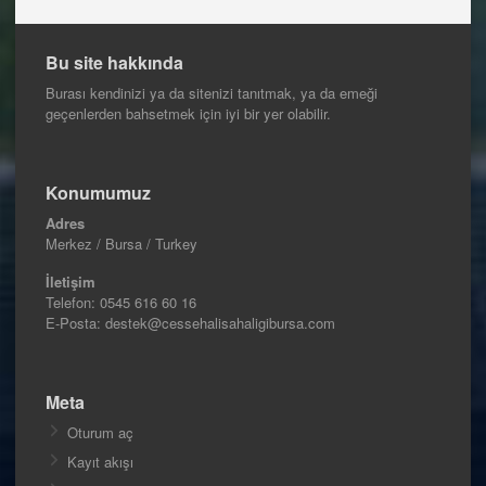
Bu site hakkında
Burası kendinizi ya da sitenizi tanıtmak, ya da emeği
geçenlerden bahsetmek için iyi bir yer olabilir.
Konumumuz
Adres
Merkez / Bursa / Turkey
İletişim
Telefon:
0545 616 60 16
E-Posta: destek@cessehalisahaligibursa.com
Meta
Oturum aç
Kayıt akışı