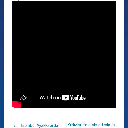
Yıldızlar Fc emin adımlarla
←
İstanbul Ayakkabı’dan