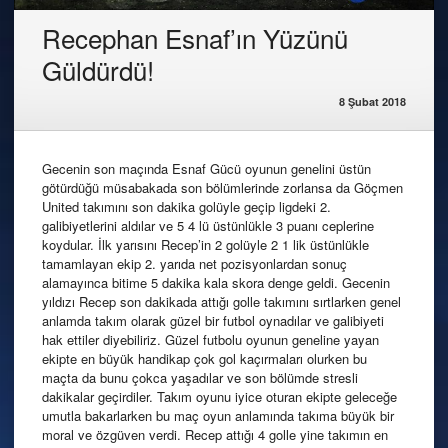
Recephan Esnaf’ın Yüzünü
Güldürdü!
8 Şubat 2018
Gecenin son maçında Esnaf Gücü oyunun genelini üstün
götürdüğü müsabakada son bölümlerinde zorlansa da Göçmen
United takımını son dakika golüyle geçip ligdeki 2.
galibiyetlerini aldılar ve 5 4 lü üstünlükle 3 puanı ceplerine
koydular. İlk yarısını Recep’in 2 golüyle 2 1 lik üstünlükle
tamamlayan ekip 2. yarıda net pozisyonlardan sonuç
alamayınca bitime 5 dakika kala skora denge geldi. Gecenin
yıldızı Recep son dakikada attığı golle takımını sırtlarken genel
anlamda takım olarak güzel bir futbol oynadılar ve galibiyeti
hak ettiler diyebiliriz. Güzel futbolu oyunun geneline yayan
ekipte en büyük handikap çok gol kaçırmaları olurken bu
maçta da bunu çokca yaşadılar ve son bölümde stresli
dakikalar geçirdiler. Takım oyunu iyice oturan ekipte geleceğe
umutla bakarlarken bu maç oyun anlamında takıma büyük bir
moral ve özgüven verdi. Recep attığı 4 golle yine takımın en