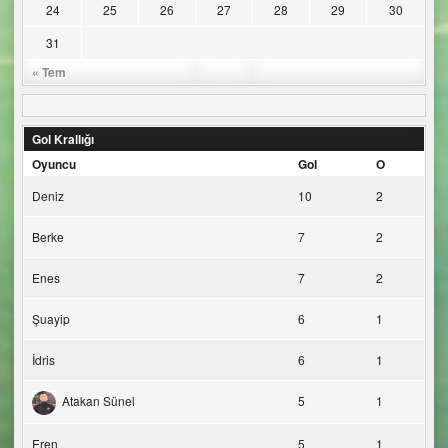
24
25
26
27
28
29
30
31
« Tem
Gol Krallığı
Oyuncu
Gol
O
Deniz
10
2
Berke
7
2
Enes
7
2
Şuayip
6
1
İdris
6
1
Atakan Sünel
5
1
Eren
5
1