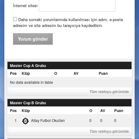
İnternet sitesi
Daha sonraki yorumlarımda kullanılması için adım, e-posta
adresim ve site adresim bu tarayıcıya kaydedilsin.
Master Cup A Grubu
Pos
Klüp
O
AV
Puan
No data available in table
Tüm tabloyu görüntüle
Master Cup B Grubu
Pos
Klüp
O
AV
Puan
1
Altay Futbol Okulları
0
0
0
Tüm tabloyu görüntüle