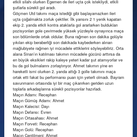
etkili silahı olurken Egemen de ileri uçta çok istekliydi, etkili
şutlarla sürekli gol aradı.
Göçmen Utd takımı maça istediği gibi başlayamazken ileri
uçta çoğalmakta zorluk çektiler. İlk yarısını 2 1 yenik kapatan
ekip 2. yarıda etkili kontra ataklarla gol ararlarken buldukları
pozisyonları gole çevirmede yüksek yüzdeyle oynayınca maça
son bölümlerde ortak oldular. Buna rağmen son dakika golüyle
yıkılan ekip beraberliği son dakikada kaybederken alınan
mağlubiyete rağmen iyi mücadele ettiklerini söyleyebiliriz. Orta
alana Sinan’ın katılması takımın mücadele gücünü arttırsa da
en büyük eksikleri rakip kaleye yeteri kadar şut atamıyorlar ve
bu da gol bulmalarını zorlaştırıyor. Ahmet takımın yine en
hareketli ismi olurken 2. yarıda attığı 3 golle takımını maça
ortak etti fakat bu performansı puan için yeterli olmadı. Bayram
savunmanın ortasında iyi bir maç çıkarırken geriden uzun
toplarla arkadaşlarına sürekli pozisyonlar hazırladı.
Maçın Adamı: Recephan
Maçın Gümüş Adamı: Ahmet
Maçın Kalecisi: Dayı
Maçın Defansı: Evren
Maçın Ortasahası: Ahmet
Maçın Forveti: Recephan
Maçın Golü: Recephan
Maçın Centilmeni: Ahmet