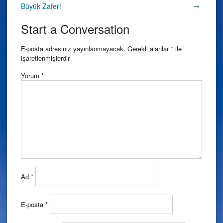
Post
→
Büyük Zafer!
navigation
Start a Conversation
E-posta adresiniz yayınlanmayacak.
Gerekli alanlar
*
ile
işaretlenmişlerdir
Yorum
*
Ad
*
E-posta
*