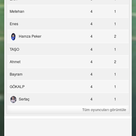
Metehan
4
1
Enes
4
1
Hamza Peker
4
2
TAŞO
4
1
Ahmet
4
2
Bayram
4
1
GÖKALP
4
1
Sertaç
4
1
Tüm oyuncuları görüntüle