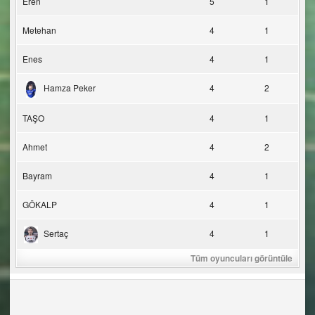
Eren
5
1
Metehan
4
1
Enes
4
1
Hamza Peker
4
2
TAŞO
4
1
Ahmet
4
2
Bayram
4
1
GÖKALP
4
1
Sertaç
4
1
Tüm oyuncuları görüntüle