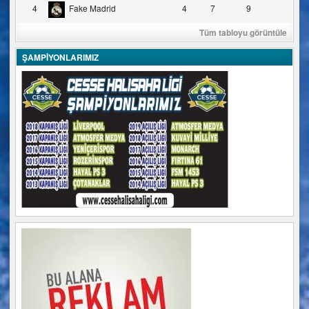
4
Fake Madrid
4
7
9
Tüm tabloyu görüntüle
ŞAMPİYONLARIMIZ