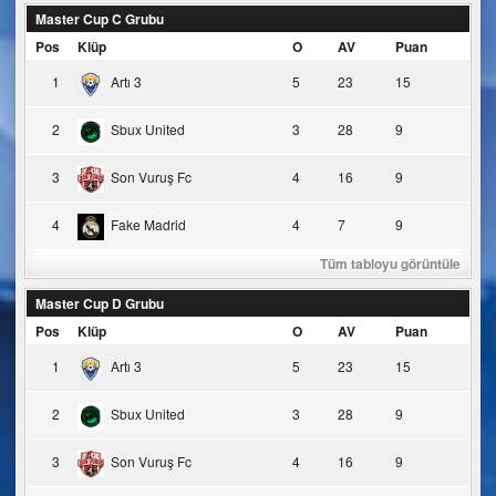
Master Cup C Grubu
Pos
Klüp
O
AV
Puan
1
Artı 3
5
23
15
2
Sbux United
3
28
9
3
Son Vuruş Fc
4
16
9
4
Fake Madrid
4
7
9
Tüm tabloyu görüntüle
Master Cup D Grubu
Pos
Klüp
O
AV
Puan
1
Artı 3
5
23
15
2
Sbux United
3
28
9
3
Son Vuruş Fc
4
16
9