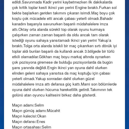
edildi.Savunmada Kadir yerini kaybetmezken ilk dakikalarda
çok kritik toplar kesti ikinci yarı yerini Engine bıraktı.Furkan sol
bekte başlarken geriden takımını çıkaran isimdi.Maç boyu çok
koştu çok mücadele etti ancak çabası yeterli olmadı.Bahadır
kanadını başarıyla savunurken başarılı müdahalelere imza
attı.Oktay orta alanda sürekli top olarak oyunu kurmaya
çalışırken zaman zaman başarılı da oldu ancak tam olarak
istediği oyunu sahaya yansıtamadı ikinci yarı yerini Yakup’a
bıraktı.Tolga orta alanda istekli bir maç çıkarırken sırtı dönük iyi
toplar aldı bunları başarılı da kullandı ancak 3.bölgede bir türlü
etkili olamadılar.Gökhan maç boyu markaj altında oynarken
çok pozisyona giremese de bulduğu pozisyonlarda da bugün
şans yanında değildi.Engin ikinci yarı oyuna dahil olurken
elinden geleni sahaya yansıtsa da maç koptuğu için çabası
yeterli olmadı.Yakup sonradan dahil olurken güzel
müdahalelere imza attı defansa güç kattı.Mami son bölümlerde
oyuna dahil olurken hücuma hareketlilik getirdi.Takımının tek
golünü atan oyuncu kalitesini birkez daha gösterdi.
Maçın adamı:Selim
Maçın gümüş adamı:Mücahit
Maçın kalecisi:Okan
Maçın defansı:Enes
Maçın ortasahası:Selim