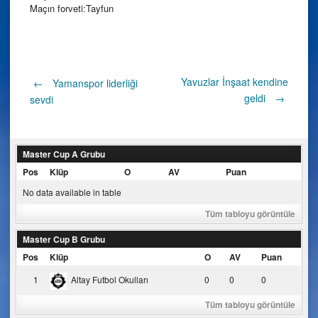
Maçın forveti:Tayfun
Post
Yavuzlar İnşaat kendine
←
Yamanspor liderliği
geldi
→
sevdi
navigation
Master Cup A Grubu
Pos
Klüp
O
AV
Puan
No data available in table
Tüm tabloyu görüntüle
Master Cup B Grubu
Pos
Klüp
O
AV
Puan
1
Altay Futbol Okulları
0
0
0
Tüm tabloyu görüntüle