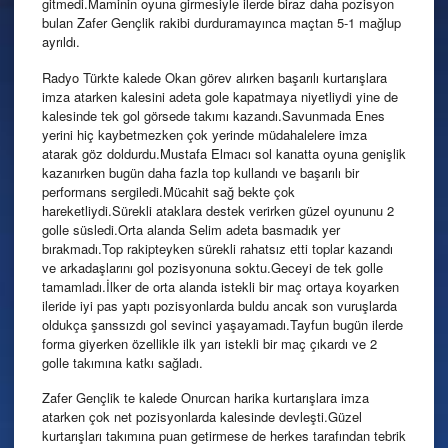
gitmedi.Maminin oyuna girmesiyle ilerde biraz daha pozisyon
bulan Zafer Gençlik rakibi durduramayınca maçtan 5-1 mağlup
ayrıldı.
Radyo Türkte kalede Okan görev alırken başarılı kurtarışlara
imza atarken kalesini adeta gole kapatmaya niyetliydi yine de
kalesinde tek gol görsede takımı kazandı.Savunmada Enes
yerini hiç kaybetmezken çok yerinde müdahalelere imza
atarak göz doldurdu.Mustafa Elmacı sol kanatta oyuna genişlik
kazanırken bugün daha fazla top kullandı ve başarılı bir
performans sergiledi.Mücahit sağ bekte çok
hareketliydi.Sürekli ataklara destek verirken güzel oyununu 2
golle süsledi.Orta alanda Selim adeta basmadık yer
bırakmadı.Top rakipteyken sürekli rahatsız etti toplar kazandı
ve arkadaşlarını gol pozisyonuna soktu.Geceyi de tek golle
tamamladı.İlker de orta alanda istekli bir maç ortaya koyarken
ileride iyi pas yaptı pozisyonlarda buldu ancak son vuruşlarda
oldukça şanssızdı gol sevinci yaşayamadı.Tayfun bugün ilerde
forma giyerken özellikle ilk yarı istekli bir maç çıkardı ve 2
golle takımına katkı sağladı.
Zafer Gençlik te kalede Onurcan harika kurtarışlara imza
atarken çok net pozisyonlarda kalesinde devleşti.Güzel
kurtarışları takımına puan getirmese de herkes tarafından tebrik