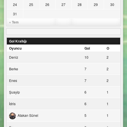
24
25
26
27
28
29
30
31
« Tem
Gol Krallığı
Oyuncu
Gol
O
Deniz
10
2
Berke
7
2
Enes
7
2
Şuayip
6
1
İdris
6
1
Atakan Sünel
5
1