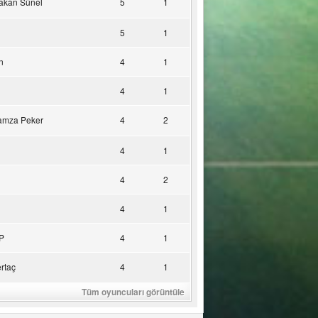
akan Sünel
5
1
5
1
n
4
1
4
1
amza Peker
4
2
4
1
4
2
4
1
P
4
1
rtaç
4
1
Tüm oyuncuları görüntüle