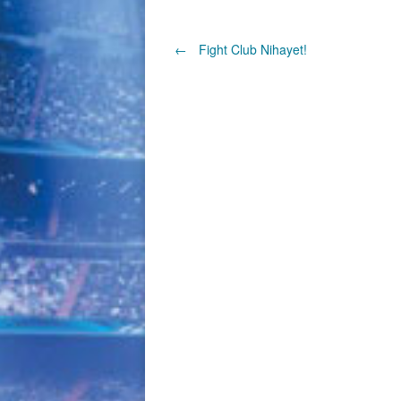
Post
←
Fight Club Nihayet!
navigation