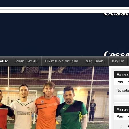
erler
Puan Cetveli
Fikstür & Sonuçlar
Maç Talebi
Bayilik
Master
Pos
No data 
Master
Pos
1