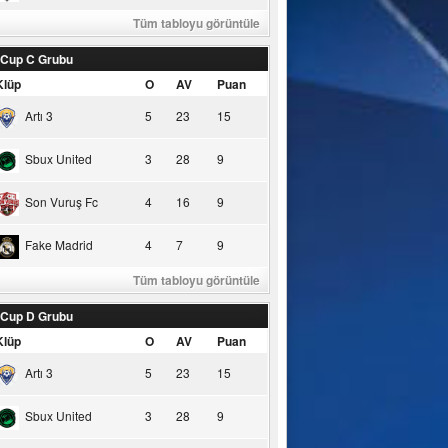
Tüm tabloyu görüntüle
 Cup C Grubu
Klüp
O
AV
Puan
Artı 3
5
23
15
Sbux United
3
28
9
Son Vuruş Fc
4
16
9
Fake Madrid
4
7
9
Tüm tabloyu görüntüle
 Cup D Grubu
Klüp
O
AV
Puan
Artı 3
5
23
15
Sbux United
3
28
9