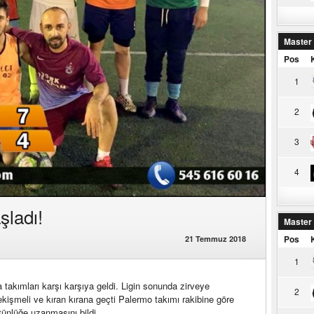
Master
Pos
1
2
3
4
şladı!
Master
Pos
21 Temmuz 2018
1
akımları karşı karşıya geldi. Ligin sonunda zirveye
2
şmeli ve kıran kırana geçti Palermo takımı rakibine göre
stünlüğe uzanmasını bildi.