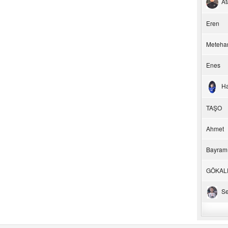
At
Eren
Meteha
Enes
H
TAŞO
Ahmet
Bayram
GÖKAL
Se