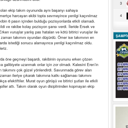
3
i olan ekip takım oyununda aynı başarıyı sahaya
mertçe harcayan ekibi topta sevmeyince yenilgi kaçınılmaz
4
kibin 6 pasın içinden bulduğu pozisyonlarda etkili olamadı.
ldi ve rakibe kolay pozisyon şansı verdi. İleride Ersek ve
rken vuruşlar yanlış pas hataları ve kötü bitirici vuruşlar ile
ŞAMPİ
n zaman takımını oyundan düşürdü. Ömer ise takımının en
tlarda istediği sonucu alamayınca yenilgi kaçınılmaz oldu.
eriz.
arda öne geçmeyi başardı, rakibinin oyununu erken çözen
nca galibiyete uzanmak onlar için zor olmadı. Kalesini Eren’in
n takımını çok güzel yönlendirdi. Savunmada görev alan
zaman ileriye çıkarak takımına katkı sağlaması takımını
ukça efektiftiler. Murat oyun görüşü ve bitirici şutları ile etkili
 goller attı. Takım olarak oyun disiplininden kopmayan ekip