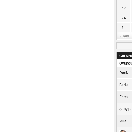
17
24
31
« Tem
Gol Kral
Oyunc
Deniz
Berke
Enes
Şuayip
İdris