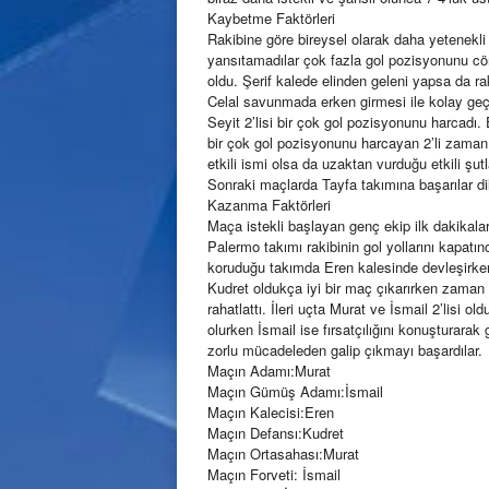
Kaybetme Faktörleri
Rakibine göre bireysel olarak daha yetenekl
yansıtamadılar çok fazla gol pozisyonunu cö
oldu. Şerif kalede elinden geleni yapsa da ra
Celal savunmada erken girmesi ile kolay geçi
Seyit 2’lisi bir çok gol pozisyonunu harcadı. E
bir çok gol pozisyonunu harcayan 2’li zama
etkili ismi olsa da uzaktan vurduğu etkili şu
Sonraki maçlarda Tayfa takımına başarılar dil
Kazanma Faktörleri
Maça istekli başlayan genç ekip ilk dakikal
Palermo takımı rakibinin gol yollarını kapatı
koruduğu takımda Eren kalesinde devleşirke
Kudret oldukça iyi bir maç çıkarırken zaman 
rahatlattı. İleri uçta Murat ve İsmail 2’lisi old
olurken İsmail ise fırsatçılığını konuşturarak
zorlu mücadeleden galip çıkmayı başardılar.
Maçın Adamı:Murat
Maçın Gümüş Adamı:İsmail
Maçın Kalecisi:Eren
Maçın Defansı:Kudret
Maçın Ortasahası:Murat
Maçın Forveti: İsmail