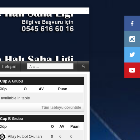
Arama:
İletişim
 Cup A Grubu
Klüp
O
AV
Puan
available in table
Tüm tabloyu görüntüle
 Cup B Grubu
Klüp
O
AV
Puan
Altay Futbol Okulları
0
0
0