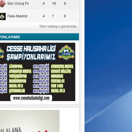
Son Vuruş Fc
4
16
9
Fake Madrid
4
7
9
Tüm tabloyu görüntüle
YONLARIMIZ