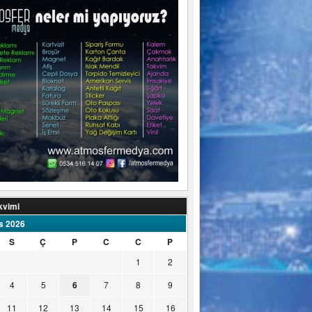
kvimi
s 2026
S
Ç
P
C
C
P
1
2
4
5
6
7
8
9
11
12
13
14
15
16