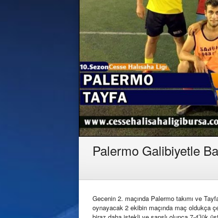
Palermo Galibiyetle Ba
Gecenin 2. maçında Palermo takımı ve Tayfa t
oynayacak 2 ekibin maçında maç oldukça çeki
biraz daha istekli ve şanslı olunca 7-4’lük ü