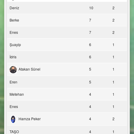
Deniz
10
2
Berke
7
2
Enes
7
2
Şuayip
6
1
İdris
6
1
Atakan Sünel
5
1
Eren
5
1
Metehan
4
1
Enes
4
1
Hamza Peker
4
2
TAŞO
4
1