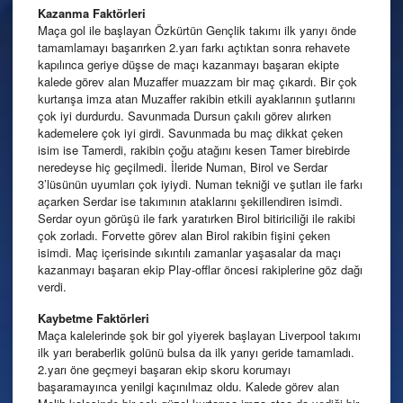
Kazanma
Faktörleri
Maça gol ile başlayan Özkürtün Gençlik takımı ilk yarıyı önde
tamamlamayı başarırken 2.yarı farkı açtıktan sonra rehavete
kapılınca geriye düşse de maçı kazanmayı başaran ekipte
kalede görev alan Muzaffer muazzam bir maç çıkardı. Bir çok
kurtarışa imza atan Muzaffer rakibin etkili ayaklarının şutlarını
çok iyi durdurdu. Savunmada Dursun çakılı görev alırken
kademelere çok iyi girdi. Savunmada bu maç dikkat çeken
isim ise Tamerdi, rakibin çoğu atağını kesen Tamer birebirde
neredeyse hiç geçilmedi. İleride Numan, Birol ve Serdar
3’lüsünün uyumları çok iyiydi. Numan tekniği ve şutları ile farkı
açarken Serdar ise takımının ataklarını şekillendiren isimdi.
Serdar oyun görüşü ile fark yaratırken Birol bitiriciliği ile rakibi
çok zorladı. Forvette görev alan Birol rakibin fişini çeken
isimdi. Maç içerisinde sıkıntılı zamanlar yaşasalar da maçı
kazanmayı başaran ekip Play-offlar öncesi rakiplerine göz dağı
verdi.
Kaybetme
Faktörleri
Maça kalelerinde şok bir gol yiyerek başlayan Liverpool takımı
ilk yarı beraberlik golünü bulsa da ilk yarıyı geride tamamladı.
2.yarı öne geçmeyi başaran ekip skoru korumayı
başaramayınca yenilgi kaçınılmaz oldu. Kalede görev alan