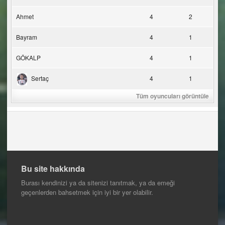
Ahmet
4
2
Bayram
4
1
GÖKALP
4
1
Sertaç
4
1
Tüm oyuncuları görüntüle
Bu site hakkında
Burası kendinizi ya da sitenizi tanıtmak, ya da emeği
geçenlerden bahsetmek için iyi bir yer olabilir.