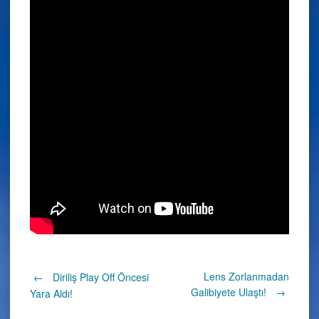
Post
Lens Zorlanmadan
←
Diriliş Play Off Öncesi
Galibiyete Ulaştı!
→
Yara Aldı!