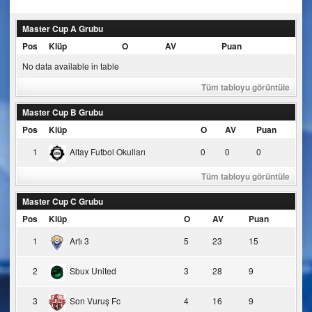
navigation
Master Cup A Grubu
Pos
Klüp
O
AV
Puan
No data available in table
Tüm tabloyu görüntüle
Master Cup B Grubu
Pos
Klüp
O
AV
Puan
1
Altay Futbol Okulları
0
0
0
Tüm tabloyu görüntüle
Master Cup C Grubu
Pos
Klüp
O
AV
Puan
1
Artı 3
5
23
15
2
Sbux United
3
28
9
3
Son Vuruş Fc
4
16
9