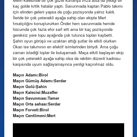
Melih kalesinde bir çok güzel kurtarışa imza atsa da yediği bir
kaç golde kritik hatalar yaptı. Savunmada kaptan Pablo takımı
için elinden geleni yapsa da çoğu pozisyonda yalnız kaldı.
İleride bir çok yetenekli ayağa sahip olan ekipte Mert
fırsatçılığını konuştururken Önder hem savunmada hemde
hücumda çok fazla efor sarf etti ama bir kaç pozisyonda
gereksiz yere topu ayağında çok tutunca topları kaybetti.
Şahin oyun görüşü ve uzaktan attığı şutlar ile etkili olurken
Okan ise takımının en efektif isimlerinden biriydi. Ama çoğu
zaman istediği toplar ile buluşamadı. Maça etkili başlayan ekip
bir çok yetenekli ayağa sahip olsa da rakibin düzenli kadrosu
karşısında uyum sağlayamayınca yenilgi kaçınılmaz oldu.
Maçın Adamı:Birol
Maçın Gümüş Adamı:Serdar
Maçın Golü:Şahin
Maçın Kalecisi:Muzaffer
Maçın Savunması:Tamer
Maçın Orta sahası:Serdar
Maçın Forveti:Birol
Maçın Centilmeni:Mert