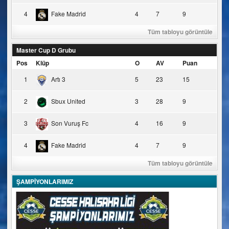
4
Fake Madrid
4
7
9
Tüm tabloyu görüntüle
Master Cup D Grubu
Pos
Klüp
O
AV
Puan
1
Artı 3
5
23
15
2
Sbux United
3
28
9
3
Son Vuruş Fc
4
16
9
4
Fake Madrid
4
7
9
Tüm tabloyu görüntüle
ŞAMPİYONLARIMIZ