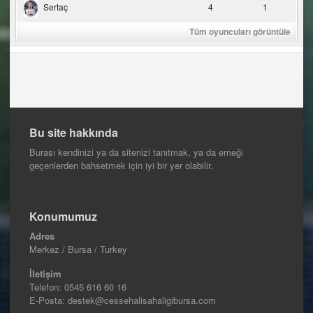
Sertaç
4
1
Tüm oyuncuları görüntüle
Bu site hakkında
Burası kendinizi ya da sitenizi tanıtmak, ya da emeği
geçenlerden bahsetmek için iyi bir yer olabilir.
Konumumuz
Adres
Merkez / Bursa / Turkey
İletişim
Telefon:
0545 616 60 16
E-Posta: destek@cessehalisahaligibursa.com