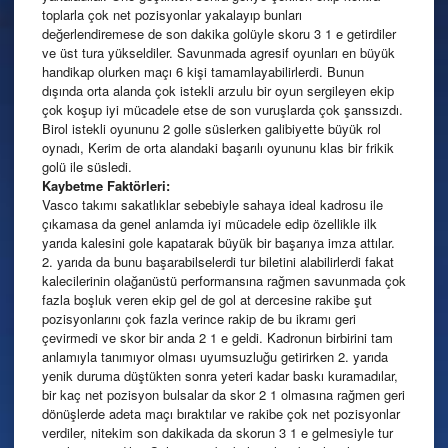
toplarla çok net pozisyonlar yakalayıp bunları
değerlendiremese de son dakika golüyle skoru 3 1 e getirdiler
ve üst tura yükseldiler. Savunmada agresif oyunları en büyük
handikap olurken maçı 6 kişi tamamlayabilirlerdi. Bunun
dışında orta alanda çok istekli arzulu bir oyun sergileyen ekip
çok koşup iyi mücadele etse de son vuruşlarda çok şanssızdı.
Birol istekli oyununu 2 golle süslerken galibiyette büyük rol
oynadı, Kerim de orta alandaki başarılı oyununu klas bir frikik
golü ile süsledi.
Kaybetme Faktörleri:
Vasco takımı sakatlıklar sebebiyle sahaya ideal kadrosu ile
çıkamasa da genel anlamda iyi mücadele edip özellikle ilk
yarıda kalesini gole kapatarak büyük bir başarıya imza attılar.
2. yarıda da bunu başarabilselerdi tur biletini alabilirlerdi fakat
kalecilerinin olağanüstü performansına rağmen savunmada çok
fazla boşluk veren ekip gel de gol at dercesine rakibe şut
pozisyonlarını çok fazla verince rakip de bu ikramı geri
çevirmedi ve skor bir anda 2 1 e geldi. Kadronun birbirini tam
anlamıyla tanımıyor olması uyumsuzluğu getirirken 2. yarıda
yenik duruma düştükten sonra yeteri kadar baskı kuramadılar,
bir kaç net pozisyon bulsalar da skor 2 1 olmasına rağmen geri
dönüşlerde adeta maçı bıraktılar ve rakibe çok net pozisyonlar
verdiler, nitekim son dakikada da skorun 3 1 e gelmesiyle tur