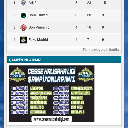
1
Artı 3
5
23
15
2
Sbux United
3
28
9
3
Son Vuruş Fc
4
16
9
4
Fake Madrid
4
7
9
Tüm tabloyu görüntüle
ŞAMPİYONLARIMIZ