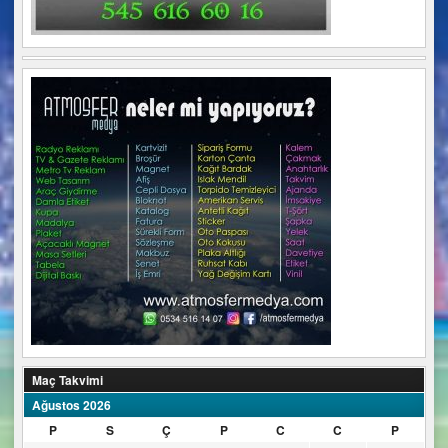
Maç Takvimi
Ağustos 2026
P
S
Ç
P
C
C
P