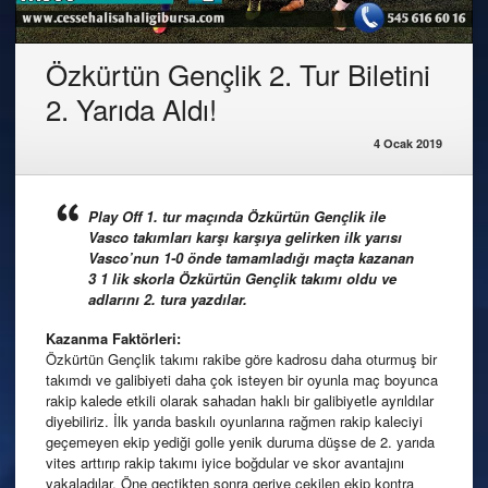
Özkürtün Gençlik 2. Tur Biletini
2. Yarıda Aldı!
4 Ocak 2019
Play Off 1. tur maçında Özkürtün Gençlik ile
Vasco takımları karşı karşıya gelirken ilk yarısı
Vasco’nun 1-0 önde tamamladığı maçta kazanan
3 1 lik skorla Özkürtün Gençlik takımı oldu ve
adlarını 2. tura yazdılar.
Kazanma Faktörleri:
Özkürtün Gençlik takımı rakibe göre kadrosu daha oturmuş bir
takımdı ve galibiyeti daha çok isteyen bir oyunla maç boyunca
rakip kalede etkili olarak sahadan haklı bir galibiyetle ayrıldılar
diyebiliriz. İlk yarıda baskılı oyunlarına rağmen rakip kaleciyi
geçemeyen ekip yediği golle yenik duruma düşse de 2. yarıda
vites arttırıp rakip takımı iyice boğdular ve skor avantajını
yakaladılar. Öne geçtikten sonra geriye çekilen ekip kontra