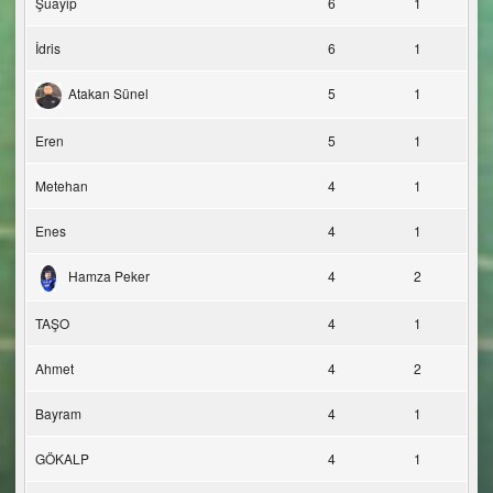
Şuayip
6
1
İdris
6
1
Atakan Sünel
5
1
Eren
5
1
Metehan
4
1
Enes
4
1
Hamza Peker
4
2
TAŞO
4
1
Ahmet
4
2
Bayram
4
1
GÖKALP
4
1