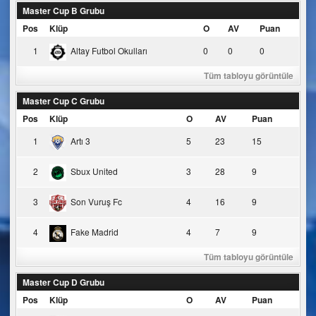
Master Cup B Grubu
Pos
Klüp
O
AV
Puan
1
Altay Futbol Okulları
0
0
0
Tüm tabloyu görüntüle
Master Cup C Grubu
Pos
Klüp
O
AV
Puan
1
Artı 3
5
23
15
2
Sbux United
3
28
9
3
Son Vuruş Fc
4
16
9
4
Fake Madrid
4
7
9
Tüm tabloyu görüntüle
Master Cup D Grubu
Pos
Klüp
O
AV
Puan