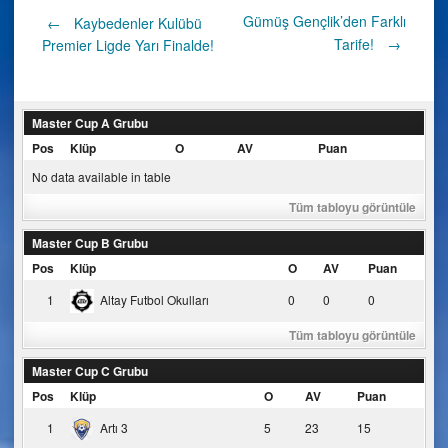
Post
Gümüş Gençlik’den Farklı
←
Kaybedenler Kulübü
Tarife!
→
Premier Ligde Yarı Finalde!
navigation
Master Cup A Grubu
Pos
Klüp
O
AV
Puan
No data available in table
Tüm tabloyu görüntüle
Master Cup B Grubu
Pos
Klüp
O
AV
Puan
1
Altay Futbol Okulları
0
0
0
Tüm tabloyu görüntüle
Master Cup C Grubu
Pos
Klüp
O
AV
Puan
1
Artı 3
5
23
15