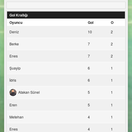
Gol Krallığı
Oyuncu
Gol
O
Deniz
10
2
Berke
7
2
Enes
7
2
Şuayip
6
1
İdris
6
1
Atakan Sünel
5
1
Eren
5
1
Metehan
4
1
Enes
4
1