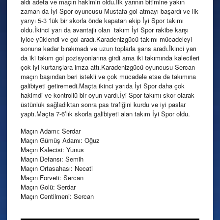
aldı adeta ve maçın hakimin oldu.İlk yarının bitimine yakın
zaman da İyi Spor oyuncusu Mustafa gol atmayı başardı ve ilk
yarıyı 5-3 ‘lük bir skorla önde kapatan ekip İyi Spor takımı
oldu.İkinci yarı da avantajlı olan takım İyi Spor rakibe karşı
iyice yüklendi ve gol aradı.Karadenizgücü takımı mücadeleyi
sonuna kadar bırakmadı ve uzun toplarla şans aradı.İkinci yarı
da iki takım gol pozisyonlarına girdi ama iki takımında kalecileri
çok iyi kurtarışlara imza attı.Karadenizgücü oyuncusu Sercan
maçın başından beri istekli ve çok mücadele etse de takımına
galibiyeti getiremedi.Maçta ikinci yarıda İyi Spor daha çok
hakimdi ve kontrollü bir oyun vardı.İyi Spor takımı skor olarak
üstünlük sağladıktan sonra pas trafiğini kurdu ve iyi paslar
yaptı.Maçta 7-6’lık skorla galibiyeti alan takım İyi Spor oldu.
Maçın Adamı: Serdar
Maçın Gümüş Adamı: Oğuz
Maçın Kalecisi: Yunus
Maçın Defansı: Semih
Maçın Ortasahası: Necati
Maçın Forveti: Sercan
Maçın Golü: Serdar
Maçın Centilmeni: Sercan