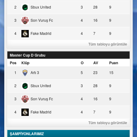
2
Sbux United
3
28
9
3
Son Vuruş Fc
4
16
9
4
Fake Madrid
4
7
9
Tüm tabloyu görüntüle
Master Cup D Grubu
Pos
Klüp
O
AV
Puan
1
Artı 3
5
23
15
2
Sbux United
3
28
9
3
Son Vuruş Fc
4
16
9
4
Fake Madrid
4
7
9
Tüm tabloyu görüntüle
ŞAMPİYONLARIMIZ