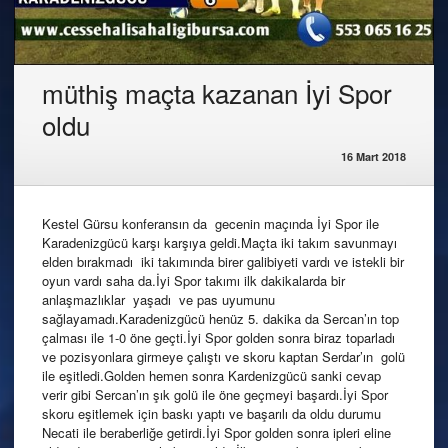
müthiş maçta kazanan İyi Spor
oldu
16 Mart 2018
Kestel Gürsu konferansın da gecenin maçında İyi Spor ile
Karadenizgücü karşı karşıya geldi.Maçta iki takım savunmayı
elden bırakmadı iki takımında birer galibiyeti vardı ve istekli bir
oyun vardı saha da.İyi Spor takımı ilk dakikalarda bir
anlaşmazlıklar yaşadı ve pas uyumunu
sağlayamadı.Karadenizgücü henüz 5. dakika da Sercan’ın top
çalması ile 1-0 öne geçti.İyi Spor golden sonra biraz toparladı
ve pozisyonlara girmeye çalıştı ve skoru kaptan Serdar’ın golü
ile eşitledi.Golden hemen sonra Kardenizgücü sanki cevap
verir gibi Sercan’ın şık golü ile öne geçmeyi başardı.İyi Spor
skoru eşitlemek için baskı yaptı ve başarılı da oldu durumu
Necati ile beraberliğe getirdi.İyi Spor golden sonra ipleri eline