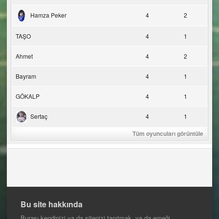
Hamza Peker
4
2
TAŞO
4
1
Ahmet
4
2
Bayram
4
1
GÖKALP
4
1
Sertaç
4
1
Tüm oyuncuları görüntüle
Bu site hakkında
Burası kendinizi ya da sitenizi tanıtmak, ya da emeği